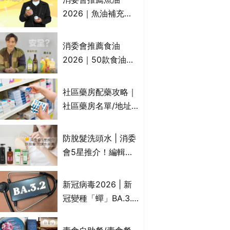
2026｜魚油補充劑
評測：4款總評達5星
名單｜附1款國際魚
消委會推薦食油
油標準5星認證 針對
2026｜50款食油評
2毒物測試 均通過
測 近6成含基因致癌
消委會標準
物｜21款健康煮食油
社區藥房配藥攻略｜
總評達5星滿分名單
社區藥房名單/地址/
(初榨橄欖油/橄欖油/
合資格人士/申請辦
牛油果油/米糠油/芥
法一覽表｜社區藥房
防脫髮洗頭水 | 消委
花籽油/花生油等)
是甚麼？可以申請藥
會5星推介！編輯加
物資助計劃？（持續
推10款防掉髮洗髮水
更新）
比較：位元堂、呂、
新冠病毒2026 | 新
PANTOGAR、純素
冠變種「蟬」BA.3.2
有機、咖啡因洗髮水
殺入香港！症狀、傳
播、風險與預防方法