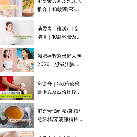
消委會去頭皮洗頭水
萬寧、首衛、綠領行
推介｜13款獲評5星
動等
推薦：施巴、
KLORANE、沙宣、
消委會．痱滋/口腔
呂、LUX等上榜｜4
潰瘍｜10款軟膏及啫
款含歐盟禁用成分吡
喱凝膠邊款好？哪款
硫鎓鋅！
屬處方藥物？有哪些
減肥療程避伏懶人包
受關注成分？｜必知
2026｜想減肚腩但
3大選購留意事項
怕中伏？ALYSSA
VS不良黑店5大手法
痔瘡膏｜5款痔瘡藥
對比｜SLIMTONE減
膏推薦及成份比較
肥療程效果如何？
+痔瘡口服藥推薦！
有效紓緩痔瘡疼痛痕
消委會滴雞精/雞精/
癢｜附痔瘡成因及病
熬雞精/素滴雞精推
徵
薦｜比較15款雞精 1
款含致癌物 9款總評