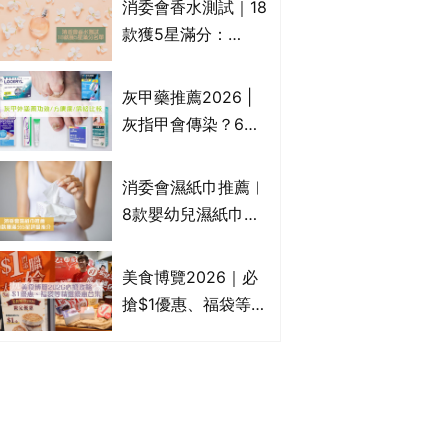
消委會香水測試｜18
Francfranc、
款獲5星滿分：
BRUNO等
GIORGIO
ARMANI、Marks &
灰甲藥推薦2026 |
Spencer、CHANEL
灰指甲會傳染？6款
等｜2款含歐盟禁用
治療灰指甲外塗藥
物質 或干擾內分泌
膏/抗甲癬油劑的功
消委會濕紙巾推薦︱
效/價格比較：羅霉
8款嬰幼兒濕紙巾獲
樂(樂指利)/恢甲清/
滿分5星評級推介：
愛甲妥
屈臣氏watsons、強
美食博覽2026｜必
生Johnson's等｜測
搶$1優惠、福袋等精
試揭1款樣本細菌含
選飲食優惠合集｜附
量超標近500倍
日期、官網及門票詳
情｜持續更新