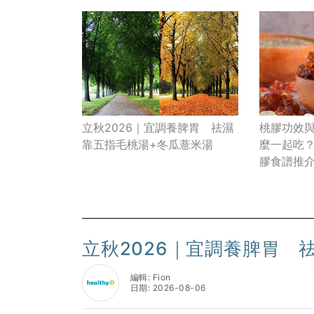
立秋2026｜宜調養脾胃 祛濕
桃膠功效與
靠五指毛桃湯+冬瓜薏米湯
麼一起吃
膠食譜推
「真面目
立秋2026｜宜調養脾胃 
編輯: Fion
日期: 2026-08-06