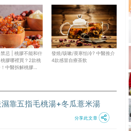
發燒/咳嗽/畏寒怕冷? 中醫推介
禁忌 | 桃膠不能和什
4款感冒自療茶飲
？桃膠哪裡買？2款桃
介！中醫拆解桃膠
」
祛濕靠五指毛桃湯+冬瓜薏米湯
分享此文章