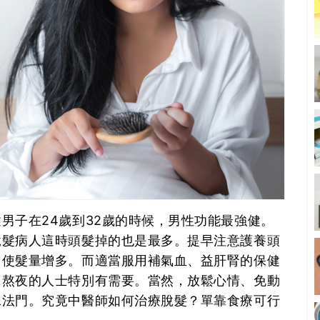
男子在24歲到32歲的時候，男性功能最強健。
脫髮病人這時頭髮掉的也是最多。提早注意護養頭
，使髮量增多。而適當服用補氣血、益肝腎的保健
常熬夜的人士特別有需要。當然，放鬆心情、免動
二法門。究竟中醫師如何治療脫髮？單靠食療可行