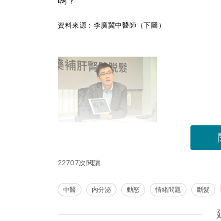
嗎？
資料來源：李廣冀中醫師（下圖）
22707次閱讀
中醫
內分泌
動怒
情緒問題
斷髮