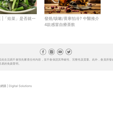
菜 |「烚菜」是否就一
發燒/咳嗽/畏寒怕冷? 中醫推介
4款感冒自療茶飲
因此生活易不會預先審查任何內容，並不會保證其準確性、完整性及質量。此外，會員所發
活易的免責聲明。
康網購
|
Digital Solutions