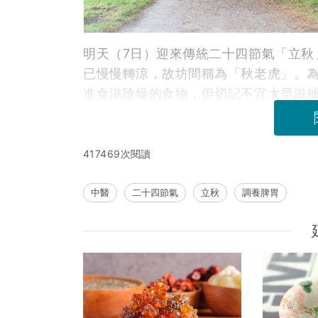
明天（7日）迎來傳統二十四節氣「立秋
已慢慢轉涼，故坊間稱為「秋老虎」。
進食滋陰燥的食物，但切記不宜太早滋
417469次閱讀
中醫
二十四節氣
立秋
調養脾胃