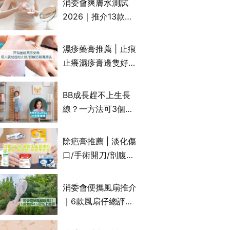
消委會爽膚水測試
達5星滿分名單 屈臣
2026｜推介13款總
氏、老協珍、余仁
評獲5星：
生、樂道有上榜！
Cetaphil、The
濕疹藥膏推薦 | 止痕
Ordinary、
止癢濕疹膏邊隻好？
CAUDALIE等｜9款
10款無類固醇濕疹藥
爽膚水檢出致敏香料
膏/濕疹膏 嬰兒BB濕
BB成長趕不上生長
疹皮膚適用！紓緩防
線？一方法可3個月
敏潤膚cream推介
高3cm*？營養師：
(附外用類固醇成份
懂得把握1歲起「長
除疤膏推薦 | 淡化傷
一覽)
高黃金期」
口/手術開刀/剖腹生
產疤痕 5款好用除疤
藥膏/除疤筆/除疤貼
消委會便攜風扇推介
比較（消委會教揀選
｜6款風扇仔總評達
貼士+醫生拆解去疤
4.5星名單：無印良
原理）
品 MUJI、