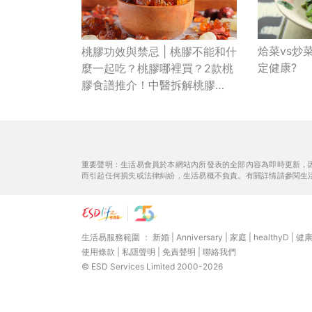
烚菜vs炒
桃膠功效與禁忌 | 桃膠不能和什
定健康?
麼一起吃？桃膠哪裡買？2款桃
膠食譜推介！中醫拆解桃膠
「真面目」
重要聲明：生活易會員於本網站內所發表的全部內容為即時更新，
而引起任何損失或法律糾紛，生活易概不負責。有關詳情請參閱生
生活易服務範圍 ：
新婚
|
Anniversary
|
家庭
|
healthyD
|
健
使用條款
|
私隱聲明
|
免責聲明
|
聯絡我們
© ESD Services Limited 2000-2026