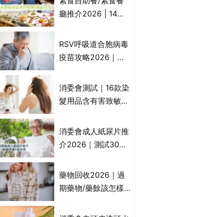
素食自助餐/素食餐
一文睇
廳推介2026 | 14間
香港新派法式/西式/
中式/印度/東南亞/港
RSV呼吸道合胞病毒
式/Fusion素食齋菜
疫苗攻略2026｜
必試:樂園素食、無肉
RSV針哪裡打？誰是
食、素年(持續更新)
高危？RSV疫苗價錢
消委會測試｜16款染
比較、打針後反應處
髮用品含有害致敏物
理/長者醫療券資助
9款獲5星滿分推
介!50惠、Return回
消委會成人紙尿片推
本、Furnte、Rerise
介2026｜測試30款
紙尿片、紙尿褲、尿
滲墊防漏表現/回滲/
藥物回收2026｜過
化學物質檢測等｜5
期藥物/藥餘該怎樣
款總評達5星名單
處理？全港藥品回收
地點一覽｜屈臣氏、