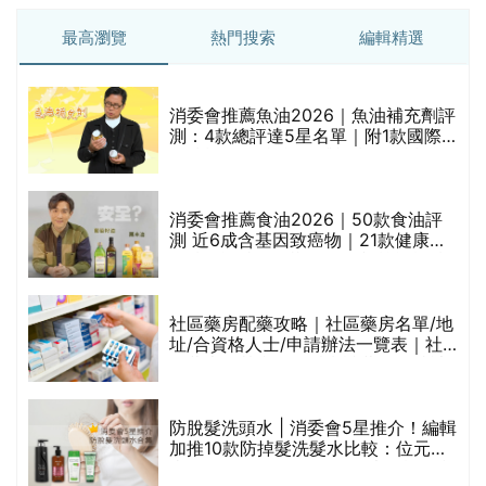
最高瀏覽
熱門搜索
編輯精選
消委會推薦魚油2026｜魚油補充劑評
測：4款總評達5星名單｜附1款國際
魚油標準5星認證 針對2毒物測試 均
通過消委會標準
消委會推薦食油2026｜50款食油評
的
測 近6成含基因致癌物｜21款健康煮
甲
食油總評達5星滿分名單(初榨橄欖油/
橄欖油/牛油果油/米糠油/芥花籽油/花
生油等)
社區藥房配藥攻略｜社區藥房名單/地
址/合資格人士/申請辦法一覽表｜社
禁
區藥房是甚麼？可以申請藥物資助計
劃？（持續更新）
評
防脫髮洗頭水 | 消委會5星推介！編輯
加推10款防掉髮洗髮水比較：位元
堂、呂、PANTOGAR、純素有機、咖