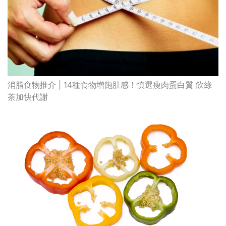
消脂食物推介 | 14種食物增飽肚感！慎選瘦肉蛋白質 飲綠
茶加快代謝