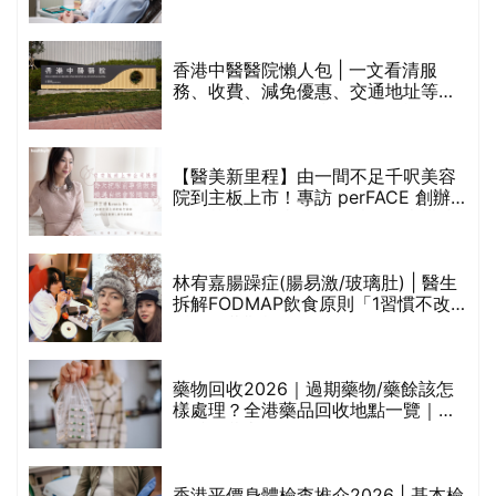
香港中醫醫院懶人包 | 一文看清服
務、收費、減免優惠、交通地址等
(附預約連結+更多中醫診所資訊)
【醫美新里程】由一間不足千呎美容
院到主板上市！專訪 perFACE 創辦
人符芷晴：逆巿擴張，以人為本構建
醫美版圖
林宥嘉腸躁症(腸易激/玻璃肚) | 醫生
的
拆解FODMAP飲食原則「1習慣不改
甲
變，服藥難根治」
折
藥物回收2026｜過期藥物/藥餘該怎
樣處理？全港藥品回收地點一覽｜屈
臣氏、萬寧、首衛、綠領行動等
香港平價身體檢查推介2026 | 基本檢