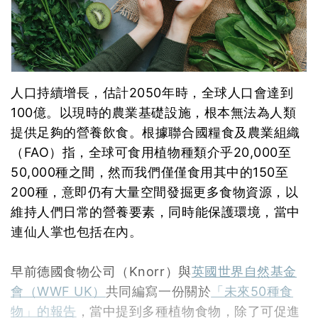
人口持續增長，估計2050年時，全球人口會達到
100億。以現時的農業基礎設施，根本無法為人類
提供足夠的營養飲食。根據聯合國糧食及農業組織
（FAO）指，全球可食用植物種類介乎20,000至
50,000種之間，然而我們僅僅食用其中的150至
200種，意即仍有大量空間發掘更多食物資源，以
維持人們日常的營養要素，同時能保護環境，當中
連仙人掌也包括在內。
早前德國食物公司（Knorr）與
英國世界自然基金
會（WWF UK）
共同編寫一份關於
「未來50種食
物」的報告
，當中提到多種植物食物，除了可促進