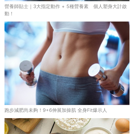
營養師貼士｜3大指定動作 + 5種營養素 個人塑身大計啟
動！
跑步減肥尚未夠！9+6伸展加操肌 全身Fit爆示人