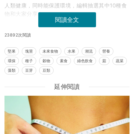
人類健康，同時能保護環境，編輯抽選其中10種食
物和大家分享！
閱讀全文
23892次閱讀
堅果
塊莖
未來食物
水果
潮流
營養
環保
種子
穀物
素食
綠色飲食
菇
蔬菜
藻類
豆芽
豆類
延伸閱讀