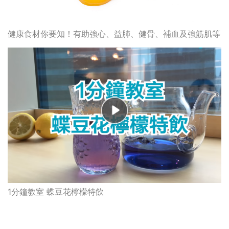
健康食材你要知！有助強心、益肺、健骨、補血及強筋肌等
1分鐘教室 蝶豆花檸檬特飲