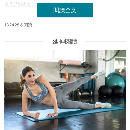
進脂肪燃燒，令你飽著也能瘦！
閱讀全文
182428次閱讀
延伸閱讀