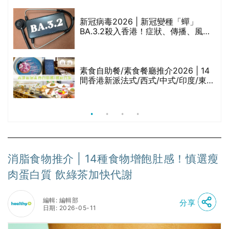
啡因洗髮水
新冠病毒2026 | 新冠變種「蟬」
BA.3.2殺入香港！症狀、傳播、風險
與預防方法一文睇
腩
素食自助餐/素食餐廳推介2026 | 14
間香港新派法式/西式/中式/印度/東南
亞/港式/Fusion素食齋菜必試:樂園素
食、無肉食、素年(持續更新)
消脂食物推介 | 14種食物增飽肚感！慎選瘦
肉蛋白質 飲綠茶加快代謝
編輯: 編輯部
分享
日期: 2026-05-11