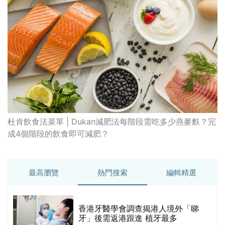
杜肯飲食法菜單 | Dukan減肥法每階段需吃多少燕麥麩？完
成4個階段的飲食即可減肥？
最高瀏覽
熱門搜索
編輯精選
破
香港牙醫學會調查揭港人境外「睇
保
牙」後需返港跟進 植牙最多