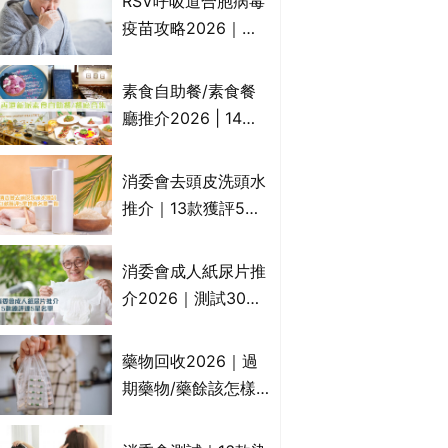
RSV呼吸道合胞病毒
一文睇
疫苗攻略2026｜
RSV針哪裡打？誰是
高危？RSV疫苗價錢
素食自助餐/素食餐
比較、打針後反應處
廳推介2026 | 14間
理/長者醫療券資助
香港新派法式/西式/
中式/印度/東南亞/港
消委會去頭皮洗頭水
式/Fusion素食齋菜
推介｜13款獲評5星
必試:樂園素食、無肉
推薦：施巴、
食、素年(持續更新)
KLORANE、沙宣、
消委會成人紙尿片推
呂、LUX等上榜｜4
介2026｜測試30款
款含歐盟禁用成分吡
紙尿片、紙尿褲、尿
硫鎓鋅！
滲墊防漏表現/回滲/
藥物回收2026｜過
化學物質檢測等｜5
期藥物/藥餘該怎樣
款總評達5星名單
處理？全港藥品回收
地點一覽｜屈臣氏、