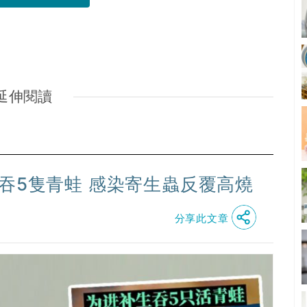
延伸閱讀
吞5隻青蛙 感染寄生蟲反覆高燒
分享此文章