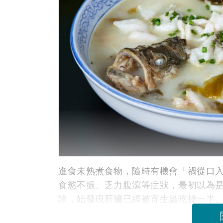
進食未熟煮食物，隨時有機會「禍從口入
食慾不振、乏力腹瀉等症狀，最初以為
診，始發現肝臟已經被寄生蟲吃掉一半