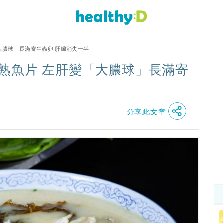
大膿球」長滿寄生蟲卵 肝臟消失一半
熟魚片 左肝變「大膿球」長滿寄
分享此文章