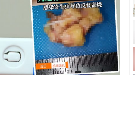
身，誤信偏方生吞5隻青蛙，結果導致感染寄生