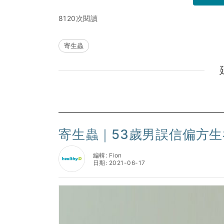
8120次閱讀
寄生蟲
寄生蟲｜53歲男誤信偏方生
編輯: Fion
日期: 2021-06-17