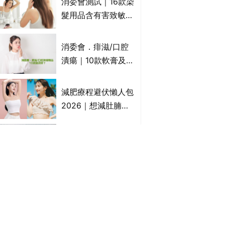
消委會測試｜16款染
萬寧、首衛、綠領行
髮用品含有害致敏物
動等
9款獲5星滿分推
介!50惠、Return回
消委會．痱滋/口腔
本、Furnte、Rerise
潰瘍｜10款軟膏及啫
喱凝膠邊款好？哪款
屬處方藥物？有哪些
減肥療程避伏懶人包
受關注成分？｜必知
2026｜想減肚腩但
3大選購留意事項
怕中伏？ALYSSA
VS不良黑店5大手法
消委會滴雞精/雞精/
對比｜SLIMTONE減
熬雞精/素滴雞精推
肥療程效果如何？
薦｜比較15款雞精 1
款含致癌物 9款總評
痔瘡膏｜5款痔瘡藥
達5星滿分名單 屈臣
膏推薦及成份比較
氏、老協珍、余仁
+痔瘡口服藥推薦！
生、樂道有上榜！
有效紓緩痔瘡疼痛痕