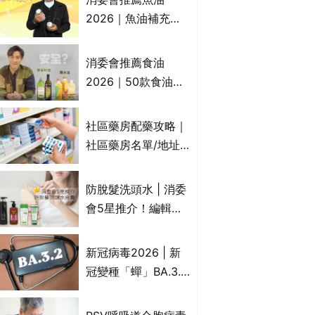
2026｜魚油補充劑
評測：4款總評達5星
名單｜附1款國際魚
消委會推薦食油
油標準5星認證 針對
2026｜50款食油評
2毒物測試 均通過
測 近6成含基因致癌
消委會標準
物｜21款健康煮食油
社區藥房配藥攻略｜
總評達5星滿分名單
社區藥房名單/地址/
(初榨橄欖油/橄欖油/
合資格人士/申請辦
牛油果油/米糠油/芥
法一覽表｜社區藥房
防脫髮洗頭水 | 消委
花籽油/花生油等)
是甚麼？可以申請藥
會5星推介！編輯加
物資助計劃？（持續
推10款防掉髮洗髮水
更新）
比較：位元堂、呂、
新冠病毒2026 | 新
PANTOGAR、純素
冠變種「蟬」BA.3.2
有機、咖啡因洗髮水
殺入香港！症狀、傳
播、風險與預防方法