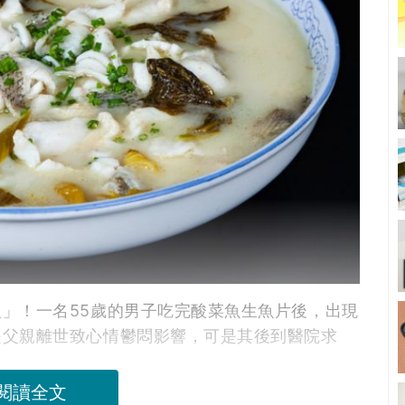
」！一名55歲的男子吃完酸菜魚生魚片後，出現
是父親離世致心情鬱悶影響，可是其後到醫院求
。
閱讀全文