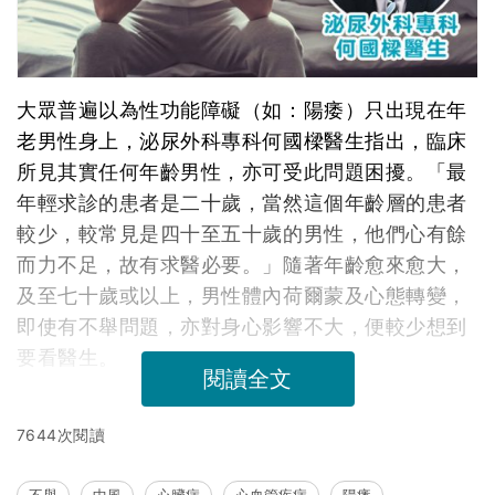
大眾普遍以為性功能障礙（如：陽痿）只出現在年
老男性身上，泌尿外科專科何國樑醫生指出，臨床
所見其實任何年齡男性，亦可受此問題困擾。「最
年輕求診的患者是二十歲，當然這個年齡層的患者
較少，較常見是四十至五十歲的男性，他們心有餘
而力不足，故有求醫必要。」隨著年齡愈來愈大，
及至七十歲或以上，男性體內荷爾蒙及心態轉變，
即使有不舉問題，亦對身心影響不大，便較少想到
要看醫生。
閱讀全文
7644次閱讀
不舉
中風
心臟病
心血管疾病
陽痿