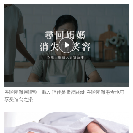
吞嚥困難易噎到 | 親友陪伴是康復關鍵 吞嚥困難患者也可
享受進食之樂