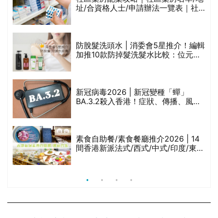
址/合資格人士/申請辦法一覽表｜社
禁
區藥房是甚麼？可以申請藥物資助計
劃？（持續更新）
防脫髮洗頭水 | 消委會5星推介！編輯
的
加推10款防掉髮洗髮水比較：位元
甲
堂、呂、PANTOGAR、純素有機、咖
啡因洗髮水
巾
新冠病毒2026 | 新冠變種「蟬」
BA.3.2殺入香港！症狀、傳播、風險
與預防方法一文睇
等
素食自助餐/素食餐廳推介2026 | 14
間香港新派法式/西式/中式/印度/東南
亞/港式/Fusion素食齋菜必試:樂園素
食、無肉食、素年(持續更新)