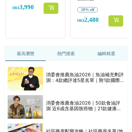
最高瀏覽
熱門搜索
編輯精選
消委會推薦魚油2026｜魚油補充劑評
測：4款總評達5星名單｜附1款國際
魚油標準5星認證 針對2毒物測試 均
通過消委會標準
評
消委會推薦食油2026｜50款食油評
測 近6成含基因致癌物｜21款健康煮
食油總評達5星滿分名單(初榨橄欖油/
橄欖油/牛油果油/米糠油/芥花籽油/花
生油等)
社區藥房配藥攻略｜社區藥房名單/地