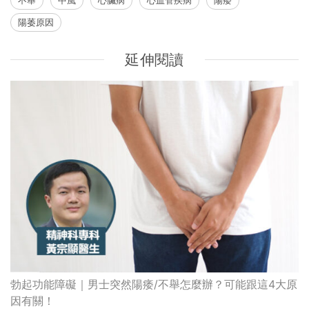
陽萎原因
延伸閱讀
勃起功能障礙｜男士突然陽痿/不舉怎麼辦？可能跟這4大原
因有關！