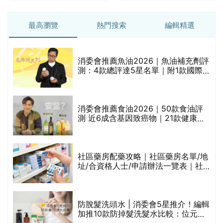
最高瀏覽
熱門搜索
編輯精選
消委會推薦魚油2026｜魚油補充劑評
測：4款總評達5星名單｜附1款國際
魚油標準5星認證 針對2毒物測試 均
通過消委會標準
評
消委會推薦食油2026｜50款食油評
測 近6成含基因致癌物｜21款健康煮
食油總評達5星滿分名單(初榨橄欖油/
橄欖油/牛油果油/米糠油/芥花籽油/花
生油等)
社區藥房配藥攻略｜社區藥房名單/地
址/合資格人士/申請辦法一覽表｜社
禁
區藥房是甚麼？可以申請藥物資助計
劃？（持續更新）
防脫髮洗頭水 | 消委會5星推介！編輯
的
加推10款防掉髮洗髮水比較：位元