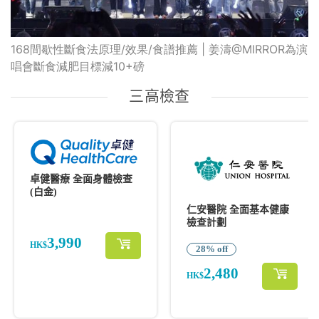
168間歇性斷食法原理/效果/食譜推薦 | 姜濤@MIRROR為演
唱會斷食減肥目標減10+磅