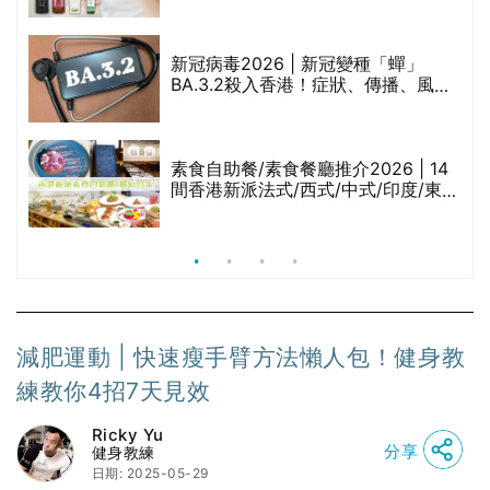
甲
堂、呂、PANTOGAR、純素有機、咖
啡因洗髮水
巾
新冠病毒2026 | 新冠變種「蟬」
BA.3.2殺入香港！症狀、傳播、風險
與預防方法一文睇
等
素食自助餐/素食餐廳推介2026 | 14
間香港新派法式/西式/中式/印度/東南
亞/港式/Fusion素食齋菜必試:樂園素
食、無肉食、素年(持續更新)
減肥運動 | 快速瘦手臂方法懶人包！健身教
練教你4招7天見效
Ricky Yu
分享
健身教練
日期: 2025-05-29