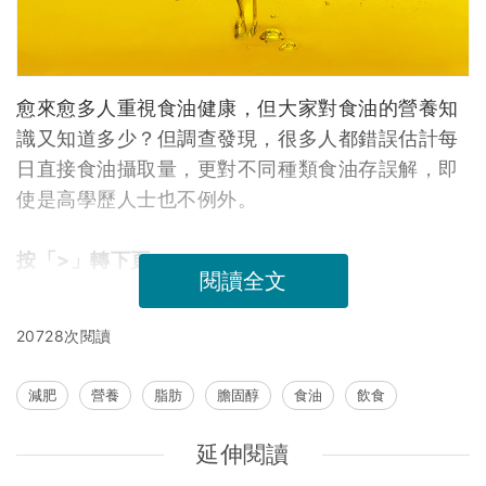
愈來愈多人重視食油健康，但大家對食油的營養知
識又知道多少？但調查發現，很多人都錯誤估計每
日直接食油攝取量，更對不同種類食油存誤解，即
使是高學歷人士也不例外。
按「>」轉下頁
閱讀全文
20728次閱讀
減肥
營養
脂肪
膽固醇
食油
飲食
延伸閱讀