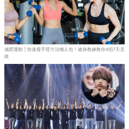
減肥運動 | 快速瘦手臂方法懶人包！健身教練教你4招7天見
效