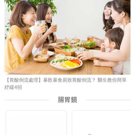
【胃酸倒流處理】暴飲暴食易致胃酸倒流？ 醫生教你簡單
紓緩4招