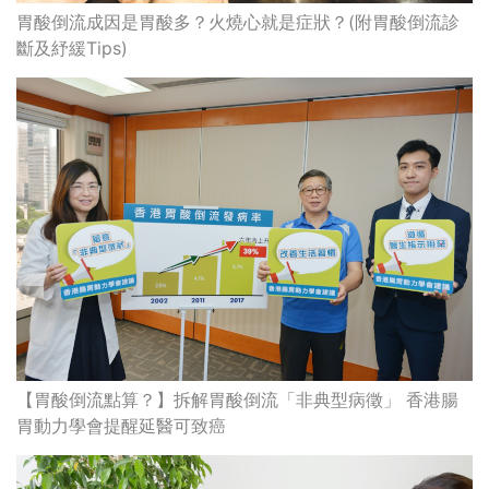
胃酸倒流成因是胃酸多？火燒心就是症狀？(附胃酸倒流診
斷及紓緩Tips)
【胃酸倒流點算？】拆解胃酸倒流「非典型病徵」 香港腸
胃動力學會提醒延醫可致癌