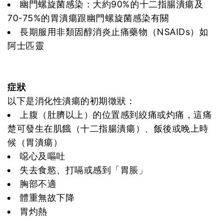
幽門螺旋菌感染：大約90%的十二指腸潰瘍及
70-75%的胃潰瘍跟幽門螺旋菌感染有關
長期服用非類固醇消炎止痛藥物（NSAIDs）如
阿士匹靈
症狀
以下是消化性潰瘍的初期徵狀：
上腹（肚臍以上）的位置感到絞痛或灼痛，這痛
楚可發生在肌餓（十二指腸潰瘍）、飯後或晚上時
候（胃潰瘍）
噁心及嘔吐
失去食慾、打嗝或感到「胃脹」
胸部不適
體重無故下降
胃灼熱