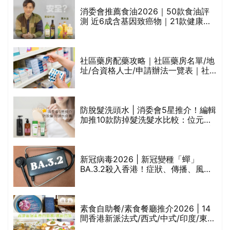
評
消委會推薦食油2026｜50款食油評
測 近6成含基因致癌物｜21款健康煮
食油總評達5星滿分名單(初榨橄欖油/
橄欖油/牛油果油/米糠油/芥花籽油/花
生油等)
社區藥房配藥攻略｜社區藥房名單/地
址/合資格人士/申請辦法一覽表｜社
禁
區藥房是甚麼？可以申請藥物資助計
劃？（持續更新）
防脫髮洗頭水 | 消委會5星推介！編輯
的
加推10款防掉髮洗髮水比較：位元
甲
堂、呂、PANTOGAR、純素有機、咖
啡因洗髮水
巾
新冠病毒2026 | 新冠變種「蟬」
BA.3.2殺入香港！症狀、傳播、風險
與預防方法一文睇
等
素食自助餐/素食餐廳推介2026 | 14
間香港新派法式/西式/中式/印度/東南
亞/港式/Fusion素食齋菜必試:樂園素