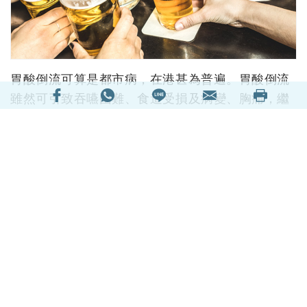
胃酸倒流可算是都市病，在港甚為普遍。胃酸倒流
雖然可引致吞嚥困難、食道受損及病變、胸痛，繼
而令生活質素下降、睡眠不足、工作效率下降，嚴
重影響日常生活，但由於對性命沒有即時威脅，往
往被患者忽視，或對此症存在誤解而錯用方法處
理。
閱讀全文
17564次閱讀
延伸閱讀