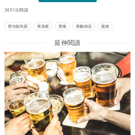
2651次閱讀
胃功能失調
胃潰瘍
胃痛
胃酸倒流
腹痛
延伸閱讀