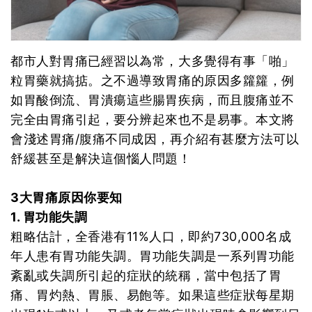
都市人對胃痛已經習以為常，大多覺得有事「啪」
粒胃藥就搞掂。之不過導致胃痛的原因多籮籮，例
如胃酸倒流、胃潰瘍這些腸胃疾病，而且腹痛並不
完全由胃痛引起，要分辨起來也不是易事。本文將
會淺述胃痛/腹痛不同成因，再介紹有甚麼方法可以
舒緩甚至是解決這個惱人問題！
3大胃痛原因你要知
1. 胃功能失調
粗略估計，全香港有11%人口，即約730,000名成
年人患有胃功能失調。胃功能失調是一系列胃功能
紊亂或失調所引起的症狀的統稱，當中包括了胃
痛、胃灼熱、胃脹、易飽等。如果這些症狀每星期