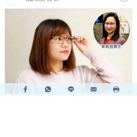
對市民來說，近視帶來的只是度數問題，在佩戴眼
鏡或隱形眼鏡後已可解決。但眼科專科葉佩珮醫生
表示，若然是深近視，很有可能誘發眼疾，甚至引
致失明。即使進行矯視手術，亦未能解除風險。根
據世界衛生組織（WHO）資料所指，在發達國家