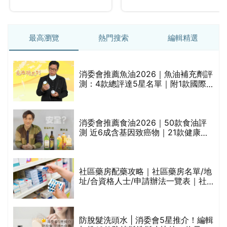
最高瀏覽
熱門搜索
編輯精選
消委會推薦魚油2026｜魚油補充劑評
測：4款總評達5星名單｜附1款國際
魚油標準5星認證 針對2毒物測試 均
通過消委會標準
消委會推薦食油2026｜50款食油評
的
測 近6成含基因致癌物｜21款健康煮
甲
食油總評達5星滿分名單(初榨橄欖油/
橄欖油/牛油果油/米糠油/芥花籽油/花
生油等)
社區藥房配藥攻略｜社區藥房名單/地
址/合資格人士/申請辦法一覽表｜社
禁
區藥房是甚麼？可以申請藥物資助計
劃？（持續更新）
評
防脫髮洗頭水 | 消委會5星推介！編輯