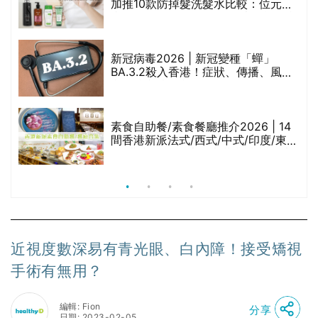
加推10款防掉髮洗髮水比較：位元
堂、呂、PANTOGAR、純素有機、咖
啡因洗髮水
新冠病毒2026 | 新冠變種「蟬」
BA.3.2殺入香港！症狀、傳播、風險
與預防方法一文睇
腩
素食自助餐/素食餐廳推介2026 | 14
間香港新派法式/西式/中式/印度/東南
亞/港式/Fusion素食齋菜必試:樂園素
食、無肉食、素年(持續更新)
近視度數深易有青光眼、白內障！接受矯視
手術有無用？
編輯: Fion
分享
日期: 2023-02-05