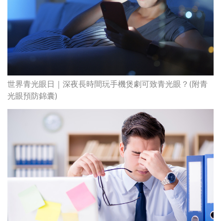
世界青光眼日｜深夜長時間玩手機煲劇可致青光眼？(附青
光眼預防錦囊)