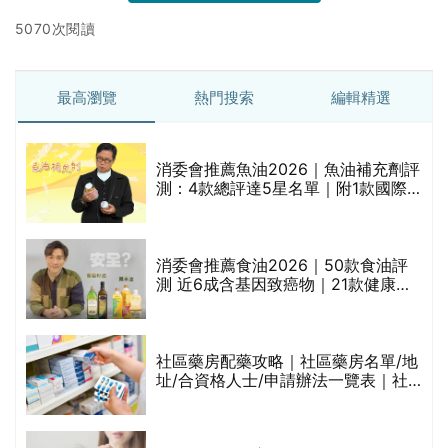
5070次閱讀
最高瀏覽
熱門搜索
編輯精選
消委會推薦魚油2026｜魚油補充劑評
測：4款總評達5星名單｜附1款國際
魚油標準5星認證 針對2毒物測試 均
通過消委會標準
消委會推薦食油2026｜50款食油評
的
測 近6成含基因致癌物｜21款健康煮
甲
食油總評達5星滿分名單(初榨橄欖油/
橄欖油/牛油果油/米糠油/芥花籽油/花
生油等)
社區藥房配藥攻略｜社區藥房名單/地
址/合資格人士/申請辦法一覽表｜社
禁
區藥房是甚麼？可以申請藥物資助計
劃？（持續更新）