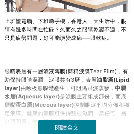
上班望電腦、下班睇手機，香港人一天生活中，眼
睛有幾多時間在忙碌？久而久之眼睛乾澀不適，不
只是疲勞問題，好可能演變成病──眼乾症。
眼睛表層有一層淚液薄膜(簡稱淚膜Tear Film)，有
助保持眼睛濕潤。淚膜共有3層，表層
油脂層(Lipid
layer)
由瞼板腺腺體產生，可阻隔眼淚蒸發，
中層
水層(Aqueous layer)
是淚膜主要組成部份，而底
層
黏蛋白層(Mucous layer)
控制眼淚平均分佈和穩
定淚膜。健康的淚膜可保持雙眼濕潤，當任何一層
出現問題，便有機會出現眼乾症。
閱讀全文