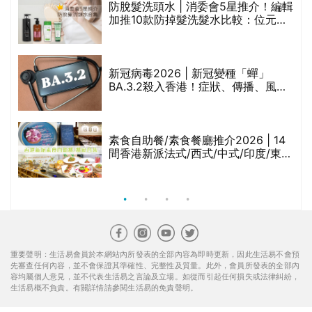
評
防脫髮洗頭水 | 消委會5星推介！編輯
加推10款防掉髮洗髮水比較：位元
堂、呂、PANTOGAR、純素有機、咖
啡因洗髮水
新冠病毒2026 | 新冠變種「蟬」
BA.3.2殺入香港！症狀、傳播、風險
與預防方法一文睇
腩
素食自助餐/素食餐廳推介2026 | 14
間香港新派法式/西式/中式/印度/東南
亞/港式/Fusion素食齋菜必試:樂園素
食、無肉食、素年(持續更新)
重要聲明：生活易會員於本網站內所發表的全部內容為即時更新，因此生活易不會預
先審查任何內容，並不會保證其準確性、完整性及質量。此外，會員所發表的全部內
容均屬個人意見，並不代表生活易之言論及立場。如從而引起任何損失或法律糾紛，
生活易概不負責。有關詳情請參閱生活易的免責聲明。