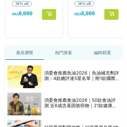
最高瀏覽
熱門搜索
編輯精選
消委會推薦魚油2026｜魚油補充劑評
測：4款總評達5星名單｜附1款國際
魚油標準5星認證 針對2毒物測試 均
通過消委會標準
消委會推薦食油2026｜50款食油評
的
測 近6成含基因致癌物｜21款健康煮
甲
食油總評達5星滿分名單(初榨橄欖油/
橄欖油/牛油果油/米糠油/芥花籽油/花
生油等)