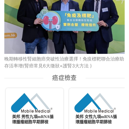
晚期轉移性腎細胞癌突破性治療選擇！免疫標靶聯合治療助
存活率增(腎癌常見6大徵狀+護腎3大方法 )