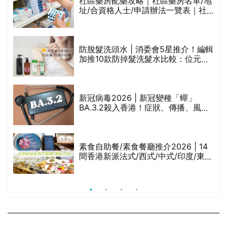
社區藥房配藥攻略｜社區藥房名單/地
址/合資格人士/申請辦法一覽表｜社
禁
區藥房是甚麼？可以申請藥物資助計
劃？（持續更新）
評
防脫髮洗頭水 | 消委會5星推介！編輯
加推10款防掉髮洗髮水比較：位元
堂、呂、PANTOGAR、純素有機、咖
啡因洗髮水
新冠病毒2026 | 新冠變種「蟬」
BA.3.2殺入香港！症狀、傳播、風險
與預防方法一文睇
腩
素食自助餐/素食餐廳推介2026 | 14
間香港新派法式/西式/中式/印度/東南
亞/港式/Fusion素食齋菜必試:樂園素
食、無肉食、素年(持續更新)