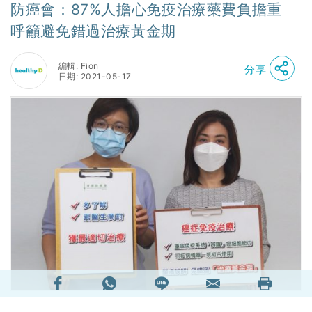
防癌會：87%人擔心免疫治療藥費負擔重
呼籲避免錯過治療黃金期
編輯: Fion
分享
日期: 2021-05-17
較早期的癌症可嘗試以手術處理；若已擴散則可考