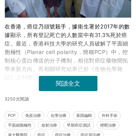
在香港，癌症乃頭號殺手，據衛生署於2017年的數
據顯示，所有登記死亡的人數當中有31.3%死於癌
症。最近，香港科技大學的研究人員破解了平面細
胞極性（Planar cell polarity，簡稱PCP）中，控
制核心蛋白傳送的分子機制，相信對癌症藥物開拓
帶來新方向。而相關研究結果已於《生物化學雜
誌》上刊登。
閱讀全文
3250次閱讀
PCP
免疫治療
化學治療
基因編輯
外科手術
平面細胞極性
放射治療
早期癌症測試
標靶治療
港大醫學院
癌症
癌症治療
癌症資訊網