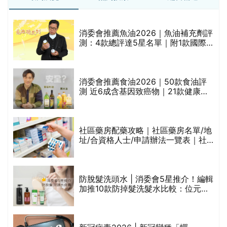
消委會推薦魚油2026｜魚油補充劑評
測：4款總評達5星名單｜附1款國際
魚油標準5星認證 針對2毒物測試 均
通過消委會標準
評
消委會推薦食油2026｜50款食油評
測 近6成含基因致癌物｜21款健康煮
食油總評達5星滿分名單(初榨橄欖油/
橄欖油/牛油果油/米糠油/芥花籽油/花
生油等)
社區藥房配藥攻略｜社區藥房名單/地
址/合資格人士/申請辦法一覽表｜社
禁
區藥房是甚麼？可以申請藥物資助計
劃？（持續更新）
防脫髮洗頭水 | 消委會5星推介！編輯
的
加推10款防掉髮洗髮水比較：位元
甲
堂、呂、PANTOGAR、純素有機、咖
啡因洗髮水