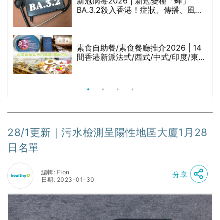
巾
新冠病毒2026 | 新冠變種「蟬」
BA.3.2殺入香港！症狀、傳播、風險
與預防方法一文睇
等
素食自助餐/素食餐廳推介2026 | 14
間香港新派法式/西式/中式/印度/東南
亞/港式/Fusion素食齋菜必試:樂園素
食、無肉食、素年(持續更新)
28/1更新｜污水檢測呈陽性地區大廈1月28
日名單
編輯: Fion
分享
日期: 2023-01-30