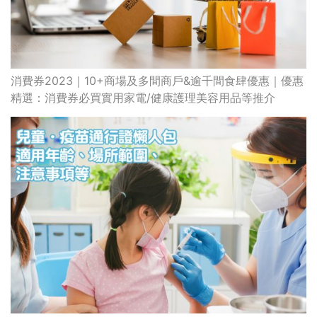
消費券2023｜10+商場及多間商戶&逾千間食肆優惠｜優惠
精選：消費券必買實用家電/健康護理美容用品等推介