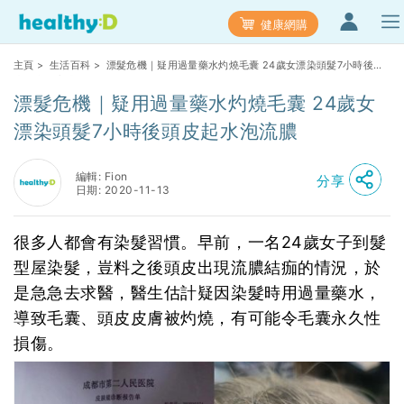
健康網購
主頁
>
生活百科
> 漂髮危機｜疑用過量藥水灼燒毛囊 24歲女漂染頭髮7小時後頭
皮起水泡流膿
漂髮危機｜疑用過量藥水灼燒毛囊 24歲女
漂染頭髮7小時後頭皮起水泡流膿
編輯: Fion
分享
日期: 2020-11-13
很多人都會有染髮習慣。早前，一名24歲女子到髮
型屋染髮，豈料之後頭皮出現流膿結痂的情況，於
是急急去求醫，醫生估計疑因染髮時用過量藥水，
導致毛囊、頭皮皮膚被灼燒，有可能令毛囊永久性
損傷。