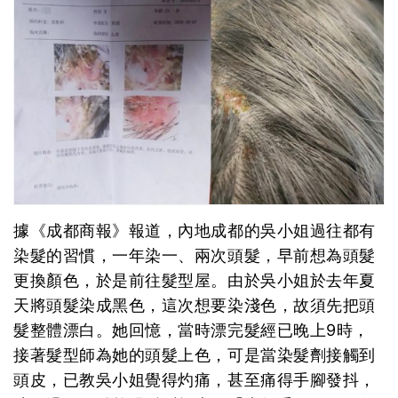
據《成都商報》報道，內地成都的吳小姐過往都有
染髮的習慣，一年染一、兩次頭髮，早前想為頭髮
更換顏色，於是前往髮型屋。由於吳小姐於去年夏
天將頭髮染成黑色，這次想要染淺色，故須先把頭
髮整體漂白。她回憶，當時漂完髮經已晚上9時，
接著髮型師為她的頭髮上色，可是當染髮劑接觸到
頭皮，已教吳小姐覺得灼痛，甚至痛得手腳發抖，