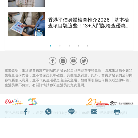
臣氏、萬寧、首衛、綠領行動等
香港平價身體檢查推介2026 | 基本檢
查項目驗這些！13+入門版檢查優惠
組合$550起
重要聲明：生活易會員於本網站內所發表的全部內容為即時更新，因此生活易不會預
先審查任何內容，並不會保證其準確性、完整性及質量。此外，會員所發表的全部內
容均屬個人意見，並不代表生活易之言論及立場。如從而引起任何損失或法律糾紛，
生活易概不負責。有關詳情請參閱生活易的免責聲明。
生活易服務範圍 ：
新婚
|
Anniversary
|
家庭
|
healthyD
|
健康網購
|
Digital
Solutions
使用條款
|
私隱聲明
|
免責聲明
|
聯絡我們
© ESD Services Limited 2000-2026