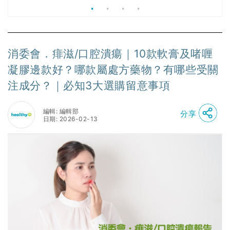
消委會．痱滋/口腔潰瘍｜10款軟膏及啫喱
凝膠邊款好？哪款屬處方藥物？有哪些受關
注成分？｜必知3大選購留意事項
編輯: 編輯部
分享
日期: 2026-02-13