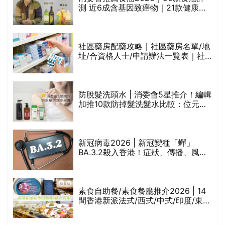
的
測 近6成含基因致癌物｜21款健康煮
甲
食油總評達5星滿分名單(初榨橄欖油/
橄欖油/牛油果油/米糠油/芥花籽油/花
生油等)
社區藥房配藥攻略｜社區藥房名單/地
址/合資格人士/申請辦法一覽表｜社
禁
區藥房是甚麼？可以申請藥物資助計
劃？（持續更新）
評
防脫髮洗頭水 | 消委會5星推介！編輯
加推10款防掉髮洗髮水比較：位元
堂、呂、PANTOGAR、純素有機、咖
啡因洗髮水
新冠病毒2026 | 新冠變種「蟬」
BA.3.2殺入香港！症狀、傳播、風險
與預防方法一文睇
腩
素食自助餐/素食餐廳推介2026 | 14
間香港新派法式/西式/中式/印度/東南
亞/港式/Fusion素食齋菜必試:樂園素
食、無肉食、素年(持續更新)