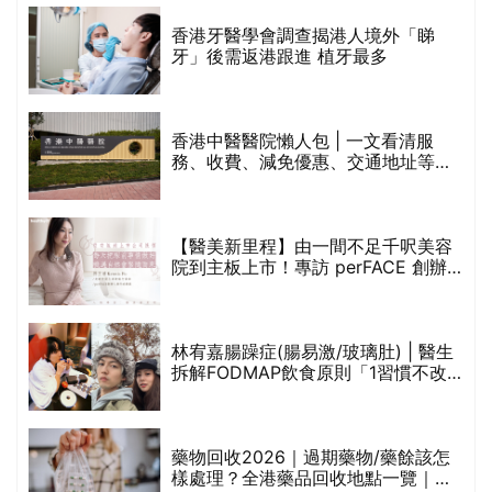
破
香港牙醫學會調查揭港人境外「睇
保
牙」後需返港跟進 植牙最多
香港中醫醫院懶人包 | 一文看清服
務、收費、減免優惠、交通地址等
(附預約連結+更多中醫診所資訊)
【醫美新里程】由一間不足千呎美容
院到主板上市！專訪 perFACE 創辦
人符芷晴：逆巿擴張，以人為本構建
醫美版圖
林宥嘉腸躁症(腸易激/玻璃肚) | 醫生
的
拆解FODMAP飲食原則「1習慣不改
甲
變，服藥難根治」
折
藥物回收2026｜過期藥物/藥餘該怎
樣處理？全港藥品回收地點一覽｜屈