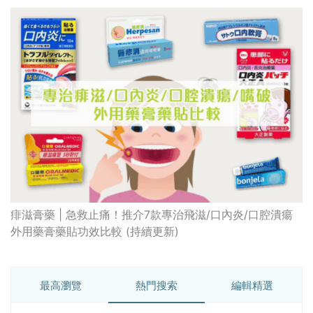
痱滋膏藥 | 急救止痛！推介7款專治飛滋/口內炎/口腔潰瘍
外用藥膏藥貼功效比較 (持續更新)
最高瀏覽
熱門搜索
編輯精選