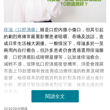
痱滋（口腔潰瘍）
雖是口腔內微小傷口，但其引起
的劇烈疼痛常嚴重影響患者咀嚼、吞嚥及說話，造
成日常生活極大困擾。一般情況下，痱滋多於一至
兩周內自行癒合，但許多患者仍會透過選用痱滋藥
膏、口腔潰瘍貼或啫喱凝膠等，以加速痱滋癒合、
減輕不適，並降低口腔潰瘍復發機率。消委會搜羅
市面上10款聲稱有效改善或治療痱滋的軟膏及啫喱
凝膠，檢視樣本的標籤資料並針對其標示成分進行
分析，希望可幫助消費者對症下藥，揀選合適的痱
滋產品。
閱讀全文
323029次閱讀