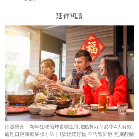
延伸閱讀
痱滋藥膏｜新年狂吃煎炸食物生痱滋點算好？必學4大有效
處理口腔潰瘍症狀方法｜1款紓緩好物 不含類固醇 無麻醉藥