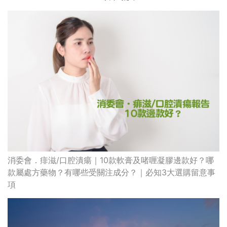
消委會．痱滋/口腔潰瘍｜10款軟膏及啫喱凝膠邊款好？哪
款屬處方藥物？有哪些受關注成分？｜必知3大選購留意事
項