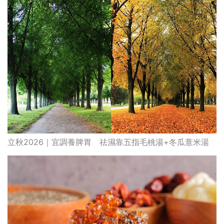
立秋2026｜宜調養脾胃 祛濕靠五指毛桃湯+冬瓜薏米湯