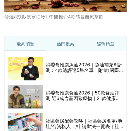
發燒/咳嗽/畏寒怕冷? 中醫推介4款感冒自療茶飲
最高瀏覽
熱門搜索
編輯精選
消委會推薦魚油2026｜魚油補充劑評
測：4款總評達5星名單｜附1款國際
魚油標準5星認證 針對2毒物測試 均
通過消委會標準
消委會推薦食油2026｜50款食油評
的
測 近6成含基因致癌物｜21款健康煮
甲
食油總評達5星滿分名單(初榨橄欖油/
橄欖油/牛油果油/米糠油/芥花籽油/花
生油等)
社區藥房配藥攻略｜社區藥房名單/地
址/合資格人士/申請辦法一覽表｜社