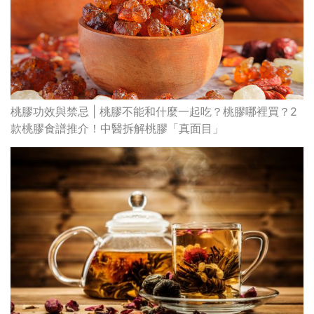
桃膠功效與禁忌 | 桃膠不能和什麼一起吃？桃膠哪裡買？2
款桃膠食譜推介！中醫拆解桃膠「真面目」