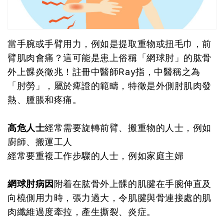
當手腕或手臂用力，例如是提取重物或扭毛巾，前
臂肌肉會痛？這可能是患上俗稱「網球肘」的肱骨
外上髁炎徵兆！註冊中醫師Ray指，中醫稱之為
「肘勞」，屬於痺證的範疇，特徵是外側肘肌肉發
熱、腫脹和疼痛。
高危人士
經常需要旋轉前臂、搬重物的人士，例如
廚師、搬運工人
經常要重複工作步驟的人士，例如家庭主婦
網球肘病因
附着在肱骨外上髁的肌腱在手腕伸直及
向橈側用力時，張力過大，令肌腱與骨連接處的肌
肉纖維過度牽拉，產生撕裂、炎症。