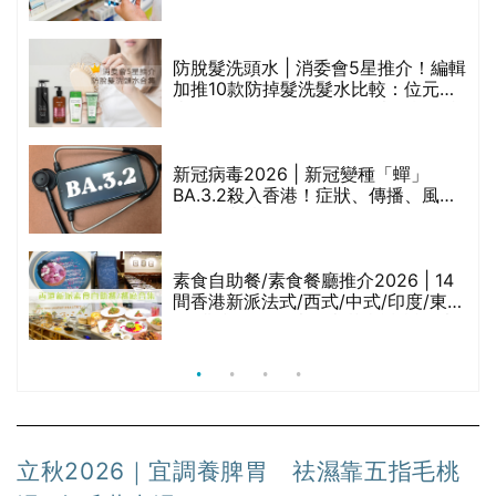
禁
區藥房是甚麼？可以申請藥物資助計
劃？（持續更新）
評
防脫髮洗頭水 | 消委會5星推介！編輯
加推10款防掉髮洗髮水比較：位元
堂、呂、PANTOGAR、純素有機、咖
啡因洗髮水
新冠病毒2026 | 新冠變種「蟬」
BA.3.2殺入香港！症狀、傳播、風險
與預防方法一文睇
腩
素食自助餐/素食餐廳推介2026 | 14
間香港新派法式/西式/中式/印度/東南
亞/港式/Fusion素食齋菜必試:樂園素
食、無肉食、素年(持續更新)
立秋2026｜宜調養脾胃 祛濕靠五指毛桃