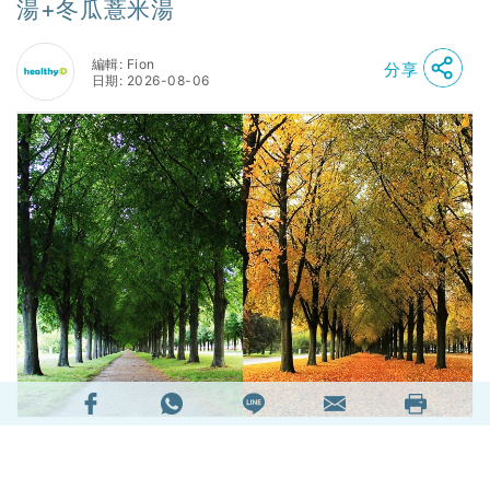
湯+冬瓜薏米湯
編輯: Fion
分享
日期: 2026-08-06
明天（7日）迎來傳統二十四節氣「立秋」，意味
着日間天氣炎熱，但清晨和晚間的空氣已慢慢轉