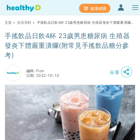
健康網購
主頁
>
生活百科
> 手搖飲品日飲4杯 23歲男患糖尿病 生殖器發炎下體嚴重潰爛
(附常見手搖飲品糖分參考)
手搖飲品日飲4杯 23歲男患糖尿病 生殖器
發炎下體嚴重潰爛(附常見手搖飲品糖分參
考)
編輯: Fion
分享
日期: 2022-10-13