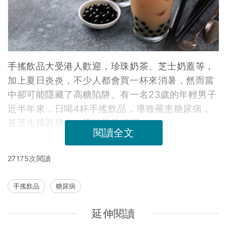
手搖飲品大受港人歡迎，珍珠奶茶、芝士奶蓋等，
加上夏日炎炎，不少人都會買一杯來消暑，然而當
中卻可能隱藏了高糖陷阱。有一名23歲的年輕男子
近半年來，日喝4杯手搖飲品，導致罹患糖尿病，
甚至生殖器發炎，下體嚴重潰爛。
閱讀全文
27175次閱讀
手搖飲品
糖尿病
延伸閱讀