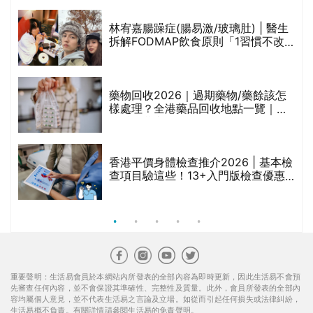
醫美版圖
林宥嘉腸躁症(腸易激/玻璃肚) | 醫生
的
拆解FODMAP飲食原則「1習慣不改
甲
變，服藥難根治」
折
藥物回收2026｜過期藥物/藥餘該怎
樣處理？全港藥品回收地點一覽｜屈
臣氏、萬寧、首衛、綠領行動等
香港平價身體檢查推介2026 | 基本檢
查項目驗這些！13+入門版檢查優惠
組合$550起
重要聲明：生活易會員於本網站內所發表的全部內容為即時更新，因此生活易不會預
先審查任何內容，並不會保證其準確性、完整性及質量。此外，會員所發表的全部內
容均屬個人意見，並不代表生活易之言論及立場。如從而引起任何損失或法律糾紛，
生活易概不負責。有關詳情請參閱生活易的免責聲明。