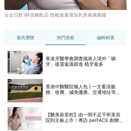
台女日飲1杯含糖飲品 致雌激素增加乳房佈滿囊腫
最高瀏覽
熱門搜索
編輯精選
破
香港牙醫學會調查揭港人境外「睇
保
牙」後需返港跟進 植牙最多
香港中醫醫院懶人包 | 一文看清服
務、收費、減免優惠、交通地址等
(附預約連結+更多中醫診所資訊)
【醫美新里程】由一間不足千呎美容
院到主板上市！專訪 perFACE 創辦
人符芷晴：逆巿擴張，以人為本構建