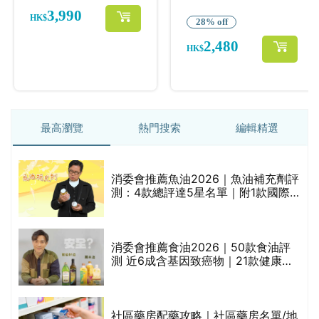
最高瀏覽
熱門搜索
編輯精選
消委會推薦魚油2026｜魚油補充劑評
測：4款總評達5星名單｜附1款國際
魚油標準5星認證 針對2毒物測試 均
通過消委會標準
消委會推薦食油2026｜50款食油評
的
測 近6成含基因致癌物｜21款健康煮
甲
食油總評達5星滿分名單(初榨橄欖油/
橄欖油/牛油果油/米糠油/芥花籽油/花
生油等)
社區藥房配藥攻略｜社區藥房名單/地