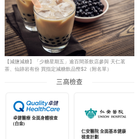
【減鹽減糖】「少糖星期五」逾百間茶飲店參與 天仁茗
茶、仙跡岩有份 買指定減糖飲品慳$2（附名單）