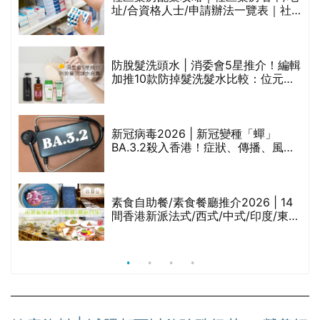
址/合資格人士/申請辦法一覽表｜社
禁
區藥房是甚麼？可以申請藥物資助計
劃？（持續更新）
評
防脫髮洗頭水 | 消委會5星推介！編輯
加推10款防掉髮洗髮水比較：位元
堂、呂、PANTOGAR、純素有機、咖
啡因洗髮水
新冠病毒2026 | 新冠變種「蟬」
BA.3.2殺入香港！症狀、傳播、風險
與預防方法一文睇
腩
素食自助餐/素食餐廳推介2026 | 14
間香港新派法式/西式/中式/印度/東南
亞/港式/Fusion素食齋菜必試:樂園素
食、無肉食、素年(持續更新)