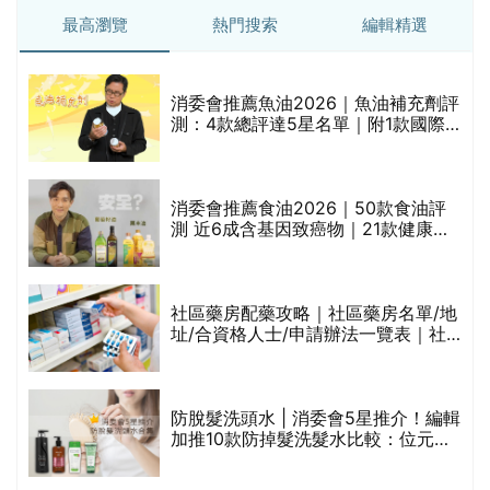
最高瀏覽
熱門搜索
編輯精選
消委會推薦魚油2026｜魚油補充劑評
測：4款總評達5星名單｜附1款國際
魚油標準5星認證 針對2毒物測試 均
通過消委會標準
評
消委會推薦食油2026｜50款食油評
測 近6成含基因致癌物｜21款健康煮
食油總評達5星滿分名單(初榨橄欖油/
橄欖油/牛油果油/米糠油/芥花籽油/花
生油等)
社區藥房配藥攻略｜社區藥房名單/地
址/合資格人士/申請辦法一覽表｜社
禁
區藥房是甚麼？可以申請藥物資助計
劃？（持續更新）
防脫髮洗頭水 | 消委會5星推介！編輯
的
加推10款防掉髮洗髮水比較：位元
甲
堂、呂、PANTOGAR、純素有機、咖
啡因洗髮水