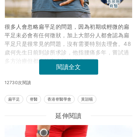
很多人會忽略扁平足的問題，因為初期或輕微的扁
平足未必會有任何徵狀，加上大部分人都會認為扁
平足只是很常見的問題，沒有需要特別去理會。48
歲何先生日前到診所求診，他指腰痛多年，嘗試過
多方治療但都沒法完全根冶腰痛問題。
閱讀全文
12730次閱讀
扁平足
脊醫
香港脊醫學會
黃頴暘
延伸閱讀