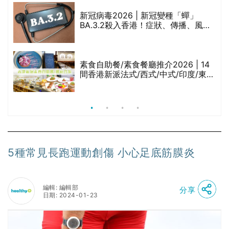
巾
新冠病毒2026 | 新冠變種「蟬」
BA.3.2殺入香港！症狀、傳播、風險
與預防方法一文睇
等
素食自助餐/素食餐廳推介2026 | 14
間香港新派法式/西式/中式/印度/東南
亞/港式/Fusion素食齋菜必試:樂園素
食、無肉食、素年(持續更新)
5種常見長跑運動創傷 小心足底筋膜炎
編輯: 編輯部
分享
日期: 2024-01-23