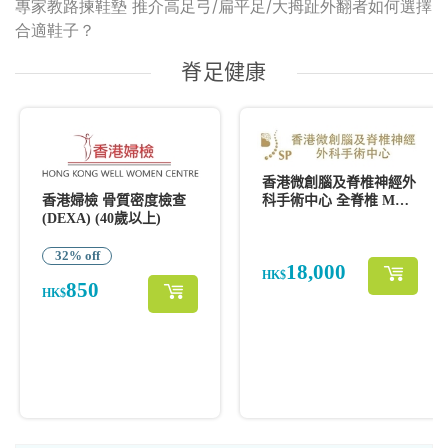
專家教路揀鞋墊 推介高足弓/扁平足/大拇趾外翻者如何選擇
合適鞋子？