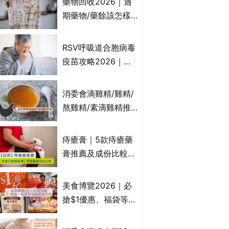
藥物回收2026｜過
受關注成分？｜必知
期藥物/藥餘該怎樣
3大選購留意事項
處理？全港藥品回收
地點一覽｜屈臣氏、
RSV呼吸道合胞病毒
萬寧、首衛、綠領行
疫苗攻略2026｜
動等
RSV針哪裡打？誰是
高危？RSV疫苗價錢
消委會滴雞精/雞精/
比較、打針後反應處
熬雞精/素滴雞精推
理/長者醫療券資助
薦｜比較15款雞精 1
款含致癌物 9款總評
痔瘡膏｜5款痔瘡藥
達5星滿分名單 屈臣
膏推薦及成份比較
氏、老協珍、余仁
+痔瘡口服藥推薦！
生、樂道有上榜！
有效紓緩痔瘡疼痛痕
美食博覽2026｜必
癢｜附痔瘡成因及病
搶$1優惠、福袋等精
徵
選飲食優惠合集｜附
日期、官網及門票詳