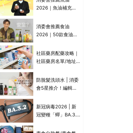
2026｜魚油補充劑
評測：4款總評達5星
名單｜附1款國際魚
消委會推薦食油
油標準5星認證 針對
2026｜50款食油評
2毒物測試 均通過
測 近6成含基因致癌
消委會標準
物｜21款健康煮食油
社區藥房配藥攻略｜
總評達5星滿分名單
社區藥房名單/地址/
(初榨橄欖油/橄欖油/
合資格人士/申請辦
牛油果油/米糠油/芥
法一覽表｜社區藥房
防脫髮洗頭水 | 消委
花籽油/花生油等)
是甚麼？可以申請藥
會5星推介！編輯加
物資助計劃？（持續
推10款防掉髮洗髮水
更新）
比較：位元堂、呂、
新冠病毒2026 | 新
PANTOGAR、純素
冠變種「蟬」BA.3.2
有機、咖啡因洗髮水
殺入香港！症狀、傳
播、風險與預防方法