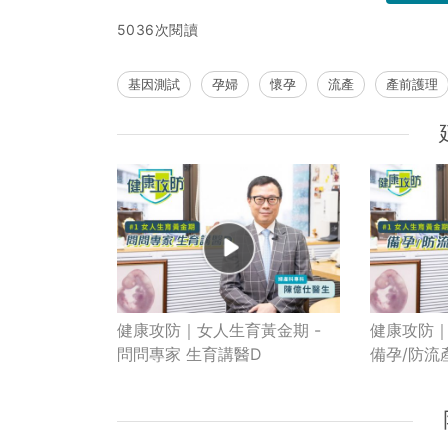
5036次閱讀
基因測試
孕婦
懷孕
流產
產前護理
健康攻防｜女人生育黃金期 -
健康攻防｜
問問專家 生育講醫D
備孕/防流