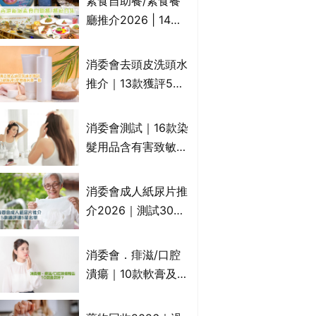
素食自助餐/素食餐
一文睇
廳推介2026 | 14間
香港新派法式/西式/
中式/印度/東南亞/港
消委會去頭皮洗頭水
式/Fusion素食齋菜
推介｜13款獲評5星
必試:樂園素食、無肉
推薦：施巴、
食、素年(持續更新)
KLORANE、沙宣、
消委會測試｜16款染
呂、LUX等上榜｜4
髮用品含有害致敏物
款含歐盟禁用成分吡
9款獲5星滿分推
硫鎓鋅！
介!50惠、Return回
消委會成人紙尿片推
本、Furnte、Rerise
介2026｜測試30款
紙尿片、紙尿褲、尿
滲墊防漏表現/回滲/
消委會．痱滋/口腔
化學物質檢測等｜5
潰瘍｜10款軟膏及啫
款總評達5星名單
喱凝膠邊款好？哪款
屬處方藥物？有哪些