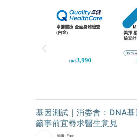
基因測試｜消委會：DNA
籲事前宜尋求醫生意見
編輯: Fion