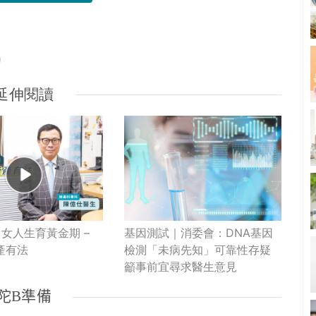
延伸閱讀
女人生育黃金期 –
基因測試｜消委會：DNA基因
產有法
檢測「未病先知」可靠性存疑
籲事前宜尋求醫生意見