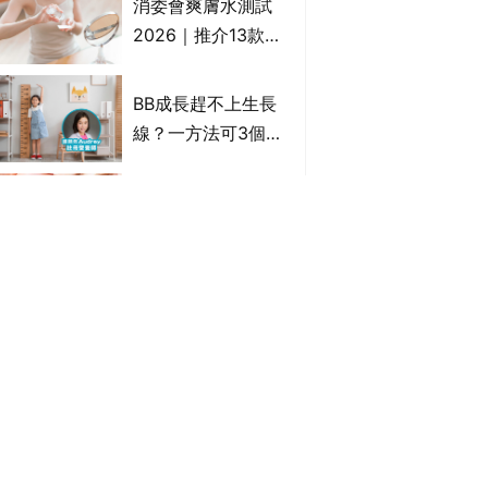
消委會爽膚水測試
情｜持續更新
2026｜推介13款總
評獲5星：
Cetaphil、The
BB成長趕不上生長
Ordinary、
線？一方法可3個月
CAUDALIE等｜9款
高3cm*？營養師：
爽膚水檢出致敏香料
懂得把握1歲起「長
濕疹藥膏推薦 | 止痕
高黃金期」
止癢濕疹膏邊隻好？
10款無類固醇濕疹藥
膏/濕疹膏 嬰兒BB濕
除疤膏推薦 | 淡化傷
疹皮膚適用！紓緩防
口/手術開刀/剖腹生
敏潤膚cream推介
產疤痕 5款好用除疤
(附外用類固醇成份
藥膏/除疤筆/除疤貼
灰甲藥推薦2026 |
一覽)
比較（消委會教揀選
灰指甲會傳染？6款
貼士+醫生拆解去疤
治療灰指甲外塗藥
原理）
膏/抗甲癬油劑的功