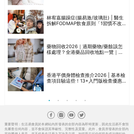
人符芷晴：逆巿擴張，以人為本構建
醫美版圖
林宥嘉腸躁症(腸易激/玻璃肚) | 醫生
的
拆解FODMAP飲食原則「1習慣不改
甲
變，服藥難根治」
折
藥物回收2026｜過期藥物/藥餘該怎
樣處理？全港藥品回收地點一覽｜屈
臣氏、萬寧、首衛、綠領行動等
香港平價身體檢查推介2026 | 基本檢
查項目驗這些！13+入門版檢查優惠
組合$550起
重要聲明：生活易會員於本網站內所發表的全部內容為即時更新，因此生活易不會預
先審查任何內容，並不會保證其準確性、完整性及質量。此外，會員所發表的全部內
容均屬個人意見，並不代表生活易之言論及立場。如從而引起任何損失或法律糾紛，