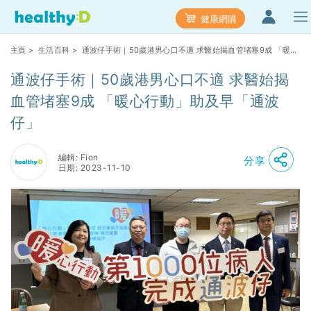
健康網購
主頁
>
生活百科
> 通波仔手術｜50歲港男心口不適 求醫始揭血管堵塞9成 「暖心
行動」助及早「通波仔」
通波仔手術｜50歲港男心口不適 求醫始揭
血管堵塞9成 「暖心行動」助及早「通波
仔」
編輯: Fion
分享
日期: 2023-11-10