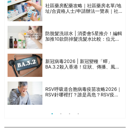
巾
社區藥房配藥攻略｜社區藥房名單/地
址/合資格人士/申請辦法一覽表｜社
區藥房是甚麼？可以申請藥物資助計
劃？（持續更新）
防脫髮洗頭水 | 消委會5星推介！編輯
的
加推10款防掉髮洗髮水比較：位元
甲
堂、呂、PANTOGAR、純素有機、咖
啡因洗髮水
新冠病毒2026 | 新冠變種「蟬」
BA.3.2殺入香港！症狀、傳播、風險
禁
與預防方法一文睇
RSV呼吸道合胞病毒疫苗攻略2026｜
院
RSV針哪裡打？誰是高危？RSV疫苗
價
價錢比較、打針後反應處理/長者醫療
券資助