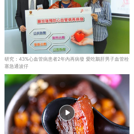
研究：43%心血管病患者2年內再病發 愛吃鵝肝男子血管栓
塞急通波仔