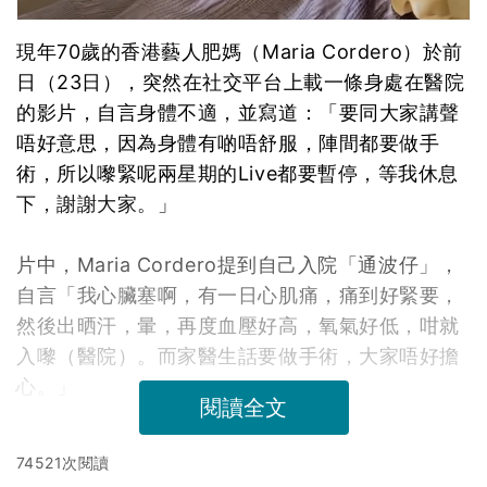
現年70歲的香港藝人肥媽（Maria Cordero）於前
日（23日），突然在社交平台上載一條身處在醫院
的影片，自言身體不適，並寫道：「要同大家講聲
唔好意思，因為身體有啲唔舒服，陣間都要做手
術，所以嚟緊呢兩星期的Live都要暫停，等我休息
下，謝謝大家。」
片中，Maria Cordero提到自己入院「通波仔」，
自言「我心臟塞啊，有一日心肌痛，痛到好緊要，
然後出晒汗，暈，再度血壓好高，氧氣好低，咁就
入嚟（醫院）。而家醫生話要做手術，大家唔好擔
心。」
閱讀全文
74521次閱讀