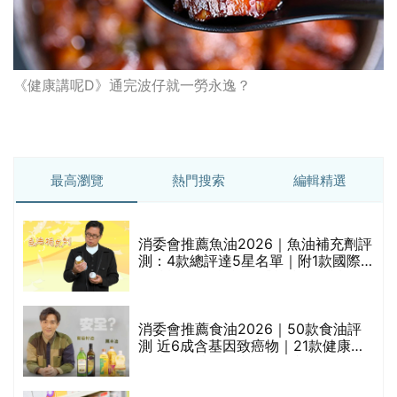
《健康講呢D》通完波仔就一勞永逸？
最高瀏覽
熱門搜索
編輯精選
消委會推薦魚油2026｜魚油補充劑評
測：4款總評達5星名單｜附1款國際
魚油標準5星認證 針對2毒物測試 均
通過消委會標準
消委會推薦食油2026｜50款食油評
測 近6成含基因致癌物｜21款健康煮
食油總評達5星滿分名單(初榨橄欖油/
橄欖油/牛油果油/米糠油/芥花籽油/花
生油等)