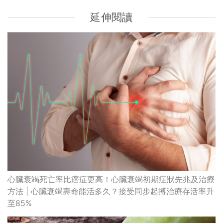
延伸閱讀
心臟衰竭死亡率比癌症更高！心臟衰竭初期症狀先兆及治療
方法 | 心臟衰竭壽命能活多久？接受同步起搏治療存活率升
至85%