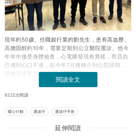
現年約50歲、任職銀行業的劉先生，患有高血壓、
高膽固醇約10年，需要定期到公立醫院覆診。他今
年年中接受身體檢查，心電圖發現有異樣，而且自
己感到心口不適，在今年7月獲轉介到公院排期，
但被安排至2024年初才可看症。
閱讀全文
6222次閱讀
暖心行動
通波仔
通波仔手術
延伸閱讀