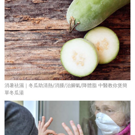
消暑祛濕｜冬瓜助清熱/消腫/治腳氣/降體脂 中醫教你煲簡
單冬瓜湯