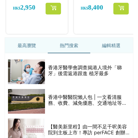
最高瀏覽
熱門搜索
編輯精選
破
香港牙醫學會調查揭港人境外「睇
保
牙」後需返港跟進 植牙最多
香港中醫醫院懶人包 | 一文看清服
務、收費、減免優惠、交通地址等
(附預約連結+更多中醫診所資訊)
【醫美新里程】由一間不足千呎美容
院到主板上市！專訪 perFACE 創辦