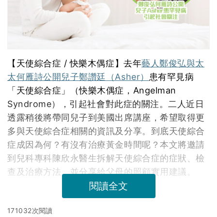
【天使綜合症 / 快樂木偶症】去年
藝人鄭俊弘與太
太何雁詩公開兒子鄭讚廷（Asher）
患有罕見病
「天使綜合症」（快樂木偶症，Angelman
Syndrome），引起社會對此症的關注。二人近日
透露稍後將帶同兒子到美國出席講座，希望取得更
多與天使綜合症相關的資訊及分享。到底天使綜合
症成因為何？有沒有治療黃金時間呢？本文將邀請
到兒科專科陳欣永醫生拆解天使綜合症的症狀、檢
查及治療方法，並分享給父母的照顧實用建議。
閱讀全文
171032次閱讀