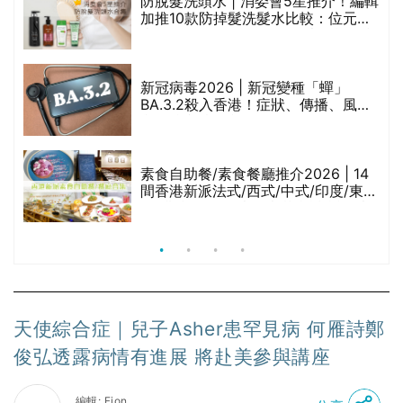
評
防脫髮洗頭水 | 消委會5星推介！編輯
加推10款防掉髮洗髮水比較：位元
堂、呂、PANTOGAR、純素有機、咖
啡因洗髮水
新冠病毒2026 | 新冠變種「蟬」
BA.3.2殺入香港！症狀、傳播、風險
與預防方法一文睇
腩
素食自助餐/素食餐廳推介2026 | 14
間香港新派法式/西式/中式/印度/東南
亞/港式/Fusion素食齋菜必試:樂園素
食、無肉食、素年(持續更新)
天使綜合症｜兒子Asher患罕見病 何雁詩鄭
俊弘透露病情有進展 將赴美參與講座
編輯: Fion