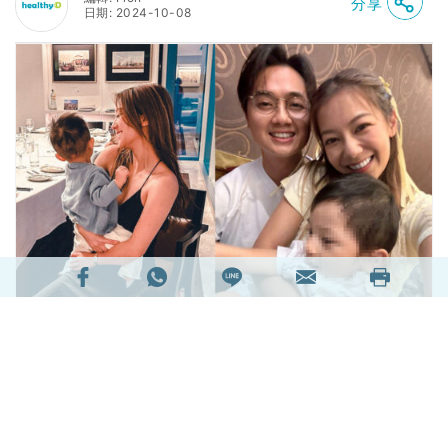
分享
日期: 2024-10-08
藝人鄭俊弘與何雁詩在2020年底結婚，2022年6
月1日誕下兒子鄭讚廷（Asher）。兩人在今年6
月，作客鄭丹瑞主持的《健康．旦》節目時首次公
開透露Asher確診患罕見遺傳病「天使綜合症」。