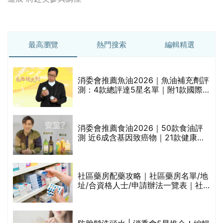
最高瀏覽
熱門搜索
編輯精選
消委會推薦魚油2026｜魚油補充劑評
測：4款總評達5星名單｜附1款國際
魚油標準5星認證 針對2毒物測試 均
通過消委會標準
消委會推薦食油2026｜50款食油評
的
測 近6成含基因致癌物｜21款健康煮
甲
食油總評達5星滿分名單(初榨橄欖油/
橄欖油/牛油果油/米糠油/芥花籽油/花
生油等)
社區藥房配藥攻略｜社區藥房名單/地
址/合資格人士/申請辦法一覽表｜社
禁
區藥房是甚麼？可以申請藥物資助計
劃？（持續更新）