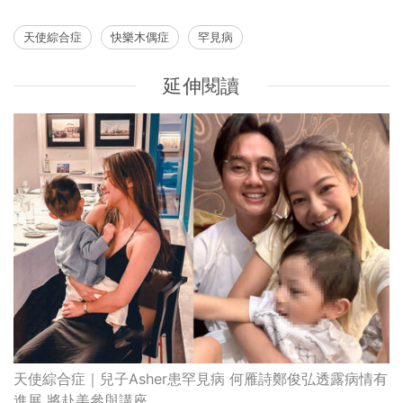
天使綜合症
快樂木偶症
罕見病
延伸閱讀
天使綜合症｜兒子Asher患罕見病 何雁詩鄭俊弘透露病情有
進展 將赴美參與講座