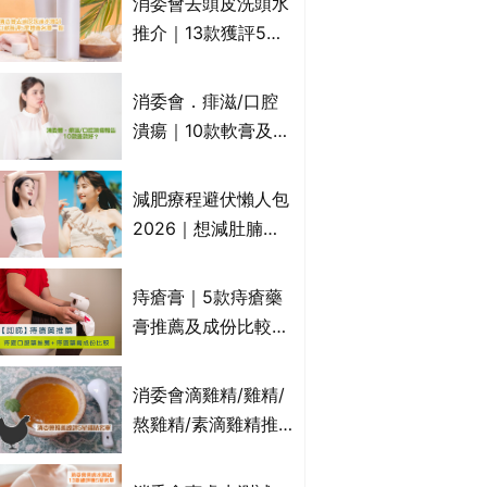
消委會去頭皮洗頭水
萬寧、首衛、綠領行
推介｜13款獲評5星
動等
推薦：施巴、
KLORANE、沙宣、
消委會．痱滋/口腔
呂、LUX等上榜｜4
潰瘍｜10款軟膏及啫
款含歐盟禁用成分吡
喱凝膠邊款好？哪款
硫鎓鋅！
屬處方藥物？有哪些
減肥療程避伏懶人包
受關注成分？｜必知
2026｜想減肚腩但
3大選購留意事項
怕中伏？ALYSSA
VS不良黑店5大手法
痔瘡膏｜5款痔瘡藥
對比｜SLIMTONE減
膏推薦及成份比較
肥療程效果如何？
+痔瘡口服藥推薦！
有效紓緩痔瘡疼痛痕
消委會滴雞精/雞精/
癢｜附痔瘡成因及病
熬雞精/素滴雞精推
徵
薦｜比較15款雞精 1
款含致癌物 9款總評