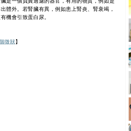
腎臟是一個負責過濾的器官，有用的物質，例如是
排出體外。若腎臟有異，例如患上腎炎、腎衰竭，
便有機會引致蛋白尿。
個徵狀
】