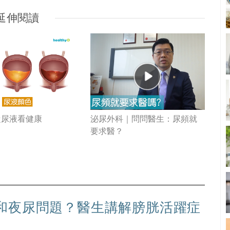
延伸閱讀
從尿液看健康
泌尿外科｜問問醫生：尿頻就
要求醫？
和夜尿問題？醫生講解膀胱活躍症