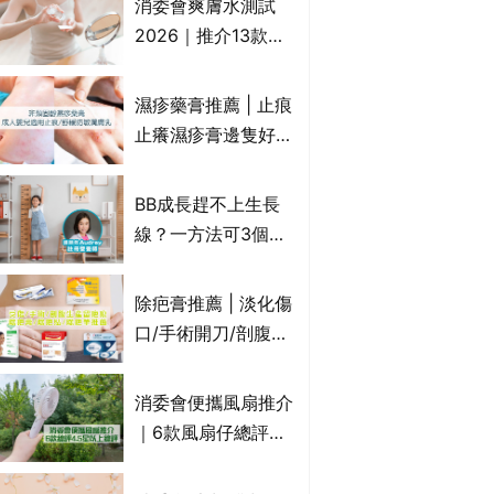
消委會爽膚水測試
達5星滿分名單 屈臣
2026｜推介13款總
氏、老協珍、余仁
評獲5星：
生、樂道有上榜！
Cetaphil、The
濕疹藥膏推薦 | 止痕
Ordinary、
止癢濕疹膏邊隻好？
CAUDALIE等｜9款
10款無類固醇濕疹藥
爽膚水檢出致敏香料
膏/濕疹膏 嬰兒BB濕
BB成長趕不上生長
疹皮膚適用！紓緩防
線？一方法可3個月
敏潤膚cream推介
高3cm*？營養師：
(附外用類固醇成份
懂得把握1歲起「長
除疤膏推薦 | 淡化傷
一覽)
高黃金期」
口/手術開刀/剖腹生
產疤痕 5款好用除疤
藥膏/除疤筆/除疤貼
消委會便攜風扇推介
比較（消委會教揀選
｜6款風扇仔總評達
貼士+醫生拆解去疤
4.5星名單：無印良
原理）
品 MUJI、