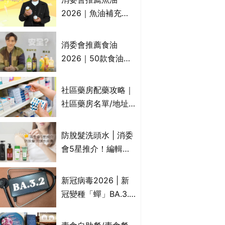
2026｜魚油補充劑
評測：4款總評達5星
名單｜附1款國際魚
消委會推薦食油
油標準5星認證 針對
2026｜50款食油評
2毒物測試 均通過
測 近6成含基因致癌
消委會標準
物｜21款健康煮食油
社區藥房配藥攻略｜
總評達5星滿分名單
社區藥房名單/地址/
(初榨橄欖油/橄欖油/
合資格人士/申請辦
牛油果油/米糠油/芥
法一覽表｜社區藥房
防脫髮洗頭水 | 消委
花籽油/花生油等)
是甚麼？可以申請藥
會5星推介！編輯加
物資助計劃？（持續
推10款防掉髮洗髮水
更新）
比較：位元堂、呂、
新冠病毒2026 | 新
PANTOGAR、純素
冠變種「蟬」BA.3.2
有機、咖啡因洗髮水
殺入香港！症狀、傳
播、風險與預防方法