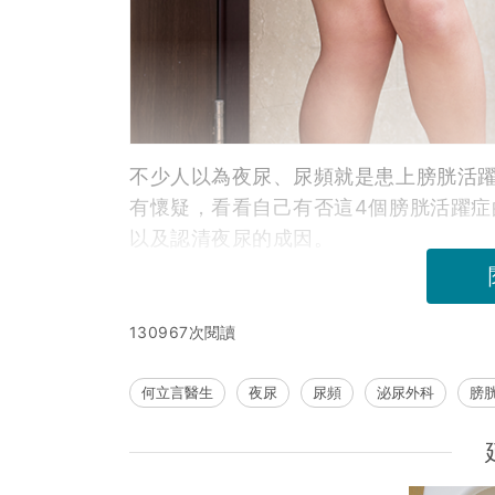
不少人以為夜尿、尿頻就是患上膀胱活
有懷疑，看看自己有否這4個膀胱活躍症
以及認清夜尿的成因。
130967次閱讀
何立言醫生
夜尿
尿頻
泌尿外科
膀