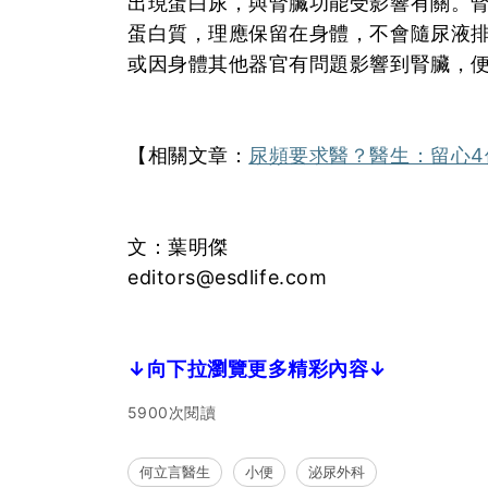
出現蛋白尿，與腎臟功能受影響有關。
蛋白質，理應保留在身體，不會隨尿液
或因身體其他器官有問題影響到腎臟，
【相關文章：
尿頻要求醫？醫生：留心4
文：葉明傑
editors@esdlife.com
↓向下拉瀏覽更多精彩內容↓
5900次閱讀
何立言醫生
小便
泌尿外科