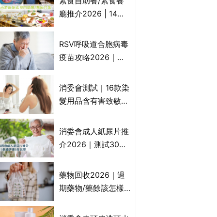
素食自助餐/素食餐
一文睇
廳推介2026 | 14間
香港新派法式/西式/
中式/印度/東南亞/港
RSV呼吸道合胞病毒
式/Fusion素食齋菜
疫苗攻略2026｜
必試:樂園素食、無肉
RSV針哪裡打？誰是
食、素年(持續更新)
高危？RSV疫苗價錢
消委會測試｜16款染
比較、打針後反應處
髮用品含有害致敏物
理/長者醫療券資助
9款獲5星滿分推
介!50惠、Return回
消委會成人紙尿片推
本、Furnte、Rerise
介2026｜測試30款
紙尿片、紙尿褲、尿
滲墊防漏表現/回滲/
藥物回收2026｜過
化學物質檢測等｜5
期藥物/藥餘該怎樣
款總評達5星名單
處理？全港藥品回收
地點一覽｜屈臣氏、