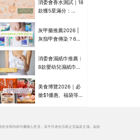
消委會香水測試｜18
Francfranc、
款獲5星滿分：
BRUNO等
GIORGIO
ARMANI、Marks &
灰甲藥推薦2026 |
Spencer、CHANEL
灰指甲會傳染？6款
等｜2款含歐盟禁用
治療灰指甲外塗藥
物質 或干擾內分泌
膏/抗甲癬油劑的功
消委會濕紙巾推薦︱
效/價格比較：羅霉
8款嬰幼兒濕紙巾獲
樂(樂指利)/恢甲清/
滿分5星評級推介：
愛甲妥
屈臣氏watsons、強
美食博覽2026｜必
生Johnson's等｜測
搶$1優惠、福袋等精
試揭1款樣本細菌含
選飲食優惠合集｜附
量超標近500倍
日期、官網及門票詳
情｜持續更新
表的全部內容均屬個人意見，並不代表生活易之言論及立場。如從