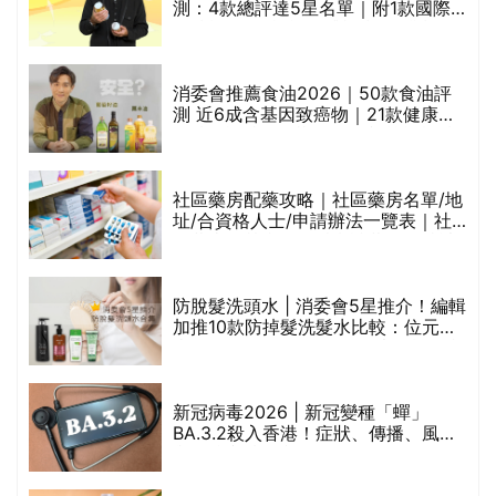
的
測：4款總評達5星名單｜附1款國際
甲
魚油標準5星認證 針對2毒物測試 均
通過消委會標準
消委會推薦食油2026｜50款食油評
測 近6成含基因致癌物｜21款健康煮
食油總評達5星滿分名單(初榨橄欖油/
橄欖油/牛油果油/米糠油/芥花籽油/花
生油等)
評
社區藥房配藥攻略｜社區藥房名單/地
址/合資格人士/申請辦法一覽表｜社
區藥房是甚麼？可以申請藥物資助計
劃？（持續更新）
防脫髮洗頭水 | 消委會5星推介！編輯
加推10款防掉髮洗髮水比較：位元
禁
堂、呂、PANTOGAR、純素有機、咖
啡因洗髮水
新冠病毒2026 | 新冠變種「蟬」
BA.3.2殺入香港！症狀、傳播、風險
與預防方法一文睇