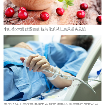
癌症統計｜癌症新增個案創新高 預測女患癌新症個案或首
次多過男性(了解良性、惡性腫瘤分別)
最高瀏覽
熱門搜索
編輯精選
破
香港牙醫學會調查揭港人境外「睇
保
牙」後需返港跟進 植牙最多
香港中醫醫院懶人包 | 一文看清服
務、收費、減免優惠、交通地址等