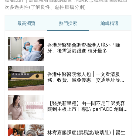
(附預約連結+更多中醫診所資訊)
【醫美新里程】由一間不足千呎美容
院到主板上市！專訪 perFACE 創辦
人符芷晴：逆巿擴張，以人為本構建
醫美版圖
林宥嘉腸躁症(腸易激/玻璃肚) | 醫生
的
拆解FODMAP飲食原則「1習慣不改
甲
變，服藥難根治」
折
藥物回收2026｜過期藥物/藥餘該怎
樣處理？全港藥品回收地點一覽｜屈
臣氏、萬寧、首衛、綠領行動等
香港平價身體檢查推介2026 | 基本檢
查項目驗這些！13+入門版檢查優惠
組合$550起