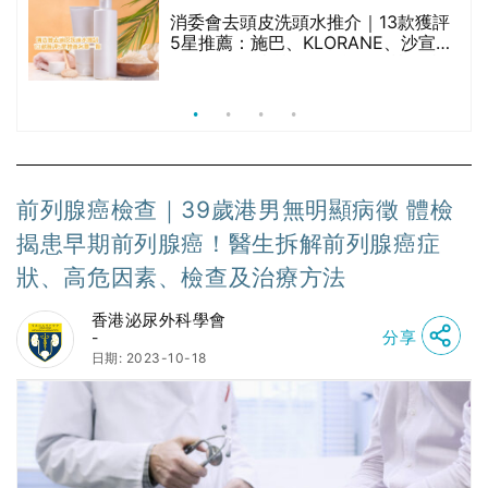
腩
消委會去頭皮洗頭水推介｜13款獲評
5星推薦：施巴、KLORANE、沙宣、
呂、LUX等上榜｜4款含歐盟禁用成分
吡硫鎓鋅！
前列腺癌檢查｜39歲港男無明顯病徵 體檢
揭患早期前列腺癌！醫生拆解前列腺癌症
狀、高危因素、檢查及治療方法
香港泌尿外科學會
分享
-
日期: 2023-10-18