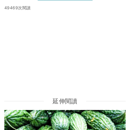
49469次閱讀
延伸閱讀
美國研究：苦瓜或具有抗癌功效 有助抑制乳腺癌、前列腺
癌