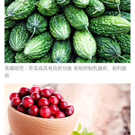
小紅莓5大優點逐個數 抗氧化兼減低患尿道炎風險