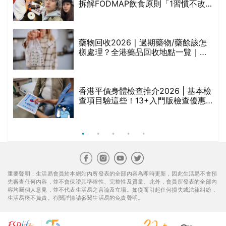
重要聲明：生活易會員於本網站內所發表的全部內容為即時更新，因此生活易不會預
先審查任何內容，並不會保證其準確性、完整性及質量。此外，會員所發表的全部內
容均屬個人意見，並不代表生活易之言論及立場。如從而引起任何損失或法律糾紛，
生活易概不負責。有關詳情請參閱生活易的免責聲明。
生活易服務範圍 ：
新婚
|
Anniversary
|
家庭
|
healthyD
|
健康網購
|
Digital
Solutions
使用條款
|
私隱聲明
|
免責聲明
|
聯絡我們
© ESD Services Limited 2000-2026