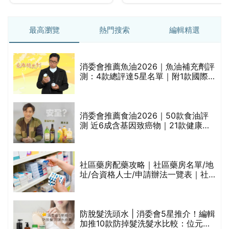
最高瀏覽
熱門搜索
編輯精選
消委會推薦魚油2026｜魚油補充劑評
測：4款總評達5星名單｜附1款國際
魚油標準5星認證 針對2毒物測試 均
通過消委會標準
消委會推薦食油2026｜50款食油評
的
測 近6成含基因致癌物｜21款健康煮
甲
食油總評達5星滿分名單(初榨橄欖油/
橄欖油/牛油果油/米糠油/芥花籽油/花
生油等)
社區藥房配藥攻略｜社區藥房名單/地
址/合資格人士/申請辦法一覽表｜社
禁
區藥房是甚麼？可以申請藥物資助計
劃？（持續更新）
評
防脫髮洗頭水 | 消委會5星推介！編輯
加推10款防掉髮洗髮水比較：位元