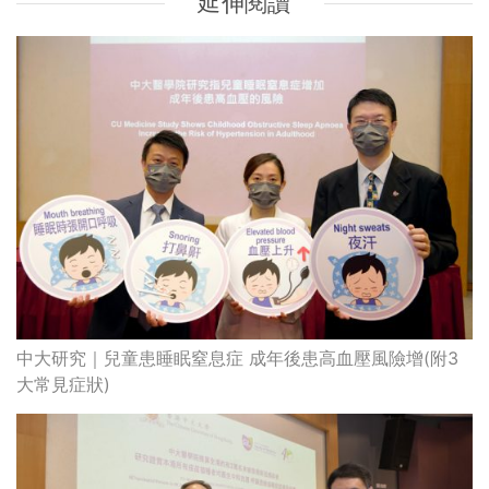
延伸閱讀
中大研究｜兒童患睡眠窒息症 成年後患高血壓風險增(附3
大常見症狀)