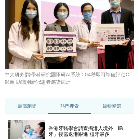
中大研究|跨學科研究團隊研AI系統0.04秒即可準確評估CT
影像 助識別新冠患者感染病灶
最高瀏覽
熱門搜索
編輯精選
破
香港牙醫學會調查揭港人境外「睇
保
牙」後需返港跟進 植牙最多