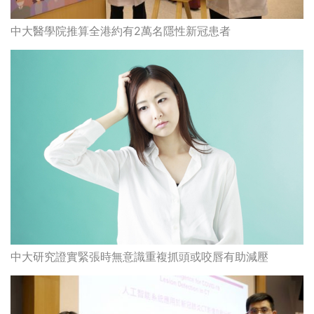
中大醫學院推算全港約有2萬名隱性新冠患者
中大研究證實緊張時無意識重複抓頭或咬唇有助減壓