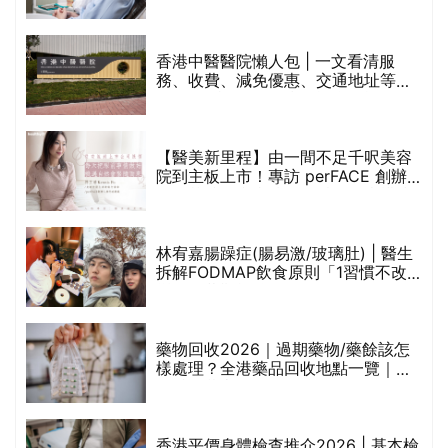
香港中醫醫院懶人包 | 一文看清服
務、收費、減免優惠、交通地址等
(附預約連結+更多中醫診所資訊)
【醫美新里程】由一間不足千呎美容
院到主板上市！專訪 perFACE 創辦
人符芷晴：逆巿擴張，以人為本構建
醫美版圖
林宥嘉腸躁症(腸易激/玻璃肚) | 醫生
的
拆解FODMAP飲食原則「1習慣不改
甲
變，服藥難根治」
折
藥物回收2026｜過期藥物/藥餘該怎
樣處理？全港藥品回收地點一覽｜屈
臣氏、萬寧、首衛、綠領行動等
香港平價身體檢查推介2026 | 基本檢