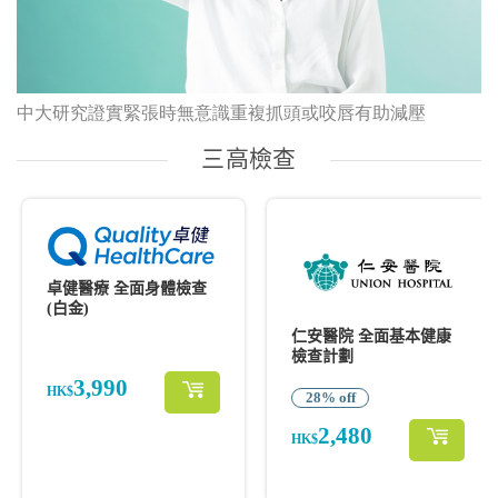
中大研究證實緊張時無意識重複抓頭或咬唇有助減壓