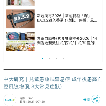
堂、呂、PANTOGAR、純素有機、咖
啡因洗髮水
新冠病毒2026 | 新冠變種「蟬」
BA.3.2殺入香港！症狀、傳播、風險
與預防方法一文睇
腩
素食自助餐/素食餐廳推介2026 | 14
間香港新派法式/西式/中式/印度/東南
亞/港式/Fusion素食齋菜必試:樂園素
食、無肉食、素年(持續更新)
中大研究｜兒童患睡眠窒息症 成年後患高血
壓風險增(附3大常見症狀)
編輯: Fion
分享
日期: 2021-07-20