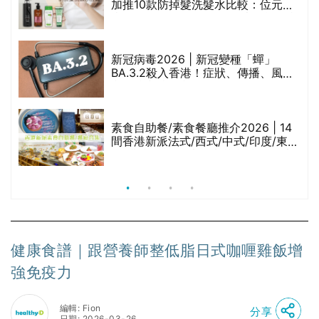
加推10款防掉髮洗髮水比較：位元
堂、呂、PANTOGAR、純素有機、咖
啡因洗髮水
新冠病毒2026 | 新冠變種「蟬」
BA.3.2殺入香港！症狀、傳播、風險
與預防方法一文睇
腩
素食自助餐/素食餐廳推介2026 | 14
間香港新派法式/西式/中式/印度/東南
亞/港式/Fusion素食齋菜必試:樂園素
食、無肉食、素年(持續更新)
健康食譜｜跟營養師整低脂日式咖喱雞飯增
強免疫力
編輯: Fion
分享
日期: 2026-03-26