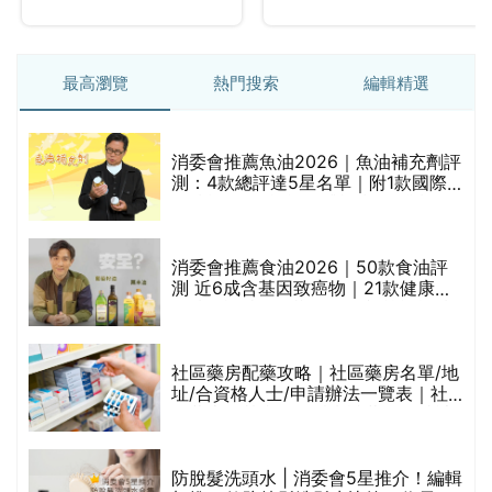
最高瀏覽
熱門搜索
編輯精選
消委會推薦魚油2026｜魚油補充劑評
測：4款總評達5星名單｜附1款國際
魚油標準5星認證 針對2毒物測試 均
通過消委會標準
消委會推薦食油2026｜50款食油評
的
測 近6成含基因致癌物｜21款健康煮
甲
食油總評達5星滿分名單(初榨橄欖油/
橄欖油/牛油果油/米糠油/芥花籽油/花
生油等)
社區藥房配藥攻略｜社區藥房名單/地
址/合資格人士/申請辦法一覽表｜社
禁
區藥房是甚麼？可以申請藥物資助計
劃？（持續更新）
評
防脫髮洗頭水 | 消委會5星推介！編輯