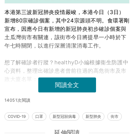
本港第三波新冠肺炎疫情嚴峻，本港今日（3日）
新增80宗確診個案，其中24宗源頭不明。食環署剛
宣布，因應今日有新增的新冠肺炎初步確診個案與
土瓜灣街市有關連，該街巿今日將提早一小時於下
午七時關閉，以進行深層清潔消毒工作。
想了解確診者行蹤？healthyD小編根據衞生防護中
心資料，整理出確診患者曾前往過的高危街市及市
政大廈名單：
閱讀全文
14051次閱讀
COVID-19
口罩
新型冠狀病毒
新型肺炎
街市
延伸閱讀