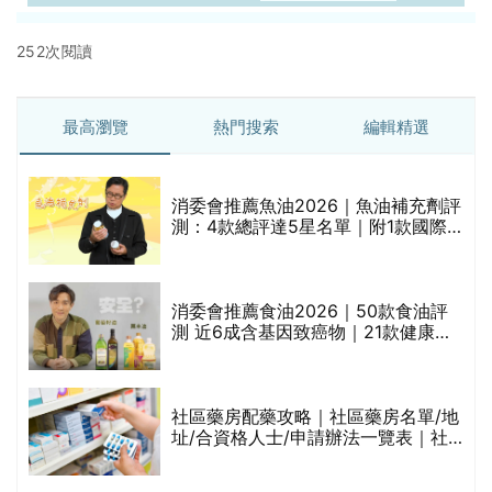
252次閱讀
最高瀏覽
熱門搜索
編輯精選
消委會推薦魚油2026｜魚油補充劑評
測：4款總評達5星名單｜附1款國際
魚油標準5星認證 針對2毒物測試 均
通過消委會標準
消委會推薦食油2026｜50款食油評
的
測 近6成含基因致癌物｜21款健康煮
甲
食油總評達5星滿分名單(初榨橄欖油/
橄欖油/牛油果油/米糠油/芥花籽油/花
生油等)
社區藥房配藥攻略｜社區藥房名單/地
址/合資格人士/申請辦法一覽表｜社
禁
區藥房是甚麼？可以申請藥物資助計
劃？（持續更新）