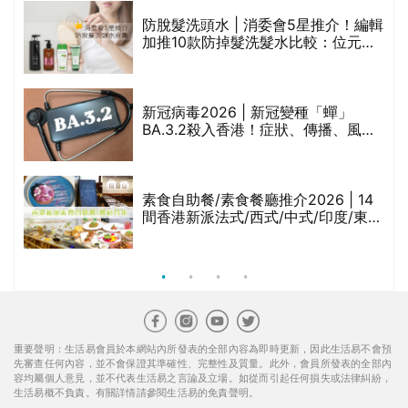
評
防脫髮洗頭水 | 消委會5星推介！編輯
加推10款防掉髮洗髮水比較：位元
堂、呂、PANTOGAR、純素有機、咖
啡因洗髮水
新冠病毒2026 | 新冠變種「蟬」
BA.3.2殺入香港！症狀、傳播、風險
與預防方法一文睇
腩
素食自助餐/素食餐廳推介2026 | 14
間香港新派法式/西式/中式/印度/東南
亞/港式/Fusion素食齋菜必試:樂園素
食、無肉食、素年(持續更新)
重要聲明：生活易會員於本網站內所發表的全部內容為即時更新，因此生活易不會預
先審查任何內容，並不會保證其準確性、完整性及質量。此外，會員所發表的全部內
容均屬個人意見，並不代表生活易之言論及立場。如從而引起任何損失或法律糾紛，
生活易概不負責。有關詳情請參閱生活易的免責聲明。