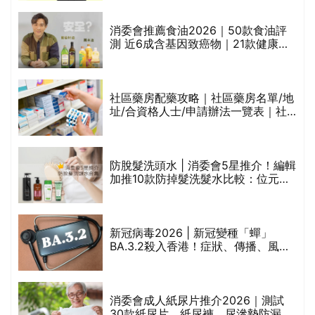
通過消委會標準
消委會推薦食油2026｜50款食油評
測 近6成含基因致癌物｜21款健康煮
禁
食油總評達5星滿分名單(初榨橄欖油/
橄欖油/牛油果油/米糠油/芥花籽油/花
生油等)
社區藥房配藥攻略｜社區藥房名單/地
址/合資格人士/申請辦法一覽表｜社
區藥房是甚麼？可以申請藥物資助計
劃？（持續更新）
腩
防脫髮洗頭水 | 消委會5星推介！編輯
加推10款防掉髮洗髮水比較：位元
堂、呂、PANTOGAR、純素有機、咖
啡因洗髮水
｜
新冠病毒2026 | 新冠變種「蟬」
BA.3.2殺入香港！症狀、傳播、風險
療
與預防方法一文睇
消委會成人紙尿片推介2026｜測試
30款紙尿片、紙尿褲、尿滲墊防漏表