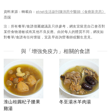
資料來源：轉載自：
etnet生活副刊陳沛思中醫師《食療新意思》
專欄
注：所有餐單/食譜僅屬建議及只供參考，網友宜留意自己會否對
某些食物過敏或有其他不良反應。由於每人的體質不同，網友如
對餐單/食譜有任何懷疑，宜及早咨詢營養師或醫生意見。
與「增強免疫力」相關的食譜
淮山桂圓杞子腰果
冬至湯水羊肉湯
雞湯