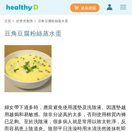
健康網購
主頁
>
好煮意食譜
> 豆角豆腐粉絲蒸水蛋
豆角豆腐粉絲蒸水蛋
婦女帶下過多時，應當避免使用護墊及洗陰液。因護墊越
用越焗和易敏感。除非分泌真的太多，否則使用棉質內褲
已足夠。至於洗陰液，很多病人就是常用以致太乾淨，反
而容易患上陰道炎。陰部平日洗澡時用水清洗然後抹乾即