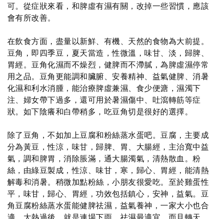
可。從症狀來看，和脾虛有濕有關，改掉一些習慣，應該
會有所改善。
在飲食方面，盡量以新鮮、有機、天然的食物為大前提。
豆角，即四季豆，夏天當造，性微溫，味甘、淡，歸脾、
胃經。豆角化濕而不燥烈，健脾而不滯膩，為脾虛濕停常
用之品。豆角更能調和臟腑、安養精神、益氣健脾、消暑
化濕和利水消腫，能治療脾虛兼濕、食少便溏，濕濁下
注、婦女帶下過多，還可用於暑濕傷中、吐瀉轉筋等症
狀。如下陰癢和白帶稍多，吃豆角切是很好的選擇。
除了豆角，不如加上豆腐和粉絲蒸水蛋吧。豆腐，主要成
分為黃豆，性涼，味甘，歸脾、胃、大腸經，主治寬中益
氣，調和脾胃，消除脹滿，通大腸濁氣，清熱散血。粉
絲，由綠豆製成，性涼、味甘，寒，歸心、胃經，能清熱
解毒和消暑。稍微加點粉絲，小朋友很愛吃。至於雞蛋性
平，味甘，歸心、胃經，功效包括鎮心，安神，益氣。豆
角豆腐粉絲蒸水蛋能健脾祛濕，益氣養神，一家大小也合
適。大熱過後，就是連場下雨，祛濕最適宜，而且轉天