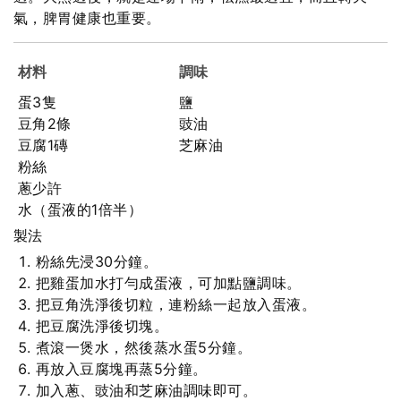
氣，脾胃健康也重要。
材料
調味
蛋3隻
鹽
豆角2條
豉油
豆腐1磚
芝麻油
粉絲
蔥少許
水（蛋液的1倍半）
製法
粉絲先浸30分鐘。
把雞蛋加水打勻成蛋液，可加點鹽調味。
把豆角洗淨後切粒，連粉絲一起放入蛋液。
把豆腐洗淨後切塊。
煮滾一煲水，然後蒸水蛋5分鐘。
再放入豆腐塊再蒸5分鐘。
加入蔥、豉油和芝麻油調味即可。