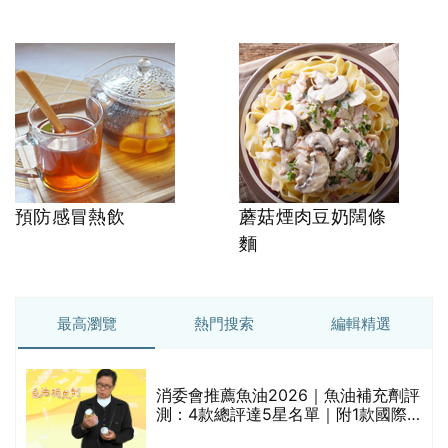
預防感冒熱飲
蘑菇煙肉豆奶闊條
麵
最高瀏覽
熱門搜索
編輯精選
消委會推薦魚油2026｜魚油補充劑評
的
測：4款總評達5星名單｜附1款國際
甲
魚油標準5星認證 針對2毒物測試 均