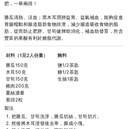
肥，一舉兩得！
勝瓜清熱、涼血；黑木耳潤肺益胃、益氣補血，能夠促進
胃腸蠕動和腸道脂肪食物排泄，減少腸道吸收食物的脂
肪，從而防止肥胖。甘筍健脾助消化，補血助發育，所含
豐富的果酸有利於糖脂代謝。
材料（1至2人份量）
醃料
勝瓜150克
鹽1/2茶匙
木耳50克
糖1/2茶匙
甘筍150克
生抽1茶匙
豬肉200克
薑絲適量
葱頭2粒
製法
把勝瓜、甘筍洗淨，勝瓜切絲，甘筍切片。
然後將木耳浸發後去蒂，撕成小塊。