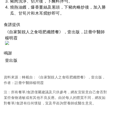
豬肉洗淨、切片後，下醃料拌勻。
燒熱油鑊，爆香薑絲及葱頭，下豬肉略炒後，加入勝
瓜、甘筍片和木耳燜炒即可。
食譜提供
《自家製靚人之食唔肥纖體餐》，壹出版，註冊中醫師
楊明霞
鳴謝
壹出版
資料來源：轉載自：《自家製靚人之食唔肥纖體餐》，壹出版，
作者：註冊中醫師楊明霞
注：所有餐單/食譜僅屬建議及只供參考，網友宜留意自己會否對
某些食物過敏或有其他不良反應。由於每人的體質不同，網友如
對餐單/食譜有任何懷疑，宜及早咨詢營養師或醫生意見。