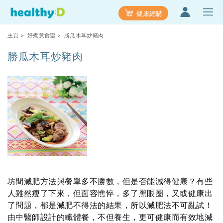
健康網購
主頁
>
好煮意食譜
> 勝瓜木耳炒豬肉
勝瓜木耳炒豬肉
坊間減肥方法與餐單多不勝數，但是否能減得健康？有些
人雖然瘦了下來，但面容憔悴，多了黑眼圈，又或健康出
了問題，都是減肥不得法的結果，所以減肥法不可亂試！
由中醫師設計的纖體餐，不但養生，更可健康而有效地減