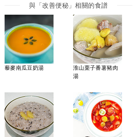
與「改善便秘」相關的食譜
藜麥南瓜豆奶湯
淮山栗子番薯豬肉
湯