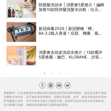
防脫髮洗頭水 | 消委會5星推介！編輯
加推10款防掉髮洗髮水比較：位元
禁
堂、呂、PANTOGAR、純素有機、咖
啡因洗髮水
新冠病毒2026 | 新冠變種「蟬」
BA.3.2殺入香港！症狀、傳播、風險
與預防方法一文睇
腩
消委會去頭皮洗頭水推介｜13款獲評
5星推薦：施巴、KLORANE、沙宣、
呂、LUX等上榜｜4款含歐盟禁用成分
吡硫鎓鋅！
重要聲明：生活易會員於本網站內所發表的全部內容為即時更新，因此生活易不會預
先審查任何內容，並不會保證其準確性、完整性及質量。此外，會員所發表的全部內
容均屬個人意見，並不代表生活易之言論及立場。如從而引起任何損失或法律糾紛，
生活易概不負責。有關詳情請參閱生活易的免責聲明。