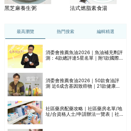
黑芝麻養生粥
法式燃脂素食湯
最高瀏覽
熱門搜索
編輯精選
消委會推薦魚油2026｜魚油補充劑評
的
測：4款總評達5星名單｜附1款國際
甲
魚油標準5星認證 針對2毒物測試 均
通過消委會標準
消委會推薦食油2026｜50款食油評
測 近6成含基因致癌物｜21款健康煮
食油總評達5星滿分名單(初榨橄欖油/
橄欖油/牛油果油/米糠油/芥花籽油/花
生油等)
評
社區藥房配藥攻略｜社區藥房名單/地
址/合資格人士/申請辦法一覽表｜社
區藥房是甚麼？可以申請藥物資助計
劃？（持續更新）