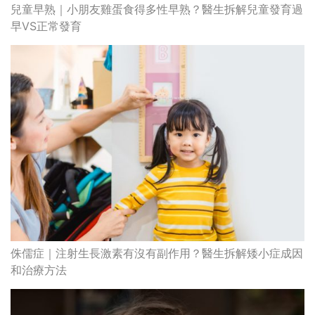
兒童早熟｜小朋友雞蛋食得多性早熟？醫生拆解兒童發育過
早VS正常發育
侏儒症｜注射生長激素有沒有副作用？醫生拆解矮小症成因
和治療方法