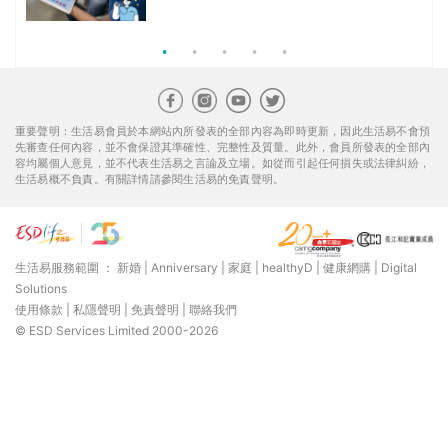
組合$550起
重要聲明：生活易會員於本網站內所發表的全部內容為即時更新，因此生活易不會預
先審查任何內容，並不會保證其準確性、完整性及質量。此外，會員所發表的全部內
容均屬個人意見，並不代表生活易之言論及立場。如從而引起任何損失或法律糾紛，
生活易概不負責。有關詳情請參閱生活易的免責聲明。
生活易服務範圍 ：
新婚
|
Anniversary
|
家庭
|
healthyD
|
健康網購
|
Digital
Solutions
使用條款
|
私隱聲明
|
免責聲明
|
聯絡我們
© ESD Services Limited 2000-2026