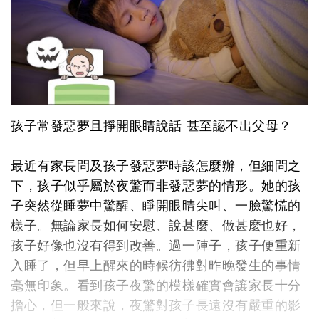
孩子常發惡夢且掙開眼睛說話 甚至認不出父母？
最近有家長問及孩子發惡夢時該怎麼辦，但細問之
下，孩子似乎屬於夜驚而非發惡夢的情形。她的孩
子突然從睡夢中驚醒、睜開眼睛尖叫、一臉驚慌的
樣子。無論家長如何安慰、說甚麼、做甚麼也好，
孩子好像也沒有得到改善。過一陣子，孩子便重新
入睡了，但早上醒來的時候彷彿對昨晚發生的事情
毫無印象。看到孩子夜驚的模樣確實會讓家長十分
擔心，但一般來說，夜驚對孩子長遠沒有嚴重的影