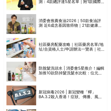
測：4款總評達5星名單｜附1款國際
魚油標準5星認證 針對2毒物測試 均
通過消委會標準
評
消委會推薦食油2026｜50款食油評
測 近6成含基因致癌物｜21款健康煮
食油總評達5星滿分名單(初榨橄欖油/
橄欖油/牛油果油/米糠油/芥花籽油/花
生油等)
社區藥房配藥攻略｜社區藥房名單/地
址/合資格人士/申請辦法一覽表｜社
禁
區藥房是甚麼？可以申請藥物資助計
劃？（持續更新）
防脫髮洗頭水 | 消委會5星推介！編輯
的
加推10款防掉髮洗髮水比較：位元
甲
堂、呂、PANTOGAR、純素有機、咖
啡因洗髮水
巾
新冠病毒2026 | 新冠變種「蟬」
BA.3.2殺入香港！症狀、傳播、風險
與預防方法一文睇