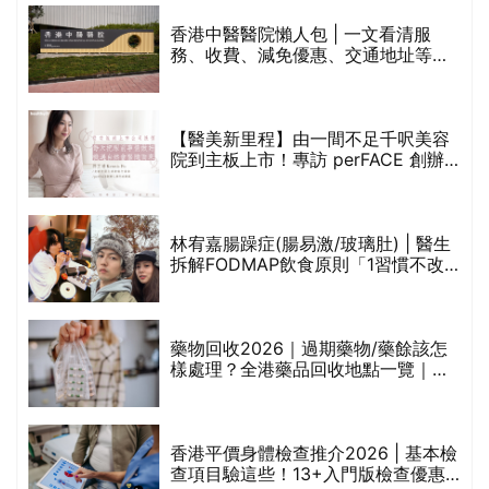
香港中醫醫院懶人包 | 一文看清服
務、收費、減免優惠、交通地址等
(附預約連結+更多中醫診所資訊)
【醫美新里程】由一間不足千呎美容
院到主板上市！專訪 perFACE 創辦
人符芷晴：逆巿擴張，以人為本構建
醫美版圖
林宥嘉腸躁症(腸易激/玻璃肚) | 醫生
的
拆解FODMAP飲食原則「1習慣不改
甲
變，服藥難根治」
折
藥物回收2026｜過期藥物/藥餘該怎
樣處理？全港藥品回收地點一覽｜屈
臣氏、萬寧、首衛、綠領行動等
香港平價身體檢查推介2026 | 基本檢
查項目驗這些！13+入門版檢查優惠