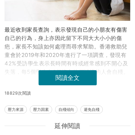
最近收到家長查詢，表示發現自己的小朋友有傷害
自己的行為，身上亦因此留下不同大大小小的傷
疤，家長不知該如何處理而尋求幫助。香港救助兒
童會於2019年和2020年進行了一項調查，發現有
42%受訪學生表示長時間有時或經常感到不開心及
失落，每5個學生有3個擔心他們認識的人會自殘。
閱讀全文
18829次閱讀
壓力來源
壓力因素
自殘傾向
避免自殘
延伸閱讀