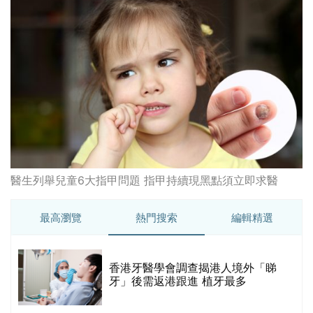
醫生列舉兒童6大指甲問題 指甲持續現黑點須立即求醫
最高瀏覽
熱門搜索
編輯精選
破
香港牙醫學會調查揭港人境外「睇
保
牙」後需返港跟進 植牙最多