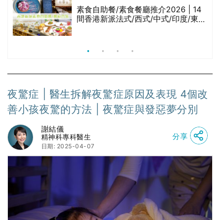
等
素食自助餐/素食餐廳推介2026 | 14
間香港新派法式/西式/中式/印度/東南
亞/港式/Fusion素食齋菜必試:樂園素
食、無肉食、素年(持續更新)
夜驚症 | 醫生拆解夜驚症原因及表現 4個改
善小孩夜驚的方法 | 夜驚症與發惡夢分別
謝結儀
分享
精神科專科醫生
日期: 2025-04-07