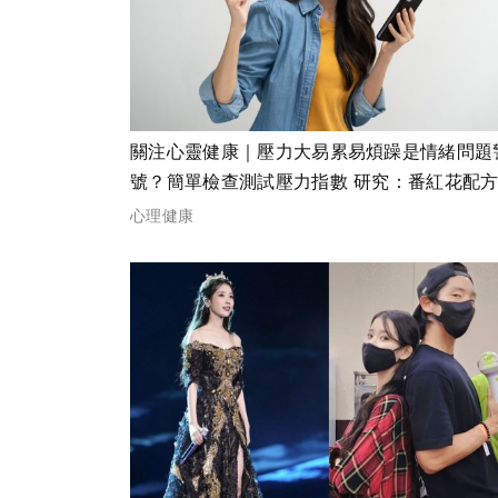
關注心靈健康｜壓力大易累易煩躁是情緒問題
號？簡單檢查測試壓力指數 研究：番紅花配
塑神經元降壓力緊張
心理健康