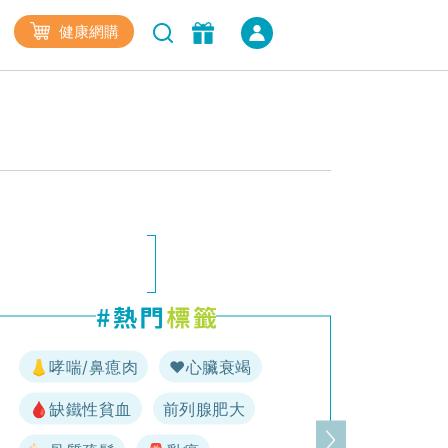
健康網購
👃哮喘/鼻瘜肉
♥️心臟衰竭
🩸缺鐵性貧血
前列腺肥大