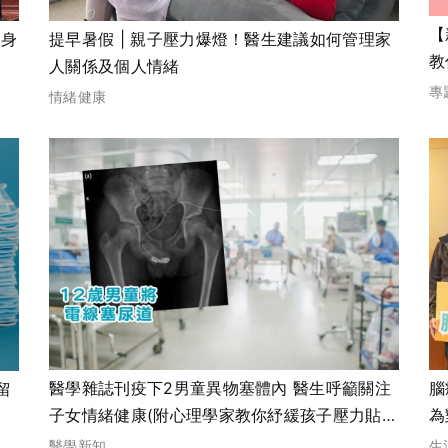
【
如身
提早暑假 | 親子壓力爆燈！醫生建議如何管理家
教
！
人關係及個人情緒
食
專
情緒健康
醫學雜誌刊疫下2男童異物塞體內 醫生呼籲關注
腦
留
子女情緒健康(附心理學家教你紓緩孩子壓力貼
為
士)
醫學新知
生