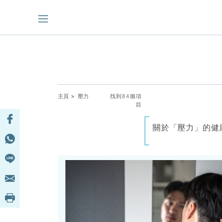
主頁
> 壓力
找到84個項
目
關於「壓力」的健