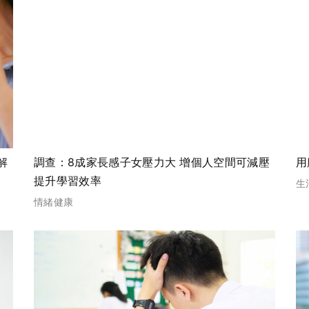
解
調查：8成家長感子女壓力大 增個人空間可減壓
用
提升學習效率
生
情緒健康