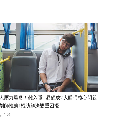
人壓力爆煲！難入睡+易醒成2大睡眠核心問題
劑師推薦1招助解決雙重困擾
活百科