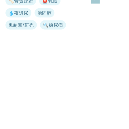
🦴骨質疏鬆
🚨乳癌
一頁
下一頁
💧夜遺尿
膽固醇
鬼剃頭/斑禿
🔍糖尿病