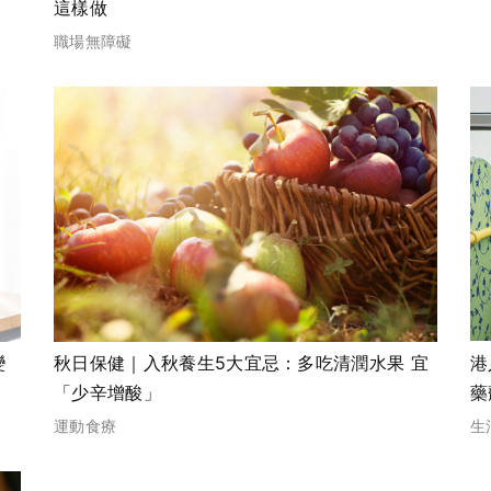
這樣做
職場無障礙
變
秋日保健｜入秋養生5大宜忌：多吃清潤水果 宜
港
「少辛增酸」
藥
運動食療
生