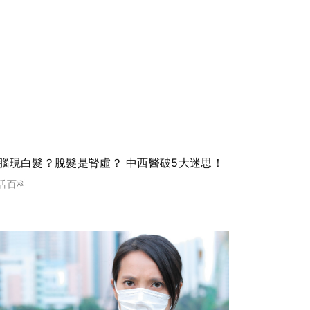
腦現白髮？脫髮是腎虛？ 中西醫破5大迷思！
活百科