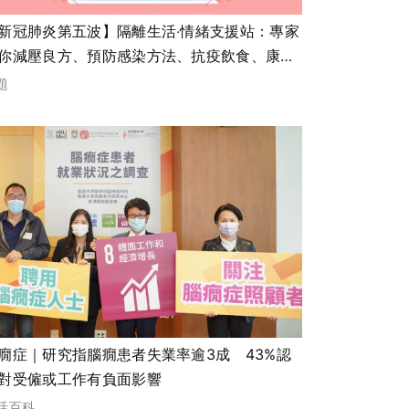
新冠肺炎第五波】隔離生活‧情緒支援站：專家
你減壓良方、預防感染方法、抗疫飲食、康復
療調理、衛生署實用資訊
題
癇症｜研究指腦癇患者失業率逾3成 43%認
對受僱或工作有負面影響
活百科