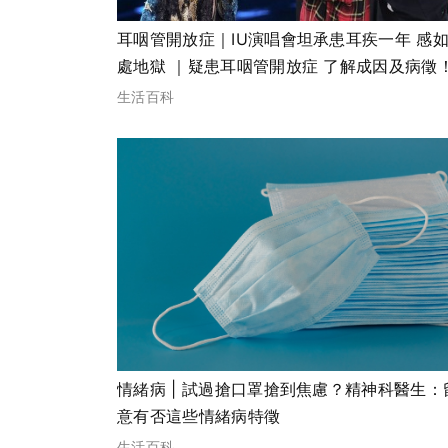
耳咽管開放症｜IU演唱會坦承患耳疾一年 感
處地獄 ｜疑患耳咽管開放症 了解成因及病徵
生活百科
情緒病 | 試過搶口罩搶到焦慮？精神科醫生：
意有否這些情緒病特徵
生活百科