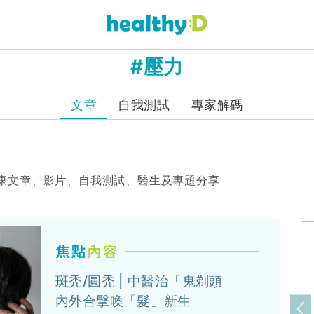
#壓力
文章
自我測試
專家解碼
康文章、影片、自我測試、醫生及專題分享
斑禿/圓禿 | 中醫治「鬼剃頭」
內外合擊喚「髮」新生