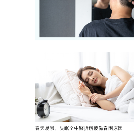
春天易累、失眠？中醫拆解疲倦春困原因