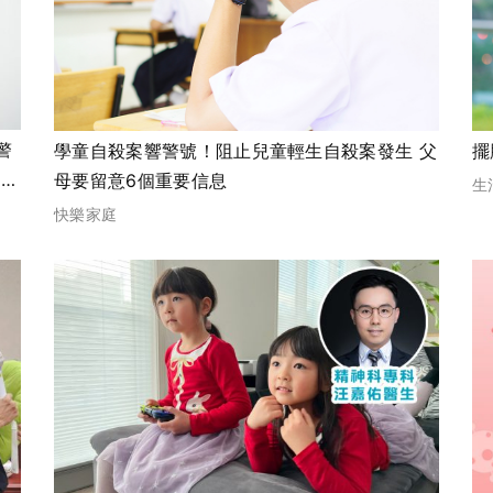
警
學童自殺案響警號！阻止兒童輕生自殺案發生 父
擺
方重
母要留意6個重要信息
生
快樂家庭