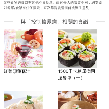
某些食物過敏或有其他不良反應。由於每人的體質不同，網友如
對餐單/食譜有任何懷疑，宜及早咨詢營養師或醫生意見。
與「控制糖尿病」相關的食譜
紅菜頭蓮藕汁
1500千卡糖尿病兩
週餐單（一）