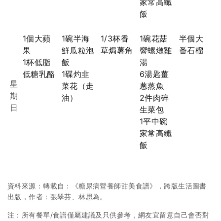
家常高纖
飯
1個大蘋
1碗半海
1/3杯香
1碗花菇
半個大
果
鮮瓜粒泡
草焗薯角
響螺燉雞
番石榴
1杯低脂
飯
湯
低糖乳酪
1碟灼韭
6湯匙薑
星
菜花（走
蔥蒸魚
期
油）
2件肉碎
日
生菜包
1平中碗
家常高纖
飯
資料來源：轉載自：《糖尿病營養師甜美食譜》，跨版生活圖書
出版，作者：張翠芬、林思為。
注：所有餐單/食譜僅屬建議及只供參考，網友宜留意自己會否對