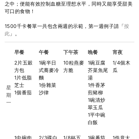
之中；便能有效控制血糖至理想水平，同時又能享受甜美
可口的食物！
1500千卡餐單一共包含兩週的示範，第一週例子請「
按
此
」。
早餐
午餐
下午茶
晚餐
宵夜
2片五穀
1碗半日
10粒燕麥
1碗豆腐
1/4個木
方包
式蕎麥冷
方脆
芥菜魚尾
瓜
1片低脂
麵
湯
芝士
1份雜菜
1件香茅
星
1個番茄
沙律
煎豬柳
期
1碗清炒
一
翠玉瓜
1平中碗
白飯
1中碗肉
2/3碟白
1/8杯五
1碗番茄
1件意大