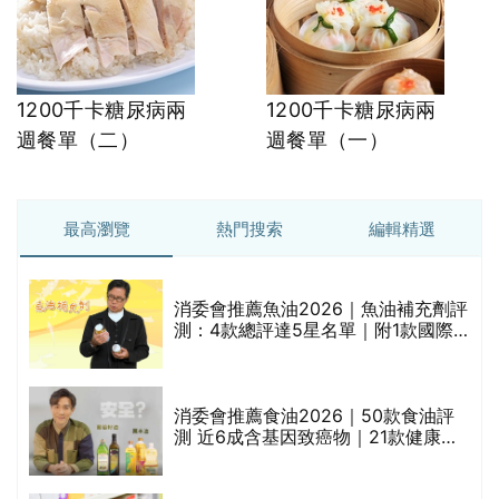
1200千卡糖尿病兩
1200千卡糖尿病兩
週餐單（二）
週餐單（一）
最高瀏覽
熱門搜索
編輯精選
消委會推薦魚油2026｜魚油補充劑評
測：4款總評達5星名單｜附1款國際
魚油標準5星認證 針對2毒物測試 均
通過消委會標準
評
消委會推薦食油2026｜50款食油評
測 近6成含基因致癌物｜21款健康煮
食油總評達5星滿分名單(初榨橄欖油/
橄欖油/牛油果油/米糠油/芥花籽油/花