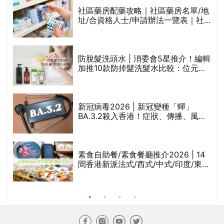
生油等)
社區藥房配藥攻略｜社區藥房名單/地
址/合資格人士/申請辦法一覽表｜社
禁
區藥房是甚麼？可以申請藥物資助計
劃？（持續更新）
防脫髮洗頭水 | 消委會5星推介！編輯
的
加推10款防掉髮洗髮水比較：位元
甲
堂、呂、PANTOGAR、純素有機、咖
啡因洗髮水
巾
新冠病毒2026 | 新冠變種「蟬」
BA.3.2殺入香港！症狀、傳播、風險
與預防方法一文睇
等
素食自助餐/素食餐廳推介2026 | 14
間香港新派法式/西式/中式/印度/東南
亞/港式/Fusion素食齋菜必試:樂園素
食、無肉食、素年(持續更新)