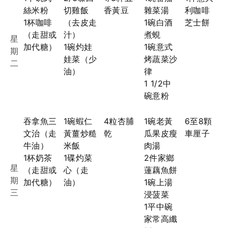
絲米粉
切雞飯
香黃豆
雜菜湯
利咖啡
1杯咖啡
（去皮走
1碗白酒
芝士餅
（走甜或
汁）
煮蜆
星
加代糖）
1碗灼娃
1碗意式
期
娃菜（少
烤蔬菜沙
二
油）
律
1 1/2中
碗意粉
吞拿魚三
1碗蝦仁
4粒杏脯
1碗老黃
6至8顆
文治（走
黃薑炒糙
乾
瓜果皮瘦
車厘子
牛油）
米飯
肉湯
1杯奶茶
1碟灼菜
2件家鄉
星
（走甜或
心（走
蓮藕魚餅
期
加代糖）
油）
1碗上湯
三
浸菠菜
1平中碗
家常高纖