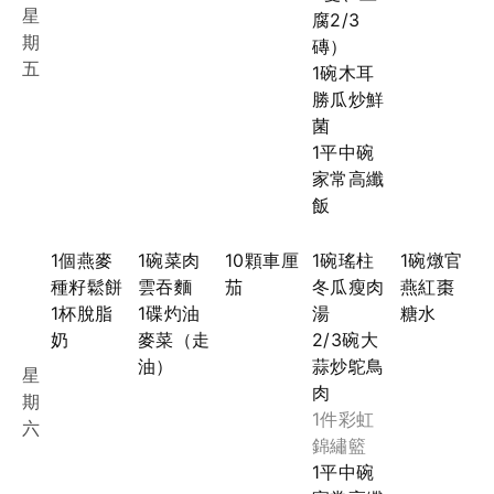
星
腐2/3
期
磚）
五
1碗木耳
勝瓜炒鮮
菌
1平中碗
家常高纖
飯
1個燕麥
1碗菜肉
10顆車厘
1碗瑤柱
1碗燉官
種籽鬆餅
雲吞麵
茄
冬瓜瘦肉
燕紅棗
1杯脫脂
1碟灼油
湯
糖水
奶
麥菜（走
2/3碗大
油）
蒜炒鴕鳥
星
肉
期
1件彩虹
六
錦繡籃
1平中碗