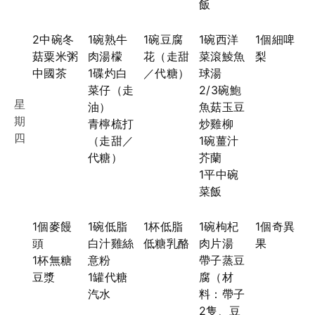
飯
2中碗冬
1碗熟牛
1碗豆腐
1碗西洋
1個細啤
菇粟米粥
肉湯檬
花（走甜
菜滾鯪魚
梨
中國茶
1碟灼白
／代糖）
球湯
菜仔（走
2/3碗鮑
星
油）
魚菇玉豆
期
青檸梳打
炒雞柳
四
（走甜／
1碗薑汁
代糖）
芥蘭
1平中碗
菜飯
1個麥饅
1碗低脂
1杯低脂
1碗枸杞
1個奇異
頭
白汁雞絲
低糖乳酪
肉片湯
果
1杯無糖
意粉
帶子蒸豆
豆漿
1罐代糖
腐（材
汽水
料：帶子
2隻、豆