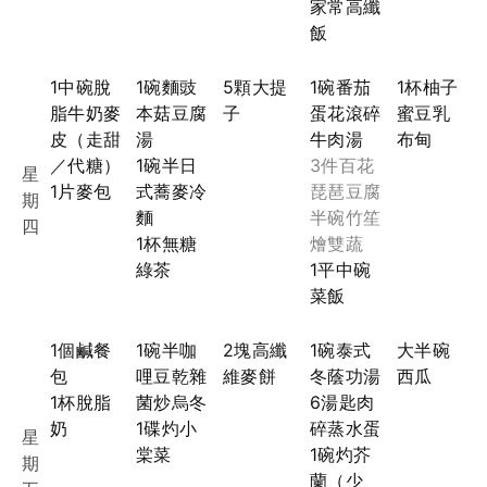
家常高纖
飯
1中碗脫
1碗麵豉
5顆大提
1碗番茄
1杯柚子
脂牛奶麥
本菇豆腐
子
蛋花滾碎
蜜豆乳
皮（走甜
湯
牛肉湯
布甸
／代糖）
1碗半日
3件百花
星
1片麥包
式蕎麥冷
琵琶豆腐
期
麵
半碗竹笙
四
1杯無糖
燴雙蔬
綠茶
1平中碗
菜飯
1個鹹餐
1碗半咖
2塊高纖
1碗泰式
大半碗
包
哩豆乾雜
維麥餅
冬蔭功湯
西瓜
1杯脫脂
菌炒烏冬
6湯匙肉
奶
1碟灼小
碎蒸水蛋
星
棠菜
1碗灼芥
期
蘭（少