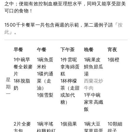
之中；便能有效控制血糖至理想水平，同時又能享受甜美
可口的食物！
1500千卡餐單一共包含兩週的示範，第二週例子請「
按
此
」。
早餐
午餐
下午茶
晚餐
宵夜
1中碗早
1碗魚蛋
1件雲呢
1碗果皮
1個橙
餐全穀麥
米粉
拿海綿蛋
鱆魚節瓜
片
1碟灼通
糕
湯
星
1杯脫脂
菜（走
1杯檸檬
西蘭花炒
期
奶
油）
茶（走甜
牛肉
一
1個雪梨
或加代
1平中碗
糖）
家常高纖
飯
2片全麥
1碗半瑤
1個蘋果
1碗大豆
10顆細
方包
柱雞粒紅
芽草菇蛋
提子