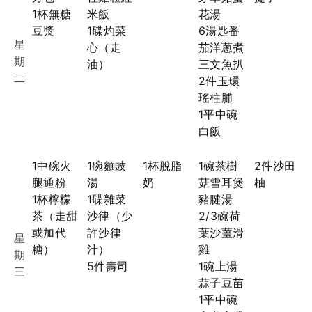
1杯無糖
米飯
花湯
豆漿
1碟灼菜
6湯匙番
星
心（走
茄洋蔥煮
期
油）
三文魚扒
二
2件玉環
瑤柱脯
1平中碗
白飯
1中碗火
1碗麵豉
1杯脫脂
1碗茶樹
2件沙田
腿通粉
湯
奶
菇雪耳煲
柚
1杯檸檬
1碟雜菜
豬腱湯
茶（走甜
沙律（少
2/3碗荷
或加代
許沙律
葉沙薑滑
星
糖）
汁）
雞
期
5件壽司
1碗上湯
三
蒜子豆苗
1平中碗