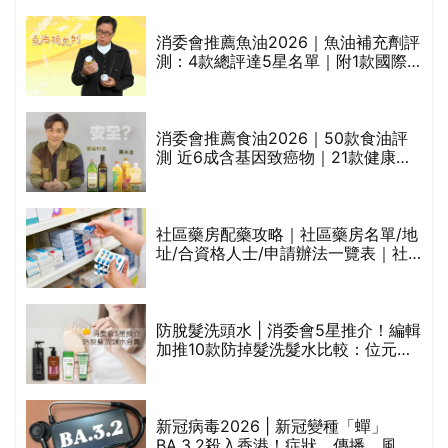
消委會推薦魚油2026｜魚油補充劑評
的
測：4款總評達5星名單｜附1款國際
甲
魚油標準5星認證 針對2毒物測試 均
通過消委會標準
消委會推薦食油2026｜50款食油評
測 近6成含基因致癌物｜21款健康煮
禁
食油總評達5星滿分名單(初榨橄欖油/
橄欖油/牛油果油/米糠油/芥花籽油/花
生油等)
社區藥房配藥攻略｜社區藥房名單/地
址/合資格人士/申請辦法一覽表｜社
區藥房是甚麼？可以申請藥物資助計
劃？（持續更新）
腩
防脫髮洗頭水 | 消委會5星推介！編輯
加推10款防掉髮洗髮水比較：位元
堂、呂、PANTOGAR、純素有機、咖
啡因洗髮水
｜
新冠病毒2026 | 新冠變種「蟬」
BA.3.2殺入香港！症狀、傳播、風險