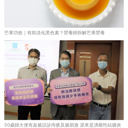
芒果功效｜有助淡化黑色素？營養師拆解芒果營養
50歲婦大便有血被誤診痔瘡及腸易激 原來是潰瘍性結腸炎