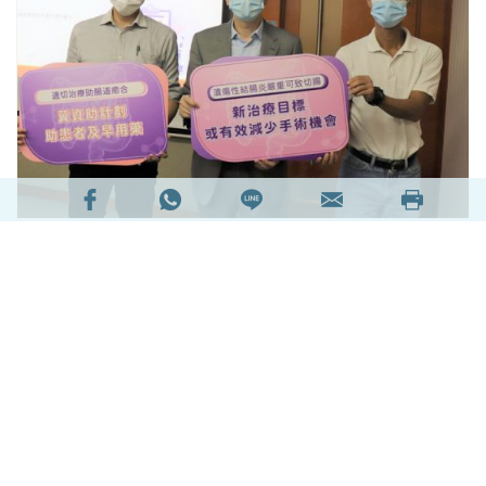
現年57歲的陳女士（化名）從事文職工作，在
2014年發現大便有血，照腸後發現腸的周邊有少許
發炎，後來發展至內急，但都「屙唔出」，先後被
誤診為痔瘡及腸易激，幾經轉折終被確診為潰痬性
結腸炎（UC），最初感到晴天霹靂，既無奈又無
助，更怕增加了家人的負擔。
閱讀全文
39461次閱讀