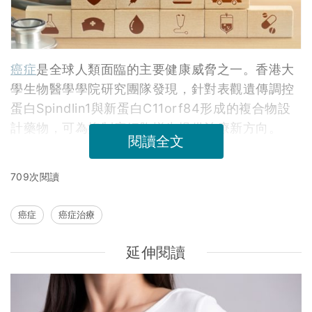
癌症
是全球人類面臨的主要健康威脅之一。香港大
學生物醫學學院研究團隊發現，針對表觀遺傳調控
蛋白Spindlin1與新蛋白C11orf84形成的複合物設
計藥物，可為抑制癌細胞增生提供治療新方向。
閱讀全文
709次閱讀
癌症
癌症治療
延伸閱讀