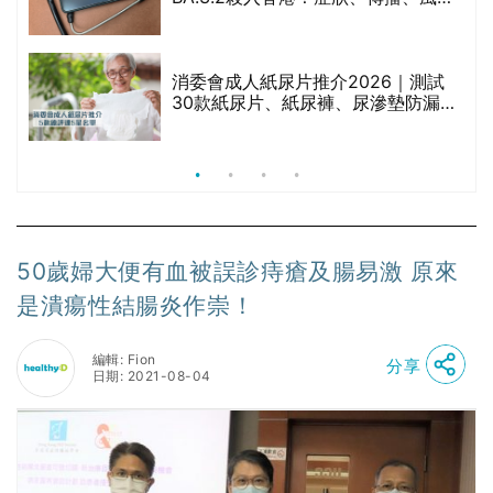
療
與預防方法一文睇
消委會成人紙尿片推介2026｜測試
30款紙尿片、紙尿褲、尿滲墊防漏表
現/回滲/化學物質檢測等｜5款總評達
5星名單
50歲婦大便有血被誤診痔瘡及腸易激 原來
是潰瘍性結腸炎作崇！
編輯: Fion
分享
日期: 2021-08-04