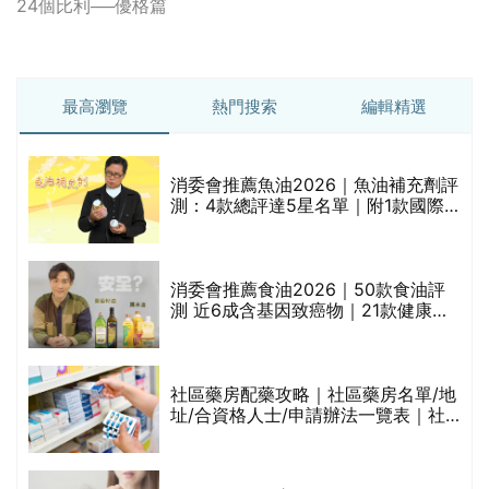
24個比利──優格篇
最高瀏覽
熱門搜索
編輯精選
消委會推薦魚油2026｜魚油補充劑評
的
測：4款總評達5星名單｜附1款國際
甲
魚油標準5星認證 針對2毒物測試 均
通過消委會標準
消委會推薦食油2026｜50款食油評
測 近6成含基因致癌物｜21款健康煮
禁
食油總評達5星滿分名單(初榨橄欖油/
橄欖油/牛油果油/米糠油/芥花籽油/花
生油等)
社區藥房配藥攻略｜社區藥房名單/地
址/合資格人士/申請辦法一覽表｜社
區藥房是甚麼？可以申請藥物資助計
劃？（持續更新）