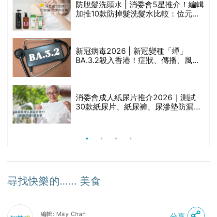
腩
防脫髮洗頭水 | 消委會5星推介！編輯
加推10款防掉髮洗髮水比較：位元
堂、呂、PANTOGAR、純素有機、咖
啡因洗髮水
｜
新冠病毒2026 | 新冠變種「蟬」
BA.3.2殺入香港！症狀、傳播、風險
療
與預防方法一文睇
消委會成人紙尿片推介2026｜測試
30款紙尿片、紙尿褲、尿滲墊防漏表
現/回滲/化學物質檢測等｜5款總評達
5星名單
尋找快樂的…… 美食
編輯: May Chan
分享