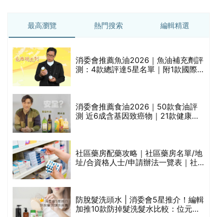
最高瀏覽
熱門搜索
編輯精選
消委會推薦魚油2026｜魚油補充劑評
測：4款總評達5星名單｜附1款國際
魚油標準5星認證 針對2毒物測試 均
通過消委會標準
消委會推薦食油2026｜50款食油評
的
測 近6成含基因致癌物｜21款健康煮
甲
食油總評達5星滿分名單(初榨橄欖油/
橄欖油/牛油果油/米糠油/芥花籽油/花
生油等)
社區藥房配藥攻略｜社區藥房名單/地
址/合資格人士/申請辦法一覽表｜社
禁
區藥房是甚麼？可以申請藥物資助計
劃？（持續更新）
評
防脫髮洗頭水 | 消委會5星推介！編輯
加推10款防掉髮洗髮水比較：位元