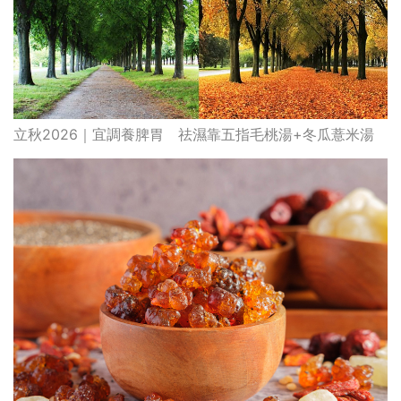
立秋2026｜宜調養脾胃 祛濕靠五指毛桃湯+冬瓜薏米湯