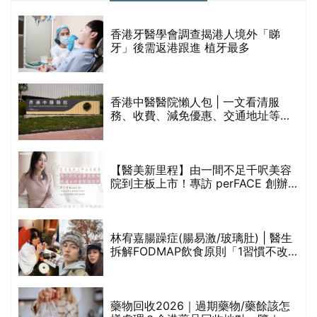
破
香港牙醫學會調查揭港人境外「睇
保
牙」後需返港跟進 植牙最多
香港中醫醫院懶人包 | 一文看清服
務、收費、減免優惠、交通地址等
(附預約連結+更多中醫診所資訊)
【醫美新里程】由一間不足千呎美容
院到主板上市！專訪 perFACE 創辦
人符芷晴：逆巿擴張，以人為本構建
醫美版圖
林宥嘉腸躁症(腸易激/玻璃肚) | 醫生
的
拆解FODMAP飲食原則「1習慣不改
甲
變，服藥難根治」
折
藥物回收2026｜過期藥物/藥餘該怎