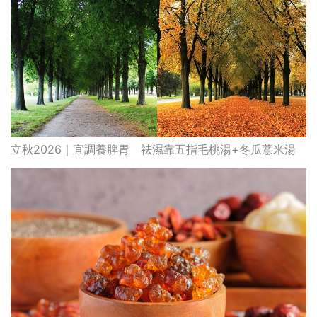
立秋2026｜宜調養脾胃 祛濕靠五指毛桃湯+冬瓜薏米湯