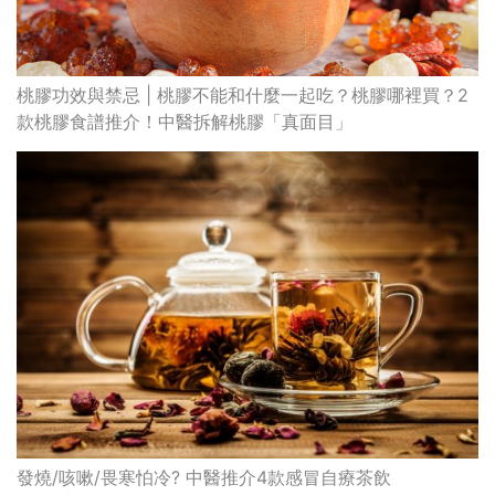
桃膠功效與禁忌 | 桃膠不能和什麼一起吃？桃膠哪裡買？2
款桃膠食譜推介！中醫拆解桃膠「真面目」
發燒/咳嗽/畏寒怕冷? 中醫推介4款感冒自療茶飲