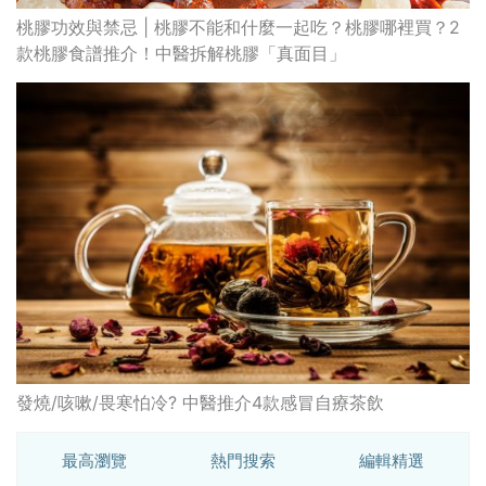
桃膠功效與禁忌 | 桃膠不能和什麼一起吃？桃膠哪裡買？2
款桃膠食譜推介！中醫拆解桃膠「真面目」
發燒/咳嗽/畏寒怕冷? 中醫推介4款感冒自療茶飲
最高瀏覽
熱門搜索
編輯精選