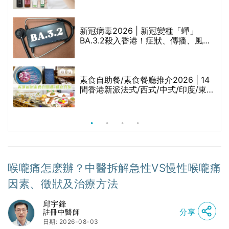
堂、呂、PANTOGAR、純素有機、咖
啡因洗髮水
新冠病毒2026 | 新冠變種「蟬」
BA.3.2殺入香港！症狀、傳播、風險
與預防方法一文睇
腩
素食自助餐/素食餐廳推介2026 | 14
間香港新派法式/西式/中式/印度/東南
亞/港式/Fusion素食齋菜必試:樂園素
食、無肉食、素年(持續更新)
喉嚨痛怎麽辦？中醫拆解急性VS慢性喉嚨痛
因素、徵狀及治療方法
邱宇鋒
分享
註冊中醫師
日期: 2026-08-03