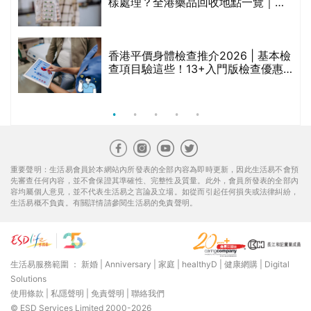
樣處理？全港藥品回收地點一覽｜屈
臣氏、萬寧、首衛、綠領行動等
香港平價身體檢查推介2026 | 基本檢
查項目驗這些！13+入門版檢查優惠
組合$550起
重要聲明：生活易會員於本網站內所發表的全部內容為即時更新，因此生活易不會預
先審查任何內容，並不會保證其準確性、完整性及質量。此外，會員所發表的全部內
容均屬個人意見，並不代表生活易之言論及立場。如從而引起任何損失或法律糾紛，
生活易概不負責。有關詳情請參閱生活易的免責聲明。
生活易服務範圍 ：
新婚
|
Anniversary
|
家庭
|
healthyD
|
健康網購
|
Digital
Solutions
使用條款
|
私隱聲明
|
免責聲明
|
聯絡我們
© ESD Services Limited 2000-2026