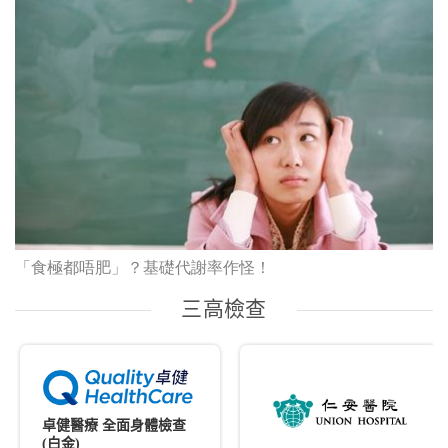
「食極都唔肥」？基礎代謝率作怪！