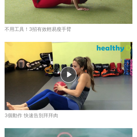
不用工具！3招有效輕易瘦手臂
3個動作 快速告別拜拜肉