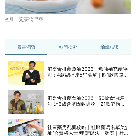
空肚一定要食早餐
最高瀏覽
熱門搜索
編輯精選
總
消委會推薦魚油2026｜魚油補充劑評
測：4款總評達5星名單｜附1款國際
魚油標準5星認證 針對2毒物測試 均
通過消委會標準
巾
消委會推薦食油2026｜50款食油評
測 近6成含基因致癌物｜21款健康煮
食油總評達5星滿分名單(初榨橄欖油/
橄欖油/牛油果油/米糠油/芥花籽油/花
生油等)
社區藥房配藥攻略｜社區藥房名單/地
址/合資格人士/申請辦法一覽表｜社