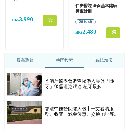
最高瀏覽
熱門搜索
編輯精選
破
香港牙醫學會調查揭港人境外「睇
保
牙」後需返港跟進 植牙最多
香港中醫醫院懶人包 | 一文看清服
務、收費、減免優惠、交通地址等
(附預約連結+更多中醫診所資訊)