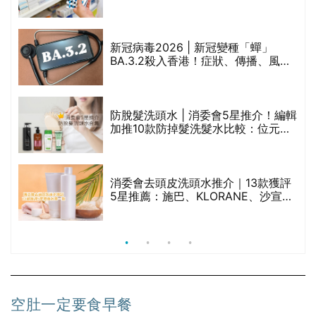
禁
區藥房是甚麼？可以申請藥物資助計
劃？（持續更新）
新冠病毒2026 | 新冠變種「蟬」
的
BA.3.2殺入香港！症狀、傳播、風險
甲
與預防方法一文睇
防脫髮洗頭水 | 消委會5星推介！編輯
加推10款防掉髮洗髮水比較：位元
堂、呂、PANTOGAR、純素有機、咖
啡因洗髮水
消委會去頭皮洗頭水推介｜13款獲評
5星推薦：施巴、KLORANE、沙宣、
呂、LUX等上榜｜4款含歐盟禁用成分
吡硫鎓鋅！
空肚一定要食早餐