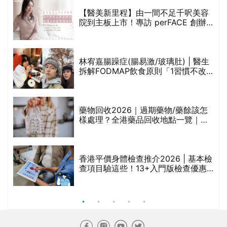
【醫美新里程】由一間不足千呎美容
院到主板上市！專訪 perFACE 創辦
人符芷晴：逆巿擴張，以人為本構建
醫美版圖
林宥嘉腸躁症(腸易激/玻璃肚) | 醫生
的
拆解FODMAP飲食原則「1習慣不改
甲
變，服藥難根治」
折
藥物回收2026｜過期藥物/藥餘該怎
樣處理？全港藥品回收地點一覽｜屈
臣氏、萬寧、首衛、綠領行動等
香港平價身體檢查推介2026 | 基本檢
查項目驗這些！13+入門版檢查優惠
組合$550起