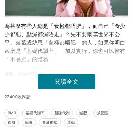
為甚麼有些人總是「食極都唔肥」，而自己「食少
少都肥、點減都減唔走」？先不要慨嘆世界不公
平、羨慕或妒忌「食極都唔肥」的人，如果你明白
甚麼是「基礎代謝率」，加以實行，你也可以擁有
「不易肥」的體格！
撰文：
米施洛營養護康中心
閱讀全文
22499次閱讀
BMR
基礎代謝率
新陳代謝
減肥
減肥區
瘦身
節食
血液循環
運動