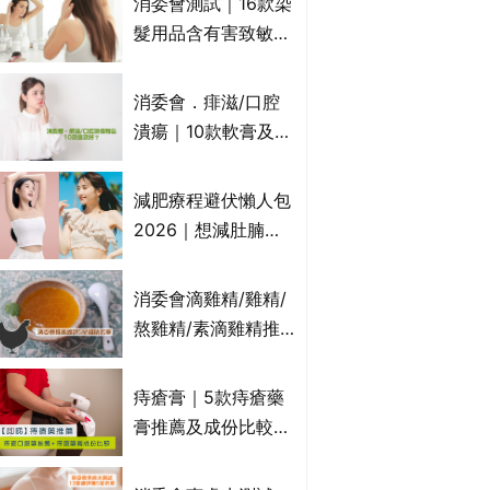
消委會測試｜16款染
萬寧、首衛、綠領行
髮用品含有害致敏物
動等
9款獲5星滿分推
介!50惠、Return回
消委會．痱滋/口腔
本、Furnte、Rerise
潰瘍｜10款軟膏及啫
喱凝膠邊款好？哪款
屬處方藥物？有哪些
減肥療程避伏懶人包
受關注成分？｜必知
2026｜想減肚腩但
3大選購留意事項
怕中伏？ALYSSA
VS不良黑店5大手法
消委會滴雞精/雞精/
對比｜SLIMTONE減
熬雞精/素滴雞精推
肥療程效果如何？
薦｜比較15款雞精 1
款含致癌物 9款總評
痔瘡膏｜5款痔瘡藥
達5星滿分名單 屈臣
膏推薦及成份比較
氏、老協珍、余仁
+痔瘡口服藥推薦！
生、樂道有上榜！
有效紓緩痔瘡疼痛痕