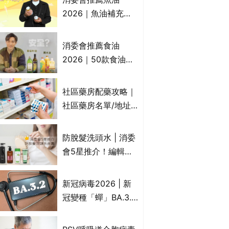
2026｜魚油補充劑
評測：4款總評達5星
名單｜附1款國際魚
消委會推薦食油
油標準5星認證 針對
2026｜50款食油評
2毒物測試 均通過
測 近6成含基因致癌
消委會標準
物｜21款健康煮食油
社區藥房配藥攻略｜
總評達5星滿分名單
社區藥房名單/地址/
(初榨橄欖油/橄欖油/
合資格人士/申請辦
牛油果油/米糠油/芥
法一覽表｜社區藥房
防脫髮洗頭水 | 消委
花籽油/花生油等)
是甚麼？可以申請藥
會5星推介！編輯加
物資助計劃？（持續
推10款防掉髮洗髮水
更新）
比較：位元堂、呂、
新冠病毒2026 | 新
PANTOGAR、純素
冠變種「蟬」BA.3.2
有機、咖啡因洗髮水
殺入香港！症狀、傳
播、風險與預防方法