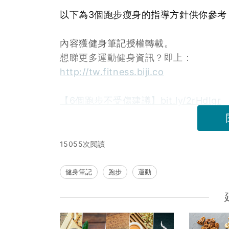
以下為3個跑步瘦身的指導方針供你參考
內容獲健身筆記授權轉載。
想睇更多運動健身資訊？即上：
http://tw.fitness.biji.co
【6個跑步不受傷建議】bit.ly/2rHdIgr
15055次閱讀
健身筆記
跑步
運動