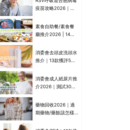
RSV呼吸道合胞病毒
一文睇
疫苗攻略2026｜
RSV針哪裡打？誰是
高危？RSV疫苗價錢
素食自助餐/素食餐
比較、打針後反應處
廳推介2026 | 14間
理/長者醫療券資助
香港新派法式/西式/
中式/印度/東南亞/港
消委會去頭皮洗頭水
式/Fusion素食齋菜
推介｜13款獲評5星
必試:樂園素食、無肉
推薦：施巴、
食、素年(持續更新)
KLORANE、沙宣、
消委會成人紙尿片推
呂、LUX等上榜｜4
介2026｜測試30款
款含歐盟禁用成分吡
紙尿片、紙尿褲、尿
硫鎓鋅！
滲墊防漏表現/回滲/
藥物回收2026｜過
化學物質檢測等｜5
期藥物/藥餘該怎樣
款總評達5星名單
處理？全港藥品回收
地點一覽｜屈臣氏、