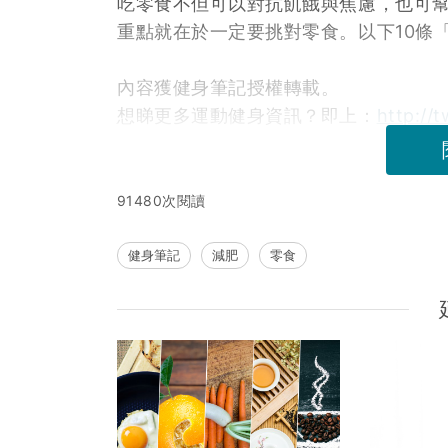
吃零食不但可以對抗飢餓與焦慮，也可
重點就在於一定要挑對零食。以下10條
內容獲健身筆記授權轉載。
想睇更多運動健身資訊？即上：
http://t
91480次閱讀
健身筆記
減肥
零食