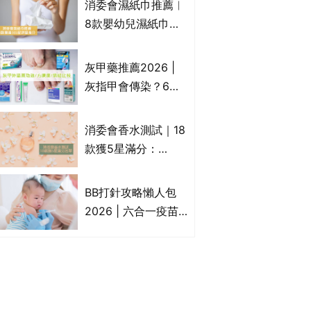
消委會濕紙巾推薦︱
疹皮膚適用！紓緩防
8款嬰幼兒濕紙巾獲
敏潤膚cream推介
滿分5星評級推介：
(附外用類固醇成份
屈臣氏watsons、強
灰甲藥推薦2026 |
一覽)
生Johnson's等｜測
灰指甲會傳染？6款
試揭1款樣本細菌含
治療灰指甲外塗藥
量超標近500倍
膏/抗甲癬油劑的功
消委會香水測試｜18
效/價格比較：羅霉
款獲5星滿分：
樂(樂指利)/恢甲清/
GIORGIO
愛甲妥
ARMANI、Marks &
BB打針攻略懶人包
Spencer、CHANEL
2026 | 六合一疫苗
等｜2款含歐盟禁用
哪裡打？BB打針時間
物質 或干擾內分泌
表/母嬰健康院嬰兒
打針/私家自費接種
嬰幼兒疫苗價錢比
較、BB打針後反應處