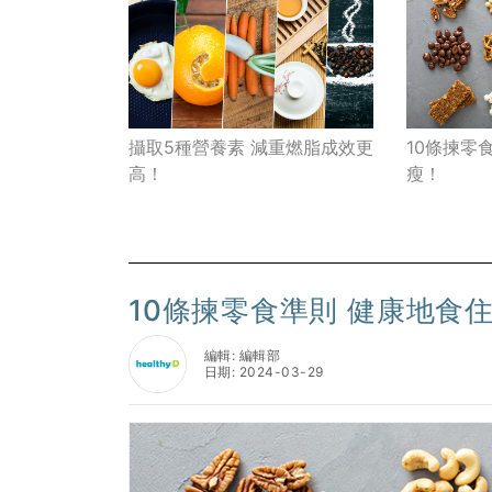
攝取5種營養素 減重燃脂成效更
10條揀零
高！
瘦！
10條揀零食準則 健康地食
編輯: 編輯部
日期: 2024-03-29