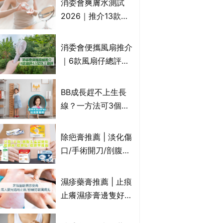
消委會爽膚水測試
癢｜附痔瘡成因及病
2026｜推介13款總
徵
評獲5星：
Cetaphil、The
消委會便攜風扇推介
Ordinary、
｜6款風扇仔總評達
CAUDALIE等｜9款
4.5星名單：無印良
爽膚水檢出致敏香料
品 MUJI、
BB成長趕不上生長
Francfranc、
線？一方法可3個月
BRUNO等
高3cm*？營養師：
懂得把握1歲起「長
除疤膏推薦 | 淡化傷
高黃金期」
口/手術開刀/剖腹生
產疤痕 5款好用除疤
藥膏/除疤筆/除疤貼
濕疹藥膏推薦 | 止痕
比較（消委會教揀選
止癢濕疹膏邊隻好？
貼士+醫生拆解去疤
10款無類固醇濕疹藥
原理）
膏/濕疹膏 嬰兒BB濕