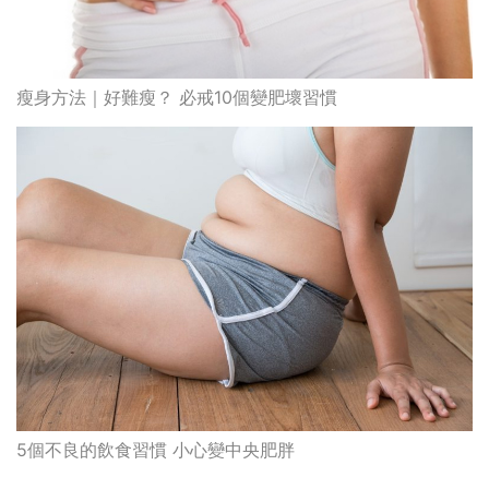
瘦身方法｜好難瘦？ 必戒10個變肥壞習慣
5個不良的飲食習慣 小心變中央肥胖