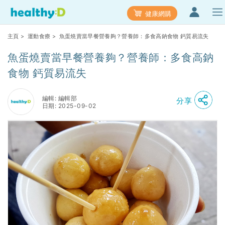
健康網購
主頁
>
運動食療
> 魚蛋燒賣當早餐營養夠？營養師：多食高鈉食物 鈣質易流失
魚蛋燒賣當早餐營養夠？營養師：多食高鈉
食物 鈣質易流失
編輯: 編輯部
分享
日期: 2025-09-02