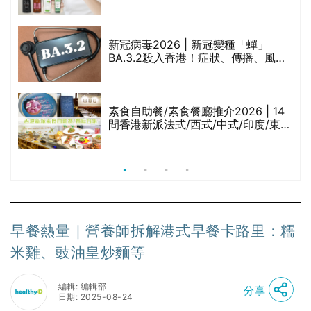
堂、呂、PANTOGAR、純素有機、咖
啡因洗髮水
新冠病毒2026 | 新冠變種「蟬」
BA.3.2殺入香港！症狀、傳播、風險
與預防方法一文睇
腩
素食自助餐/素食餐廳推介2026 | 14
間香港新派法式/西式/中式/印度/東南
亞/港式/Fusion素食齋菜必試:樂園素
食、無肉食、素年(持續更新)
早餐熱量｜營養師拆解港式早餐卡路里：糯
米雞、豉油皇炒麵等
編輯: 編輯部
分享
日期: 2025-08-24