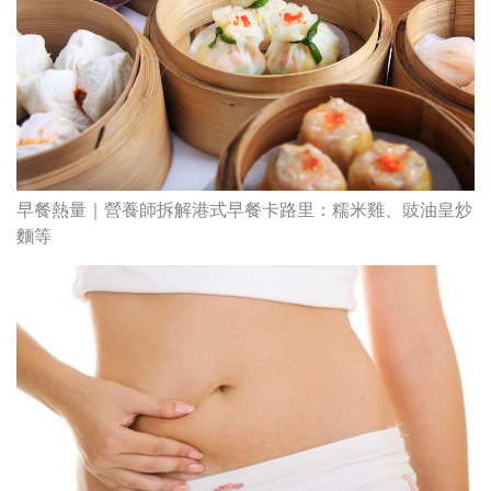
早餐熱量｜營養師拆解港式早餐卡路里：糯米雞、豉油皇炒
麵等