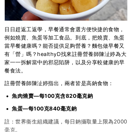
日日趕返工返學，早餐通常會選方便快捷的食物，
例如燒賣、魚蛋等加工食品。到底，把燒賣、魚蛋
當早餐健康嗎？能否提供足夠營養？麵包做早餐又
有「營」嗎？healthyD找來註冊營養師陳沚婷為大
家一一拆解當中的邪惡陷阱，以及分享較健康的早
餐食法。
註冊營養師陳沚婷指出，兩者皆是高鈉食物：
魚肉燒賣—每100克含820毫克鈉
魚蛋—每100克840毫克鈉
註：世界衞生組織建議，每日鈉攝取量上限為2000
毫克。