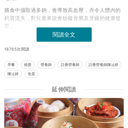
膳食中攝取過多鈉，會導致高血壓，亦令人體內的
鈣質流失，對兒童來說會妨礙骨骼及牙齒的健康發
育。
閱讀全文
18765次閱讀
早餐
燒賣
營養師
註冊營養師
註冊營養師陳沚婷
陳沚婷
魚蛋
延伸閱讀