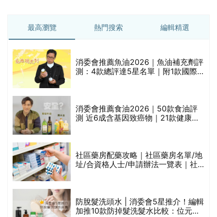
最高瀏覽
熱門搜索
編輯精選
消委會推薦魚油2026｜魚油補充劑評
測：4款總評達5星名單｜附1款國際
魚油標準5星認證 針對2毒物測試 均
通過消委會標準
消委會推薦食油2026｜50款食油評
的
測 近6成含基因致癌物｜21款健康煮
甲
食油總評達5星滿分名單(初榨橄欖油/
橄欖油/牛油果油/米糠油/芥花籽油/花
生油等)
社區藥房配藥攻略｜社區藥房名單/地
址/合資格人士/申請辦法一覽表｜社
禁
區藥房是甚麼？可以申請藥物資助計
劃？（持續更新）
評
防脫髮洗頭水 | 消委會5星推介！編輯
加推10款防掉髮洗髮水比較：位元