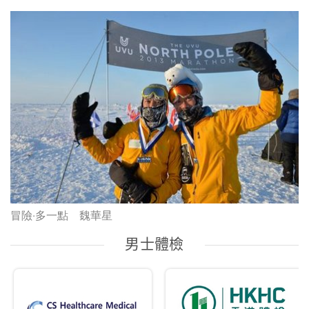
冒險‧多一點 魏華星