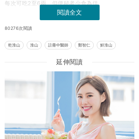
每次可吃2至6兩，但便秘者少食為佳。
閱讀全文
80276次閱讀
乾淮山
淮山
註冊中醫師
鄭智仁
鮮淮山
延伸閱讀