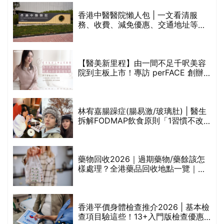
香港中醫醫院懶人包 | 一文看清服
務、收費、減免優惠、交通地址等
(附預約連結+更多中醫診所資訊)
【醫美新里程】由一間不足千呎美容
院到主板上市！專訪 perFACE 創辦
人符芷晴：逆巿擴張，以人為本構建
醫美版圖
林宥嘉腸躁症(腸易激/玻璃肚) | 醫生
的
拆解FODMAP飲食原則「1習慣不改
甲
變，服藥難根治」
折
藥物回收2026｜過期藥物/藥餘該怎
樣處理？全港藥品回收地點一覽｜屈
臣氏、萬寧、首衛、綠領行動等
香港平價身體檢查推介2026 | 基本檢
查項目驗這些！13+入門版檢查優惠