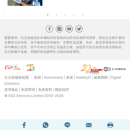
組合$550起
重要聲明：生活易會員於本網站內所發表的全部內容為即時更新，因此生活易不會預
先審查任何內容，並不會保證其準確性、完整性及質量。此外，會員所發表的全部內
容均屬個人意見，並不代表生活易之言論及立場。如從而引起任何損失或法律糾紛，
生活易概不負責。有關詳情請參閱生活易的免責聲明。
生活易服務範圍 ：
新婚
|
Anniversary
|
家庭
|
healthyD
|
健康網購
|
Digital
Solutions
使用條款
|
私隱聲明
|
免責聲明
|
聯絡我們
© ESD Services Limited 2000-2026