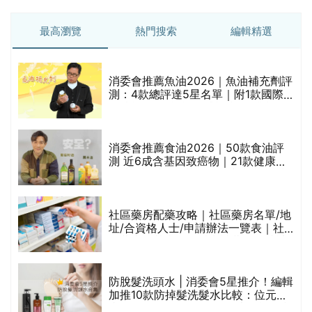
最高瀏覽
熱門搜索
編輯精選
消委會推薦魚油2026｜魚油補充劑評
測：4款總評達5星名單｜附1款國際
魚油標準5星認證 針對2毒物測試 均
通過消委會標準
評
消委會推薦食油2026｜50款食油評
測 近6成含基因致癌物｜21款健康煮
食油總評達5星滿分名單(初榨橄欖油/
橄欖油/牛油果油/米糠油/芥花籽油/花
生油等)
社區藥房配藥攻略｜社區藥房名單/地
址/合資格人士/申請辦法一覽表｜社
禁
區藥房是甚麼？可以申請藥物資助計
劃？（持續更新）
防脫髮洗頭水 | 消委會5星推介！編輯
的
加推10款防掉髮洗髮水比較：位元
甲
堂、呂、PANTOGAR、純素有機、咖