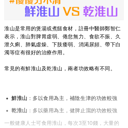
淮山是常用的煲湯或煮餸食材，註冊中醫師鄭智仁
表示，淮山對脾胃虛弱、倦怠無力、食欲不振、久
泄久痢、肺氣虛燥、下肢痿弱、消渴尿頻、帶下白
濁等症有很好的治療作用。
常見的有鮮淮山及乾淮山，兩者功效略有不同。
鮮淮山
：多以食用為主，補陰生津的功效較強
乾淮山
：多以藥用為主，健脾止瀉的功效較強
一般健康人士可食用淮山，每次3至10錢，大量的