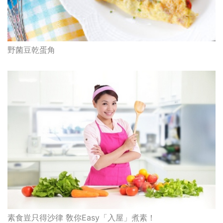
野菌豆乾蛋角
素食豈只得沙律 敎你Easy「入屋」煮素！