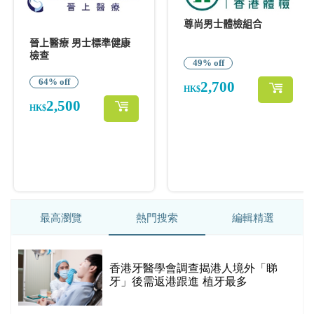
最高瀏覽
熱門搜索
編輯精選
破
香港牙醫學會調查揭港人境外「睇
保
牙」後需返港跟進 植牙最多