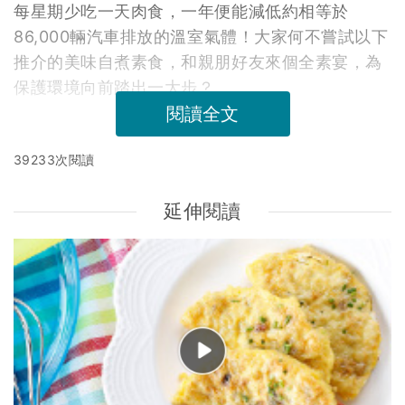
每星期少吃一天肉食，一年便能減低約相等於
86,000輛汽車排放的溫室氣體！大家何不嘗試以下
推介的美味自煮素食，和親朋好友來個全素宴，為
保護環境向前踏出一大步？
閱讀全文
39233次閱讀
延伸閱讀