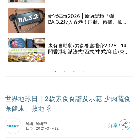
啡因洗髮水
巾
新冠病毒2026 | 新冠變種「蟬」
BA.3.2殺入香港！症狀、傳播、風險
與預防方法一文睇
等
素食自助餐/素食餐廳推介2026 | 14
間香港新派法式/西式/中式/印度/東南
亞/港式/Fusion素食齋菜必試:樂園素
食、無肉食、素年(持續更新)
世界地球日｜2款素食食譜及示範 少肉蔬食
保健康、救地球
編輯: 編輯部
分享
日期: 2021-04-22