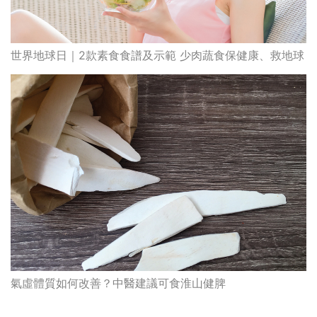
世界地球日｜2款素食食譜及示範 少肉蔬食保健康、救地球
氣虛體質如何改善？中醫建議可食淮山健脾