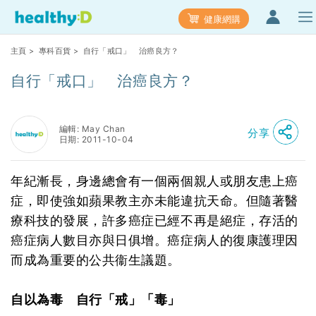
健康網購
主頁
>
專科百貨
> 自行「戒口」 治癌良方？
自行「戒口」 治癌良方？
編輯: May Chan
分享
日期: 2011-10-04
年紀漸長，身邊總會有一個兩個親人或朋友患上癌
症，即使強如蘋果教主亦未能違抗天命。但隨著醫
療科技的發展，許多癌症已經不再是絕症，存活的
癌症病人數目亦與日俱增。癌症病人的復康護理因
而成為重要的公共衞生議題。
自以為毒 自行「戒」「毒」