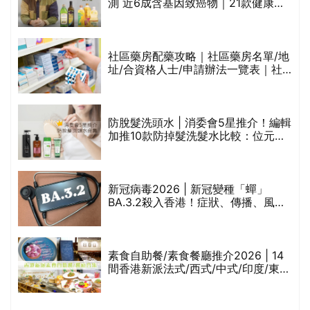
的
測 近6成含基因致癌物｜21款健康煮
甲
食油總評達5星滿分名單(初榨橄欖油/
橄欖油/牛油果油/米糠油/芥花籽油/花
生油等)
社區藥房配藥攻略｜社區藥房名單/地
址/合資格人士/申請辦法一覽表｜社
禁
區藥房是甚麼？可以申請藥物資助計
劃？（持續更新）
評
防脫髮洗頭水 | 消委會5星推介！編輯
加推10款防掉髮洗髮水比較：位元
堂、呂、PANTOGAR、純素有機、咖
啡因洗髮水
新冠病毒2026 | 新冠變種「蟬」
BA.3.2殺入香港！症狀、傳播、風險
與預防方法一文睇
腩
素食自助餐/素食餐廳推介2026 | 14
間香港新派法式/西式/中式/印度/東南
亞/港式/Fusion素食齋菜必試:樂園素
食、無肉食、素年(持續更新)