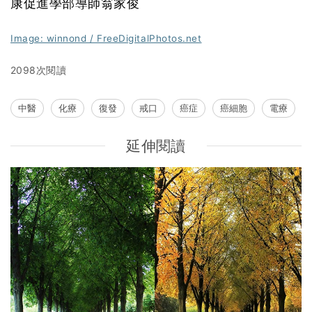
康促進學部導師翁家俊
Image: winnond / FreeDigitalPhotos.net
2098次閱讀
中醫
化療
復發
戒口
癌症
癌細胞
電療
延伸閱讀