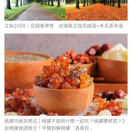
立秋2026｜宜調養脾胃 祛濕靠五指毛桃湯+冬瓜薏米湯
桃膠功效與禁忌 | 桃膠不能和什麼一起吃？桃膠哪裡買？2
款桃膠食譜推介！中醫拆解桃膠「真面目」