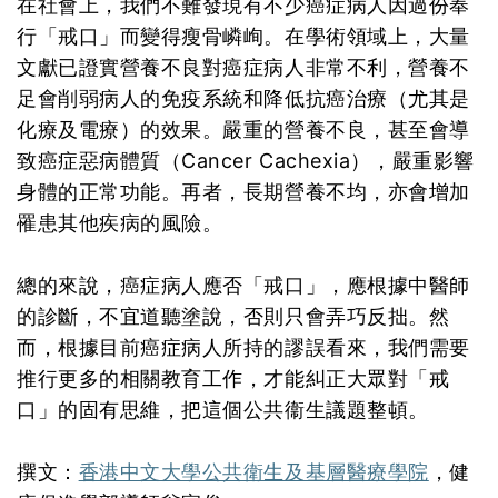
在社會上，我們不難發現有不少癌症病人因過份奉
行「戒口」而變得瘦骨嶙峋。在學術領域上，大量
文獻已證實營養不良對癌症病人非常不利，營養不
足會削弱病人的免疫系統和降低抗癌治療（尤其是
化療及電療）的效果。嚴重的營養不良，甚至會導
致癌症惡病體質（Cancer Cachexia），嚴重影響
身體的正常功能。再者，長期營養不均，亦會增加
罹患其他疾病的風險。
總的來說，癌症病人應否「戒口」，應根據中醫師
的診斷，不宜道聽塗說，否則只會弄巧反拙。然
而，根據目前癌症病人所持的謬誤看來，我們需要
推行更多的相關教育工作，才能糾正大眾對「戒
口」的固有思維，把這個公共衞生議題整頓。
撰文：
香港中文大學公共衛生及基層醫療學院
，健