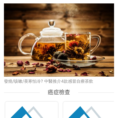
發燒/咳嗽/畏寒怕冷? 中醫推介4款感冒自療茶飲