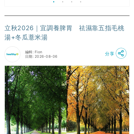
立秋2026｜宜調養脾胃 祛濕靠五指毛桃
湯+冬瓜薏米湯
編輯: Fion
分享
日期: 2026-08-06