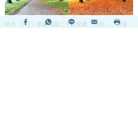
明天（7日）迎來傳統二十四節氣「立秋」，意味
着日間天氣炎熱，但清晨和晚間的空氣已慢慢轉
涼，故坊間稱為「秋老虎」。為避免一轉季就感到
不適，有中醫建議大家可以多進食滋陰燥的食物，
但切記不宜太早滋補。
閱讀全文
417798次閱讀
延伸閱讀