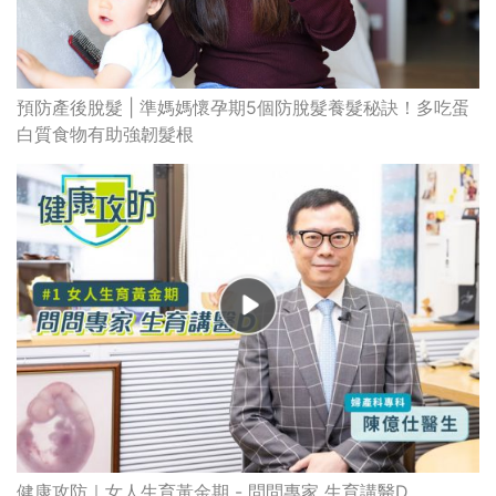
預防產後脫髮 | 準媽媽懷孕期5個防脫髮養髮秘訣！多吃蛋
白質食物有助強韌髮根
健康攻防｜女人生育黃金期 - 問問專家 生育講醫D