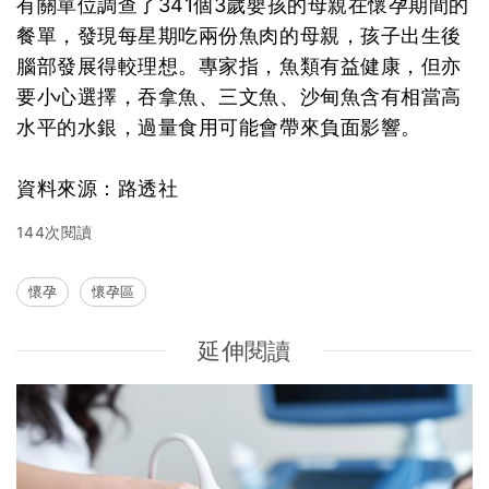
有關單位調查了341個3歲嬰孩的母親在懷孕期間的
餐單，發現每星期吃兩份魚肉的母親，孩子出生後
腦部發展得較理想。專家指，魚類有益健康，但亦
要小心選擇，吞拿魚、三文魚、沙甸魚含有相當高
水平的水銀，過量食用可能會帶來負面影響。
資料來源：路透社
144次閱讀
懷孕
懷孕區
延伸閱讀