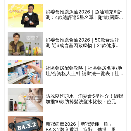
消委會推薦魚油2026｜魚油補充劑評
測：4款總評達5星名單｜附1款國際
魚油標準5星認證 針對2毒物測試 均
通過消委會標準
消委會推薦食油2026｜50款食油評
的
測 近6成含基因致癌物｜21款健康煮
甲
食油總評達5星滿分名單(初榨橄欖油/
橄欖油/牛油果油/米糠油/芥花籽油/花
生油等)
社區藥房配藥攻略｜社區藥房名單/地
址/合資格人士/申請辦法一覽表｜社
禁
區藥房是甚麼？可以申請藥物資助計
劃？（持續更新）
評
防脫髮洗頭水 | 消委會5星推介！編輯
加推10款防掉髮洗髮水比較：位元
堂、呂、PANTOGAR、純素有機、咖
啡因洗髮水
新冠病毒2026 | 新冠變種「蟬」
BA.3.2殺入香港！症狀、傳播、風險