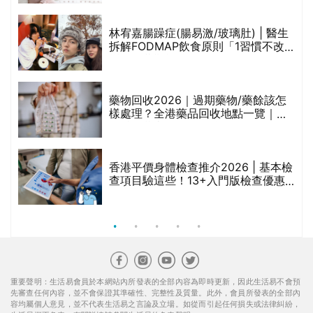
組合$550起
重要聲明：生活易會員於本網站內所發表的全部內容為即時更新，因此生活易不會預
先審查任何內容，並不會保證其準確性、完整性及質量。此外，會員所發表的全部內
容均屬個人意見，並不代表生活易之言論及立場。如從而引起任何損失或法律糾紛，
生活易概不負責。有關詳情請參閱生活易的免責聲明。
生活易服務範圍 ：
新婚
|
Anniversary
|
家庭
|
healthyD
|
健康網購
|
Digital
Solutions
使用條款
|
私隱聲明
|
免責聲明
|
聯絡我們
© ESD Services Limited 2000-2026