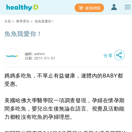
健康網購
主頁
>
懷孕育兒
> 魚魚我愛你！
魚魚我愛你！
編輯: admin
分享
日期: 2011-01-01
媽媽多吃魚，不單止有益健康，連體內的BABY都
受惠。
美國哈佛大學醫學院一項調查發現，孕婦在懷孕期
間多吃魚，嬰兒出生後無論在語言、視覺及活動能
力都較沒有吃魚的孕婦理想。