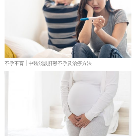
生育能力認知水平
最高瀏覽
熱門搜索
編輯精選
破
香港牙醫學會調查揭港人境外「睇
保
牙」後需返港跟進 植牙最多