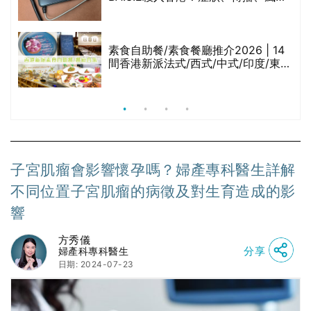
與預防方法一文睇
腩
素食自助餐/素食餐廳推介2026 | 14
間香港新派法式/西式/中式/印度/東南
亞/港式/Fusion素食齋菜必試:樂園素
食、無肉食、素年(持續更新)
子宮肌瘤會影響懷孕嗎？婦產專科醫生詳解
不同位置子宮肌瘤的病徵及對生育造成的影
響
方秀儀
分享
婦產科專科醫生
日期: 2024-07-23