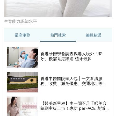
香港中醫醫院懶人包 | 一文看清服
務、收費、減免優惠、交通地址等
(附預約連結+更多中醫診所資訊)
【醫美新里程】由一間不足千呎美容
院到主板上市！專訪 perFACE 創辦
人符芷晴：逆巿擴張，以人為本構建
醫美版圖
林宥嘉腸躁症(腸易激/玻璃肚) | 醫生
的
拆解FODMAP飲食原則「1習慣不改
甲
變，服藥難根治」
折
藥物回收2026｜過期藥物/藥餘該怎
樣處理？全港藥品回收地點一覽｜屈
臣氏、萬寧、首衛、綠領行動等
香港平價身體檢查推介2026 | 基本檢
查項目驗這些！13+入門版檢查優惠