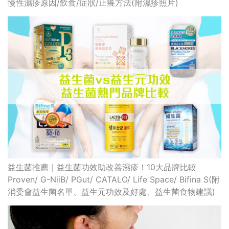
慢性濕疹原因/飲食/症狀/止癢方法(附濕疹照片)
益生菌推薦｜益生菌功效助改善濕疹！10大品牌比較
Proven/ G-NiiB/ PGut/ CATALO/ Life Space/ Bifina S(附
消委會益生菌名單、益生元功效及好處、益生菌食物建議)