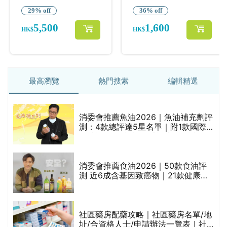
最高瀏覽
熱門搜索
編輯精選
消委會推薦魚油2026｜魚油補充劑評
測：4款總評達5星名單｜附1款國際
魚油標準5星認證 針對2毒物測試 均
通過消委會標準
評
消委會推薦食油2026｜50款食油評
測 近6成含基因致癌物｜21款健康煮
食油總評達5星滿分名單(初榨橄欖油/
橄欖油/牛油果油/米糠油/芥花籽油/花
生油等)
社區藥房配藥攻略｜社區藥房名單/地
址/合資格人士/申請辦法一覽表｜社