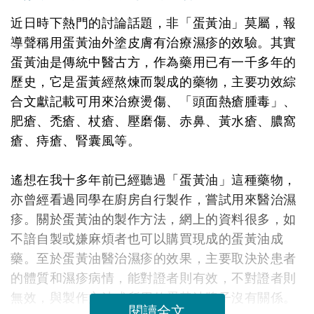
近日時下熱門的討論話題，非「蛋黃油」莫屬，報
導聲稱用蛋黃油外塗皮膚有治療濕疹的效驗。其實
蛋黃油是傳統中醫古方，作為藥用已有一千多年的
歷史，它是蛋黃經熬煉而製成的藥物，主要功效綜
合文獻記載可用來治療燙傷、「頭面熱瘡腫毒」、
肥瘡、禿瘡、杖瘡、壓磨傷、赤鼻、黃水瘡、膿窩
瘡、痔瘡、腎囊風等。
遙想在我十多年前已經聽過「蛋黃油」這種藥物，
亦曾經看過同學在廚房自行製作，嘗試用來醫治濕
疹。關於蛋黃油的製作方法，網上的資料很多，如
不諳自製或嫌麻煩者也可以購買現成的蛋黃油成
藥。至於蛋黃油醫治濕疹的效果，主要取決於患者
的體質和濕疹病情，能對證者則有效，不對證者則
無效，與製作方法或所用的蛋黃油牌子沒有關係。
閱讀全文