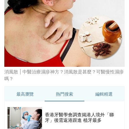
消風散 | 中醫治療濕疹神方？消風散是甚麼？可醫慢性濕疹
嗎？
最高瀏覽
熱門搜索
編輯精選
破
香港牙醫學會調查揭港人境外「睇
保
牙」後需返港跟進 植牙最多