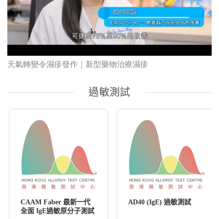
天氣轉變令濕疹發作｜新型藥物治療濕疹