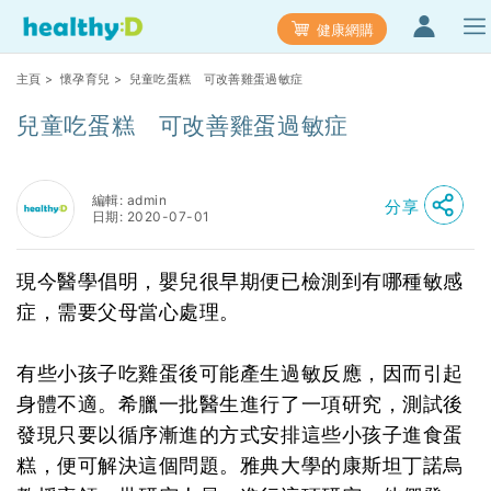
健康網購
主頁
>
懷孕育兒
> 兒童吃蛋糕 可改善雞蛋過敏症
兒童吃蛋糕 可改善雞蛋過敏症
編輯: admin
分享
日期: 2020-07-01
現今醫學倡明，嬰兒很早期便已檢測到有哪種敏感
症，需要父母當心處理。
有些小孩子吃雞蛋後可能產生過敏反應，因而引起
身體不適。希臘一批醫生進行了一項研究，測試後
發現只要以循序漸進的方式安排這些小孩子進食蛋
糕，便可解決這個問題。雅典大學的康斯坦丁諾烏