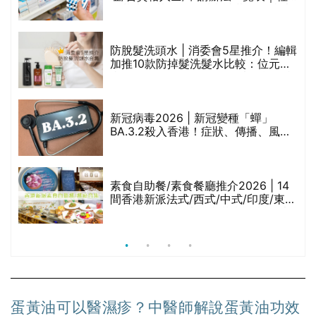
禁
區藥房是甚麼？可以申請藥物資助計
劃？（持續更新）
防脫髮洗頭水 | 消委會5星推介！編輯
的
加推10款防掉髮洗髮水比較：位元
甲
堂、呂、PANTOGAR、純素有機、咖
啡因洗髮水
巾
新冠病毒2026 | 新冠變種「蟬」
BA.3.2殺入香港！症狀、傳播、風險
與預防方法一文睇
等
素食自助餐/素食餐廳推介2026 | 14
間香港新派法式/西式/中式/印度/東南
亞/港式/Fusion素食齋菜必試:樂園素
食、無肉食、素年(持續更新)
蛋黃油可以醫濕疹？中醫師解說蛋黃油功效