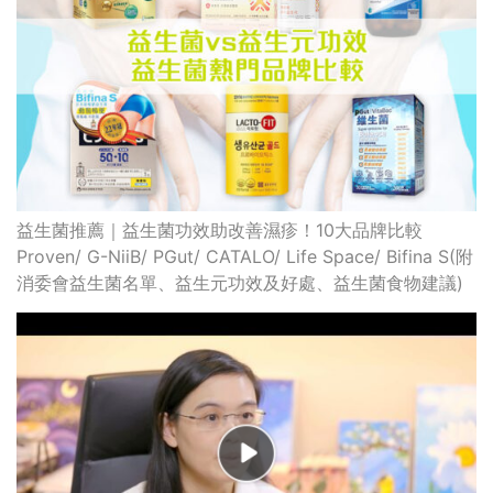
益生菌推薦｜益生菌功效助改善濕疹！10大品牌比較
Proven/ G-NiiB/ PGut/ CATALO/ Life Space/ Bifina S(附
消委會益生菌名單、益生元功效及好處、益生菌食物建議)