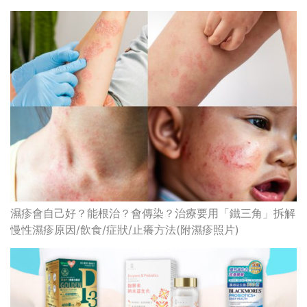
濕疹會自己好？能根治？會傳染？治療要用「鐵三角」拆解
慢性濕疹原因/飲食/症狀/止癢方法(附濕疹照片)