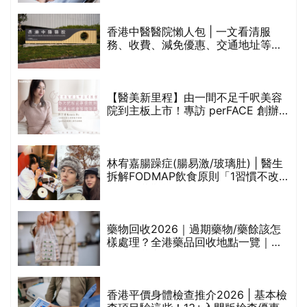
香港中醫醫院懶人包 | 一文看清服
務、收費、減免優惠、交通地址等
(附預約連結+更多中醫診所資訊)
【醫美新里程】由一間不足千呎美容
院到主板上市！專訪 perFACE 創辦
人符芷晴：逆巿擴張，以人為本構建
醫美版圖
林宥嘉腸躁症(腸易激/玻璃肚) | 醫生
的
拆解FODMAP飲食原則「1習慣不改
甲
變，服藥難根治」
折
藥物回收2026｜過期藥物/藥餘該怎
樣處理？全港藥品回收地點一覽｜屈
臣氏、萬寧、首衛、綠領行動等
香港平價身體檢查推介2026 | 基本檢