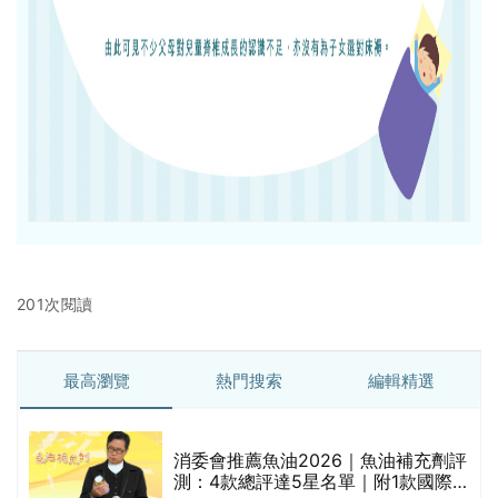
201次閱讀
最高瀏覽
熱門搜索
編輯精選
消委會推薦魚油2026｜魚油補充劑評
測：4款總評達5星名單｜附1款國際