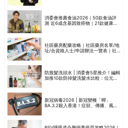
魚油標準5星認證 針對2毒物測試 均
通過消委會標準
消委會推薦食油2026｜50款食油評
測 近6成含基因致癌物｜21款健康煮
食油總評達5星滿分名單(初榨橄欖油/
橄欖油/牛油果油/米糠油/芥花籽油/花
生油等)
巾
社區藥房配藥攻略｜社區藥房名單/地
址/合資格人士/申請辦法一覽表｜社
區藥房是甚麼？可以申請藥物資助計
劃？（持續更新）
防脫髮洗頭水 | 消委會5星推介！編輯
的
加推10款防掉髮洗髮水比較：位元
甲
堂、呂、PANTOGAR、純素有機、咖
啡因洗髮水
新冠病毒2026 | 新冠變種「蟬」
BA.3.2殺入香港！症狀、傳播、風險
禁
與預防方法一文睇
RSV呼吸道合胞病毒疫苗攻略2026｜