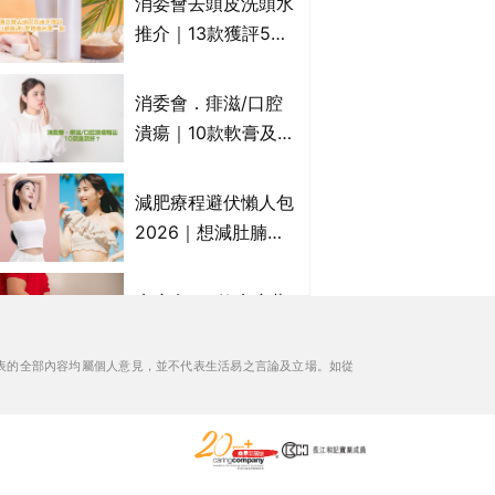
消委會去頭皮洗頭水
萬寧、首衛、綠領行
推介｜13款獲評5星
動等
推薦：施巴、
KLORANE、沙宣、
消委會．痱滋/口腔
呂、LUX等上榜｜4
潰瘍｜10款軟膏及啫
款含歐盟禁用成分吡
喱凝膠邊款好？哪款
硫鎓鋅！
屬處方藥物？有哪些
減肥療程避伏懶人包
受關注成分？｜必知
2026｜想減肚腩但
3大選購留意事項
怕中伏？ALYSSA
VS不良黑店5大手法
痔瘡膏｜5款痔瘡藥
對比｜SLIMTONE減
膏推薦及成份比較
肥療程效果如何？
+痔瘡口服藥推薦！
表的全部內容均屬個人意見，並不代表生活易之言論及立場。如從
有效紓緩痔瘡疼痛痕
消委會滴雞精/雞精/
癢｜附痔瘡成因及病
熬雞精/素滴雞精推
徵
薦｜比較15款雞精 1
款含致癌物 9款總評