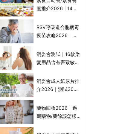
素食自助餐/素食餐
一文睇
廳推介2026 | 14間
香港新派法式/西式/
中式/印度/東南亞/港
RSV呼吸道合胞病毒
式/Fusion素食齋菜
疫苗攻略2026｜
必試:樂園素食、無肉
RSV針哪裡打？誰是
食、素年(持續更新)
高危？RSV疫苗價錢
消委會測試｜16款染
比較、打針後反應處
髮用品含有害致敏物
理/長者醫療券資助
9款獲5星滿分推
介!50惠、Return回
消委會成人紙尿片推
本、Furnte、Rerise
介2026｜測試30款
紙尿片、紙尿褲、尿
滲墊防漏表現/回滲/
藥物回收2026｜過
化學物質檢測等｜5
期藥物/藥餘該怎樣
款總評達5星名單
處理？全港藥品回收
地點一覽｜屈臣氏、