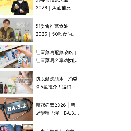
2026｜魚油補充劑
評測：4款總評達5星
名單｜附1款國際魚
消委會推薦食油
油標準5星認證 針對
2026｜50款食油評
2毒物測試 均通過
測 近6成含基因致癌
消委會標準
物｜21款健康煮食油
社區藥房配藥攻略｜
總評達5星滿分名單
社區藥房名單/地址/
(初榨橄欖油/橄欖油/
合資格人士/申請辦
牛油果油/米糠油/芥
法一覽表｜社區藥房
防脫髮洗頭水 | 消委
花籽油/花生油等)
是甚麼？可以申請藥
會5星推介！編輯加
物資助計劃？（持續
推10款防掉髮洗髮水
更新）
比較：位元堂、呂、
新冠病毒2026 | 新
PANTOGAR、純素
冠變種「蟬」BA.3.2
有機、咖啡因洗髮水
殺入香港！症狀、傳
播、風險與預防方法