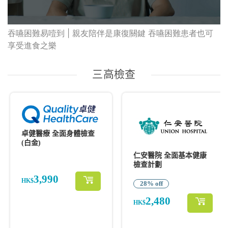
吞嚥困難易噎到 | 親友陪伴是康復關鍵 吞嚥困難患者也可
享受進食之樂