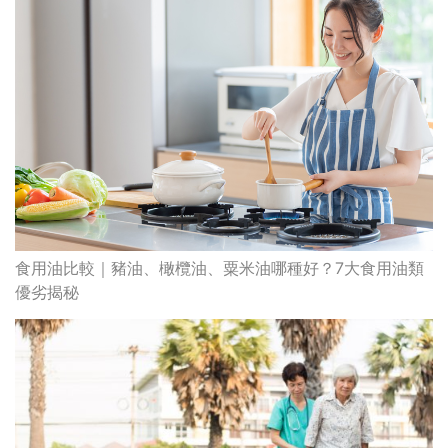
食用油比較｜豬油、橄欖油、粟米油哪種好？7大食用油類
優劣揭秘