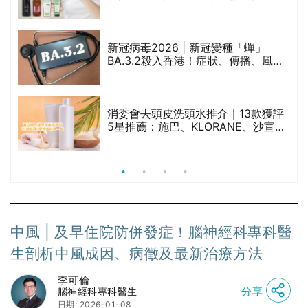
禁
堂、呂、PANTOGAR、純素有機、咖
啡因洗髮水
新冠病毒2026 | 新冠變種「蟬」
BA.3.2殺入香港！症狀、傳播、風險
與預防方法一文睇
腩
消委會去頭皮洗頭水推介｜13款獲評
5星推薦：施巴、KLORANE、沙宣、
呂、LUX等上榜｜4款含歐盟禁用成分
吡硫鎓鋅！
中風 | 及早住院防併發症！腦神經科專科醫
生剖析中風成因、病徵及最新治療方法
李可倫
分享
腦神經科專科醫生
日期: 2026-01-08