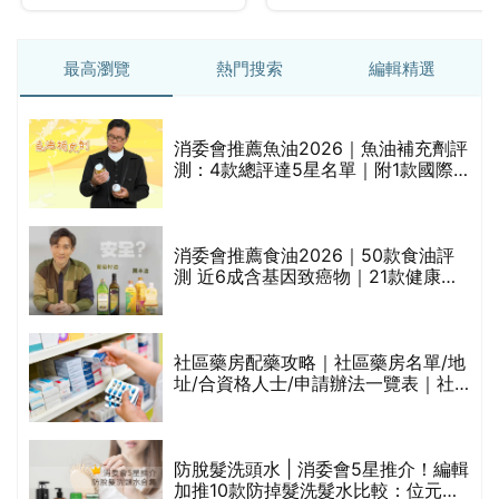
最高瀏覽
熱門搜索
編輯精選
消委會推薦魚油2026｜魚油補充劑評
的
測：4款總評達5星名單｜附1款國際
甲
魚油標準5星認證 針對2毒物測試 均
通過消委會標準
消委會推薦食油2026｜50款食油評
測 近6成含基因致癌物｜21款健康煮
食油總評達5星滿分名單(初榨橄欖油/
橄欖油/牛油果油/米糠油/芥花籽油/花
生油等)
評
社區藥房配藥攻略｜社區藥房名單/地
址/合資格人士/申請辦法一覽表｜社
區藥房是甚麼？可以申請藥物資助計
劃？（持續更新）
防脫髮洗頭水 | 消委會5星推介！編輯
加推10款防掉髮洗髮水比較：位元