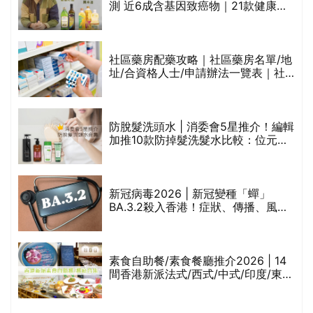
測 近6成含基因致癌物｜21款健康煮
食油總評達5星滿分名單(初榨橄欖油/
橄欖油/牛油果油/米糠油/芥花籽油/花
生油等)
社區藥房配藥攻略｜社區藥房名單/地
址/合資格人士/申請辦法一覽表｜社
禁
區藥房是甚麼？可以申請藥物資助計
劃？（持續更新）
防脫髮洗頭水 | 消委會5星推介！編輯
的
加推10款防掉髮洗髮水比較：位元
甲
堂、呂、PANTOGAR、純素有機、咖
啡因洗髮水
巾
新冠病毒2026 | 新冠變種「蟬」
BA.3.2殺入香港！症狀、傳播、風險
與預防方法一文睇
等
素食自助餐/素食餐廳推介2026 | 14
間香港新派法式/西式/中式/印度/東南
亞/港式/Fusion素食齋菜必試:樂園素
食、無肉食、素年(持續更新)