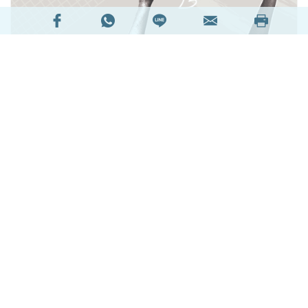
在歐·亨利的短篇小說《最後一片葉子》中，年輕的
畫家瓊西患了嚴重的肺炎。在這場奪走無數人性命
的傳染病中，瓊西躺在床上，心如死灰地數著窗外
藤蔓上落下的葉子。她深信，當最後一片葉子掉落
時，她的生命也會隨之終結。老畫家貝爾曼知道了
這件事，在一個風雨交加的夜晚，他在牆上畫了一
片永不凋零的藤葉。第二天、第三天，儘管暴雨狂
風，那片葉子依然傲然挺立。看到這片神蹟般的葉
子，瓊西原本熄滅的求生慾被點燃了，她開始喝
湯、開始梳頭，最後奇蹟般地康復了。而老畫家因
為在風雨交加的晚上不斷地被雨打風吹，而得了肺
炎去世了。
閱讀全文