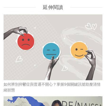
延伸閱讀
如何辨別抑鬱症與普通不開心？掌握9個關鍵訊號助釐清情
緒狀態