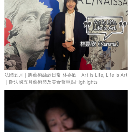
法國五月｜將藝術融於日常 林嘉欣：Art is Life, Life is Art
｜附法國五月藝術節及美食薈重點Highlights