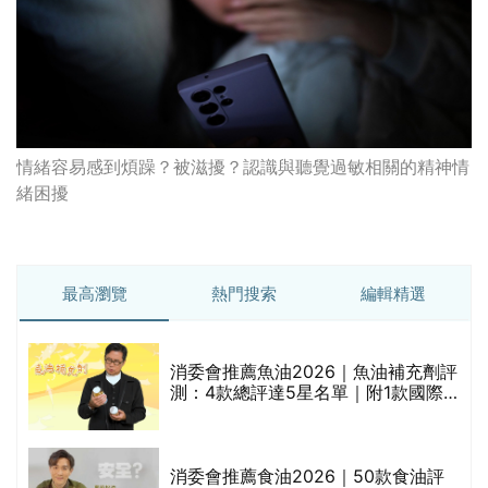
情緒容易感到煩躁？被滋擾？認識與聽覺過敏相關的精神情
緒困擾
最高瀏覽
熱門搜索
編輯精選
消委會推薦魚油2026｜魚油補充劑評
測：4款總評達5星名單｜附1款國際
魚油標準5星認證 針對2毒物測試 均
通過消委會標準
評
消委會推薦食油2026｜50款食油評