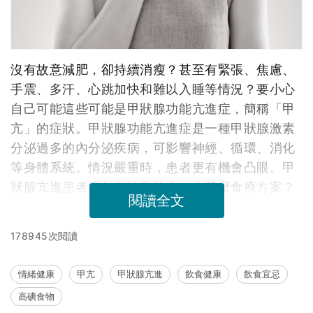
沒有故意減肥，卻持續消瘦？甚至有緊張、焦慮、
手震、多汗、心跳加快和難以入睡等情況？要小心
自己可能這些可能是甲狀腺功能亢進症，簡稱「甲
亢」的症狀。甲狀腺功能亢進症是一種甲狀腺激素
分泌過多的內分泌疾病，可影響神經、循環、消化
等身體系統。情況嚴重時，患者更有機會凸眼。甲
狀腺亢進患者應如何注意飲食？有甚麼食療方案？
閱讀全文
178945次閱讀
情緒健康
甲亢
甲狀腺亢進
飲食健康
飲食宜忌
高碘食物