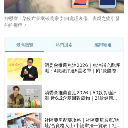
抑鬱症 | 染疫亡個案破萬宗 如何處理哀傷、喪親之痛引發
的抑鬱症？
最高瀏覽
熱門搜索
編輯精選
消委會推薦魚油2026｜魚油補充劑評
測：4款總評達5星名單｜附1款國際
魚油標準5星認證 針對2毒物測試 均
通過消委會標準
消委會推薦食油2026｜50款食油評
測 近6成含基因致癌物｜21款健康煮
食油總評達5星滿分名單(初榨橄欖油/
橄欖油/牛油果油/米糠油/芥花籽油/花
生油等)
巾
社區藥房配藥攻略｜社區藥房名單/地
址/合資格人士/申請辦法一覽表｜社