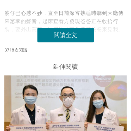
波仔已心感不妙，直至日前深宵熟睡時聽到大廳傳
來窸窣的聲音，起床查看方發現爸爸正在收拾行
裝，要外出買菜，波仔按捺不住要帶爸爸來見我。
閱讀全文
3718次閱讀
延伸閱讀