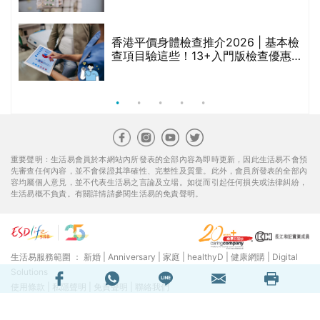
臣氏、萬寧、首衛、綠領行動等
香港平價身體檢查推介2026 | 基本檢
查項目驗這些！13+入門版檢查優惠
組合$550起
重要聲明：生活易會員於本網站內所發表的全部內容為即時更新，因此生活易不會預
先審查任何內容，並不會保證其準確性、完整性及質量。此外，會員所發表的全部內
容均屬個人意見，並不代表生活易之言論及立場。如從而引起任何損失或法律糾紛，
生活易概不負責。有關詳情請參閱生活易的免責聲明。
生活易服務範圍 ：
新婚
|
Anniversary
|
家庭
|
healthyD
|
健康網購
|
Digital
Solutions
使用條款
|
私隱聲明
|
免責聲明
|
聯絡我們
© ESD Services Limited 2000-2026