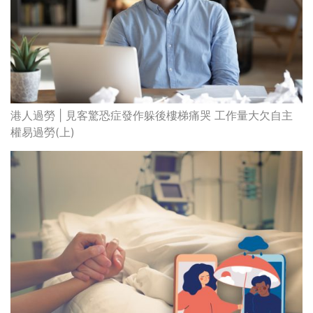
港人過勞 | 見客驚恐症發作躲後樓梯痛哭 工作量大欠自主
權易過勞(上)