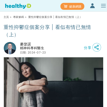
健康網購
主頁
>
專家解碼
> 重性抑鬱症個案分享 | 看似有情已無情（上）
重性抑鬱症個案分享 | 看似有情已無情
（上）
麥棨諾
分享
精神科專科醫生
日期: 2024-07-23