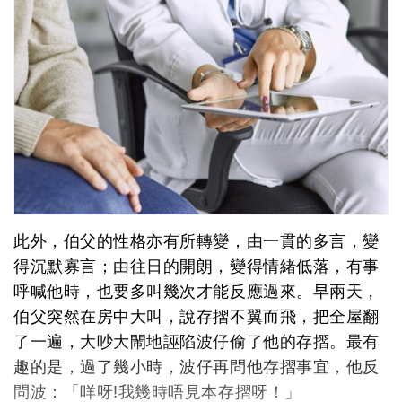
此外，伯父的性格亦有所轉變，由一貫的多言，變
得沉默寡言；由往日的開朗，變得情緒低落，有事
呼喊他時，也要多叫幾次才能反應過來。早兩天，
伯父突然在房中大叫，說存摺不翼而飛，把全屋翻
了一遍，大吵大閙地誣陷波仔偷了他的存摺。最有
趣的是，過了幾小時，波仔再問他存摺事宜，他反
問波：「咩呀!我幾時唔見本存摺呀！」