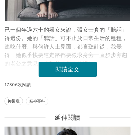
已一個年過六十的婦女來說，張女士真的「聽話」
得過份。她的「聽話」可不止於日常生活的種種，
連吃什麼、與何許人士見面，都言聽計從，我覺
得，她似乎快要連走路都要徵求身旁一直步步亦趨
的老公之意見，得到其首肯方能邁步。
閱讀全文
17806次閱讀
抑鬱症
精神專科
延伸閱讀