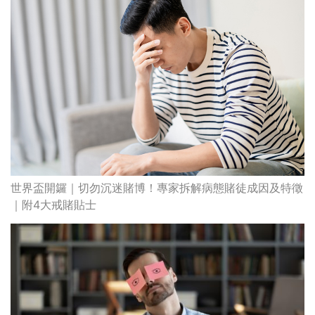
世界盃開鑼｜切勿沉迷賭博！專家拆解病態賭徒成因及特徵
｜附4大戒賭貼士