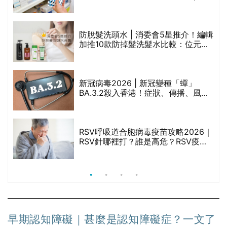
區藥房是甚麼？可以申請藥物資助計
劃？（持續更新）
防脫髮洗頭水 | 消委會5星推介！編輯
的
加推10款防掉髮洗髮水比較：位元
甲
堂、呂、PANTOGAR、純素有機、咖
啡因洗髮水
新冠病毒2026 | 新冠變種「蟬」
BA.3.2殺入香港！症狀、傳播、風險
禁
與預防方法一文睇
RSV呼吸道合胞病毒疫苗攻略2026｜
院
RSV針哪裡打？誰是高危？RSV疫苗
價
價錢比較、打針後反應處理/長者醫療
券資助
早期認知障礙｜甚麼是認知障礙症？一文了