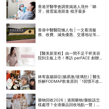
破
香港牙醫學會調查揭港人境外「睇
保
牙」後需返港跟進 植牙最多
香港中醫醫院懶人包 | 一文看清服
務、收費、減免優惠、交通地址等
(附預約連結+更多中醫診所資訊)
【醫美新里程】由一間不足千呎美容
院到主板上市！專訪 perFACE 創辦
人符芷晴：逆巿擴張，以人為本構建
醫美版圖
林宥嘉腸躁症(腸易激/玻璃肚) | 醫生
的
拆解FODMAP飲食原則「1習慣不改
甲
變，服藥難根治」
折
藥物回收2026｜過期藥物/藥餘該怎
樣處理？全港藥品回收地點一覽｜屈