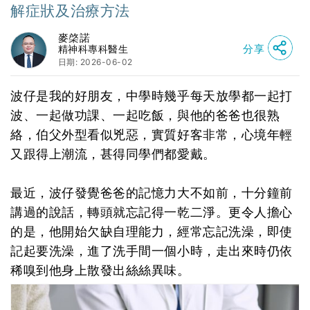
解症狀及治療方法
麥棨諾
分享
精神科專科醫生
日期: 2026-06-02
波仔是我的好朋友，中學時幾乎每天放學都一起打
波、一起做功課、一起吃飯，與他的爸爸也很熟
絡，伯父外型看似兇惡，實質好客非常，心境年輕
又跟得上潮流，甚得同學們都愛戴。
最近，波仔發覺爸爸的記憶力大不如前，十分鐘前
講過的說話，轉頭就忘記得一乾二淨。更令人擔心
的是，他開始欠缺自理能力，經常忘記洗澡，即使
記起要洗澡，進了洗手間一個小時，走出來時仍依
稀嗅到他身上散發出絲絲異味。