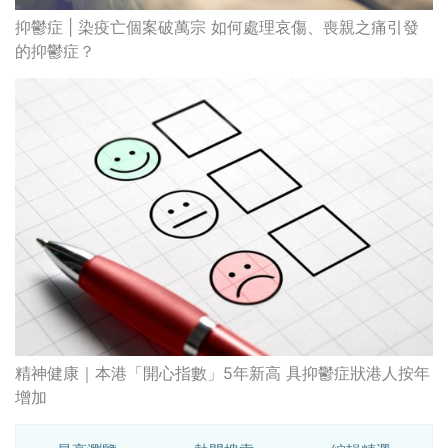
抑鬱症 | 染疫亡個案破萬宗 如何處理哀傷、喪親之痛引發
的抑鬱症？
精神健康｜本港「開心指數」5年新高 具抑鬱症狀港人按年
增加