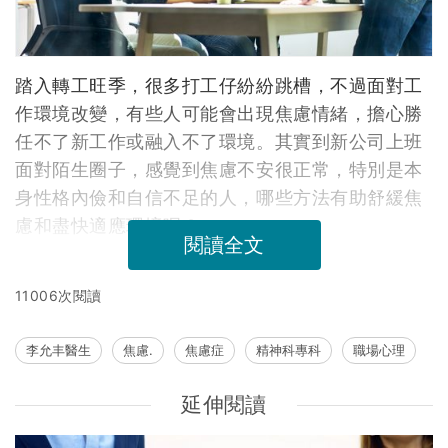
踏入轉工旺季，很多打工仔紛紛跳槽，不過面對工
作環境改變，有些人可能會出現焦慮情緒，擔心勝
任不了新工作或融入不了環境。其實到新公司上班
面對陌生圈子，感覺到焦慮不安很正常，特別是本
身性格內儉和自信不足的人，哪些方法有助舒緩焦
慮和盡快適應環境呢？
閱讀全文
11006次閱讀
李允丰醫生
焦慮.
焦慮症
精神科專科
職場心理
延伸閱讀