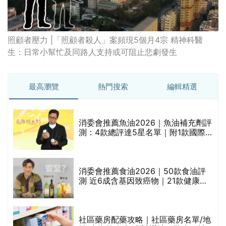
照顧者壓力 |「照顧者殺人」案頻現5個月4宗 精神科醫
生：日常小幫忙及同路人支持或可阻止悲劇發生
最高瀏覽
熱門搜索
編輯精選
消委會推薦魚油2026｜魚油補充劑評
測：4款總評達5星名單｜附1款國際
魚油標準5星認證 針對2毒物測試 均
通過消委會標準
消委會推薦食油2026｜50款食油評
的
測 近6成含基因致癌物｜21款健康煮
甲
食油總評達5星滿分名單(初榨橄欖油/
橄欖油/牛油果油/米糠油/芥花籽油/花
生油等)
社區藥房配藥攻略｜社區藥房名單/地