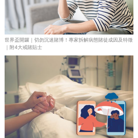
世界盃開鑼｜切勿沉迷賭博！專家拆解病態賭徒成因及特徵
｜附4大戒賭貼士