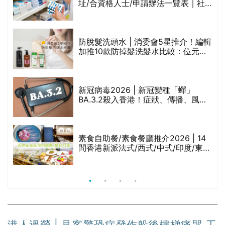
址/合資格人士/申請辦法一覽表｜社
禁
區藥房是甚麼？可以申請藥物資助計
劃？（持續更新）
評
防脫髮洗頭水 | 消委會5星推介！編輯
加推10款防掉髮洗髮水比較：位元
堂、呂、PANTOGAR、純素有機、咖
啡因洗髮水
新冠病毒2026 | 新冠變種「蟬」
BA.3.2殺入香港！症狀、傳播、風險
與預防方法一文睇
腩
素食自助餐/素食餐廳推介2026 | 14
間香港新派法式/西式/中式/印度/東南
亞/港式/Fusion素食齋菜必試:樂園素
食、無肉食、素年(持續更新)
港人過勞 | 見客驚恐症發作躲後樓梯痛哭 工