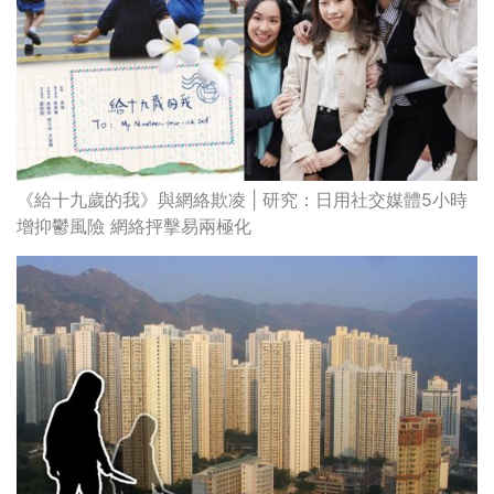
《給十九歲的我》與網絡欺凌 | 研究：日用社交媒體5小時
增抑鬱風險 網絡抨擊易兩極化