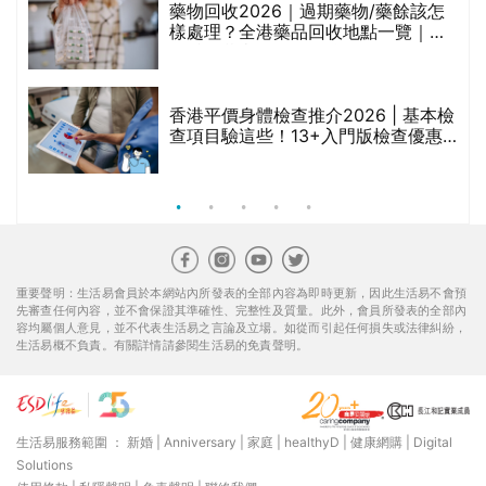
折
藥物回收2026｜過期藥物/藥餘該怎
樣處理？全港藥品回收地點一覽｜屈
臣氏、萬寧、首衛、綠領行動等
香港平價身體檢查推介2026 | 基本檢
查項目驗這些！13+入門版檢查優惠
組合$550起
重要聲明：生活易會員於本網站內所發表的全部內容為即時更新，因此生活易不會預
先審查任何內容，並不會保證其準確性、完整性及質量。此外，會員所發表的全部內
容均屬個人意見，並不代表生活易之言論及立場。如從而引起任何損失或法律糾紛，
生活易概不負責。有關詳情請參閱生活易的免責聲明。
生活易服務範圍 ：
新婚
|
Anniversary
|
家庭
|
healthyD
|
健康網購
|
Digital
Solutions