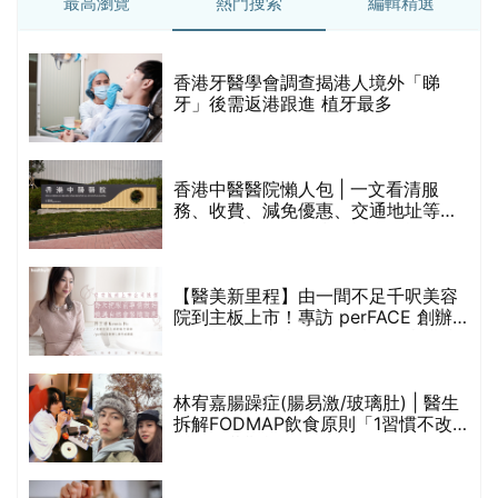
最高瀏覽
熱門搜索
編輯精選
破
香港牙醫學會調查揭港人境外「睇
保
牙」後需返港跟進 植牙最多
香港中醫醫院懶人包 | 一文看清服
務、收費、減免優惠、交通地址等
(附預約連結+更多中醫診所資訊)
【醫美新里程】由一間不足千呎美容
院到主板上市！專訪 perFACE 創辦
人符芷晴：逆巿擴張，以人為本構建
醫美版圖
林宥嘉腸躁症(腸易激/玻璃肚) | 醫生
的
拆解FODMAP飲食原則「1習慣不改
甲
變，服藥難根治」