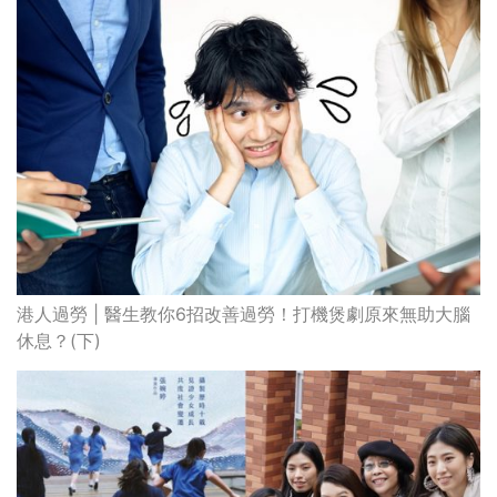
港人過勞 | 醫生教你6招改善過勞！打機煲劇原來無助大腦
休息？(下)