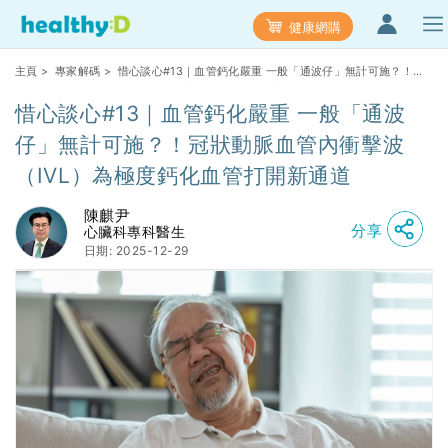
健康網購
主頁
>
專家解碼
> 惜心談心#13｜血管鈣化嚴重 一般「通波仔」無計可施？！冠
狀動脈血管內衝擊波（IVL）為極度鈣化血管打開新通道
惜心談心#13｜血管鈣化嚴重 一般「通波
仔」無計可施？！冠狀動脈血管內衝擊波
（IVL）為極度鈣化血管打開新通道
陳麒尹
分享
心臟科專科醫生
日期: 2025-12-29