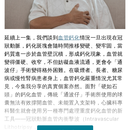
延續上一集，我們談到
血管鈣化
情況一旦出現在冠
狀動脈，鈣化斑塊會隨時間推移變硬、變牢固，當
鈣質進一步於血管壁沉積，形成鈣化現象，血管就
變得僵硬、收窄，不但妨礙血液流通，更會令「通
波仔」手術變得格外困難。在吸煙者、長者、糖尿
病或慢性腎病患者身上，血管鈣化嚴重情況尤其常
見，今集我分享的真實個案亦然。面對「硬如石
頭」的鈣化血管，傳統「通波仔」手術所使用的球
囊無法有效撐開血管、未能置入支架時，心臟科專
科醫生就會使用另一種專門處理重度鈣化血管的新
工具——冠狀動脈血管內衝擊波（Intravascular
Lithotripsy，IVL）。