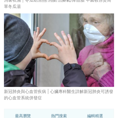
消暑祛濕｜冬瓜助清熱/消腫/治腳氣/降體脂 中醫教你煲簡
單冬瓜湯
新冠肺炎與心血管疾病 | 心臟專科醫生詳解新冠肺炎可誘發
的心血管系統併發症
最高瀏覽
熱門搜索
編輯精選