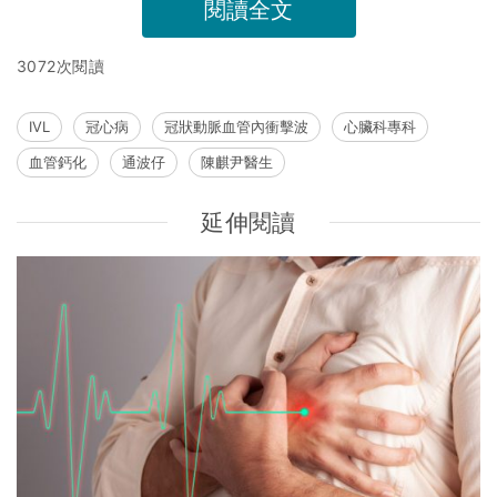
閱讀全文
3072次閱讀
IVL
冠心病
冠狀動脈血管內衝擊波
心臟科專科
血管鈣化
通波仔
陳麒尹醫生
延伸閱讀