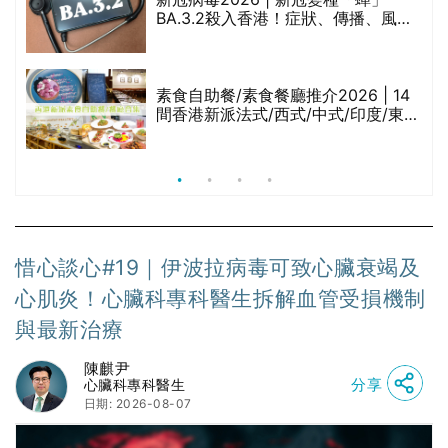
BA.3.2殺入香港！症狀、傳播、風險
與預防方法一文睇
腩
素食自助餐/素食餐廳推介2026 | 14
間香港新派法式/西式/中式/印度/東南
亞/港式/Fusion素食齋菜必試:樂園素
食、無肉食、素年(持續更新)
惜心談心#19｜伊波拉病毒可致心臟衰竭及
心肌炎！心臟科專科醫生拆解血管受損機制
與最新治療
陳麒尹
分享
心臟科專科醫生
日期: 2026-08-07