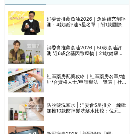
消委會推薦魚油2026｜魚油補充劑評
測：4款總評達5星名單｜附1款國際
魚油標準5星認證 針對2毒物測試 均
通過消委會標準
消委會推薦食油2026｜50款食油評
的
測 近6成含基因致癌物｜21款健康煮
甲
食油總評達5星滿分名單(初榨橄欖油/
橄欖油/牛油果油/米糠油/芥花籽油/花
生油等)
社區藥房配藥攻略｜社區藥房名單/地
址/合資格人士/申請辦法一覽表｜社
禁
區藥房是甚麼？可以申請藥物資助計
劃？（持續更新）
評
防脫髮洗頭水 | 消委會5星推介！編輯
加推10款防掉髮洗髮水比較：位元
堂、呂、PANTOGAR、純素有機、咖
啡因洗髮水
新冠病毒2026 | 新冠變種「蟬」