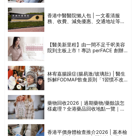
香港中醫醫院懶人包 | 一文看清服
務、收費、減免優惠、交通地址等
(附預約連結+更多中醫診所資訊)
【醫美新里程】由一間不足千呎美容
院到主板上市！專訪 perFACE 創辦
人符芷晴：逆巿擴張，以人為本構建
醫美版圖
林宥嘉腸躁症(腸易激/玻璃肚) | 醫生
的
拆解FODMAP飲食原則「1習慣不改
甲
變，服藥難根治」
折
藥物回收2026｜過期藥物/藥餘該怎
樣處理？全港藥品回收地點一覽｜屈
臣氏、萬寧、首衛、綠領行動等
香港平價身體檢查推介2026 | 基本檢