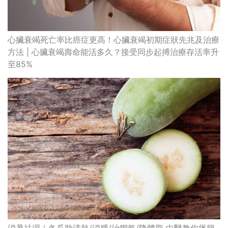
心臟衰竭死亡率比癌症更高！心臟衰竭初期症狀先兆及治療
方法 | 心臟衰竭壽命能活多久？接受同步起搏治療存活率升
至85%