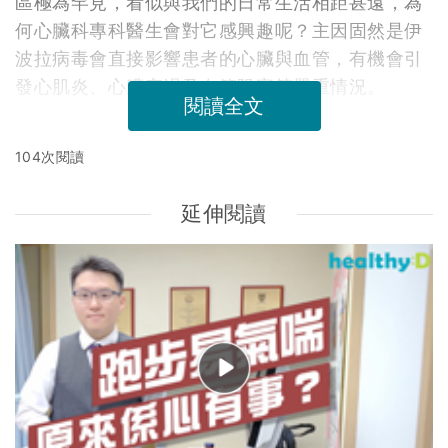
區極為罕見，看似與我們的日常生活相距甚遠，為
何心臟科專科醫生會對它感興趣呢？主因固然是伊
波拉病毒會直接影響患者的心臟與血管，有機會引
發心肌炎、心臟衰竭及血管阻塞等嚴重情況。
閱讀全文
104次閱讀
延伸閱讀