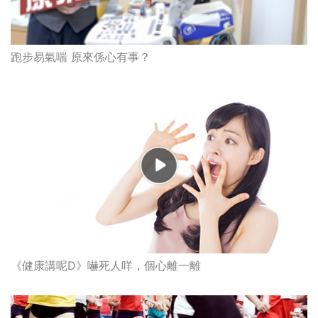
跑步易氣喘 原來係心有事？
《健康講呢D》嚇死人咩，個心離一離