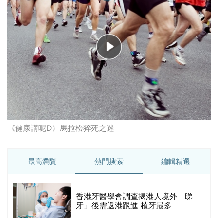
《健康講呢D》馬拉松猝死之迷
最高瀏覽
熱門搜索
編輯精選
破
香港牙醫學會調查揭港人境外「睇
保
牙」後需返港跟進 植牙最多