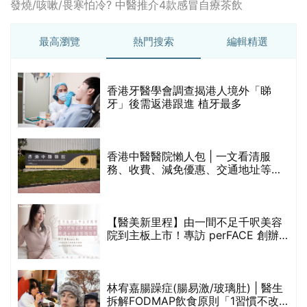
發燒/咳嗽/畏寒怕冷? 中醫推介4款感冒自療茶飲
最高瀏覽
熱門搜索
編輯精選
破
香港牙醫學會調查揭港人境外「睇
保
牙」後需返港跟進 植牙最多
香港中醫醫院懶人包 | 一文看清服
務、收費、減免優惠、交通地址等
(附預約連結+更多中醫診所資訊)
【醫美新里程】由一間不足千呎美容
院到主板上市！專訪 perFACE 創辦
人符芷晴：逆巿擴張，以人為本構建
醫美版圖
林宥嘉腸躁症(腸易激/玻璃肚) | 醫生
的
拆解FODMAP飲食原則「1習慣不改