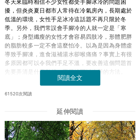
冬天來臨時相信不少女性都受手腳冰冷的問題困
擾，但炎炎夏日都市人常待在冷氣房內，長期處於
低溫的環境，女性手足冰冷這話題不再只限於冬
季。另外，我們常誤會手腳冷的人就一定是「寒
底」；身型纖瘦的女性才會容易四肢冷，形體肥胖
的脂肪較多一定不會這麼怕冷。以為是因為身體虛
導致手腳凍，進食滋補湯水卻喉痛痛？事實上有很
多原因都可以令我們手足不溫，要改善這個問題首
先要弄清是什麼引起，再尋找可以改善的方法。
閱讀全文
61520次閱讀
延伸閱讀