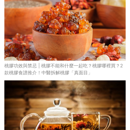
桃膠功效與禁忌 | 桃膠不能和什麼一起吃？桃膠哪裡買？2
款桃膠食譜推介！中醫拆解桃膠「真面目」