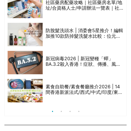
社區藥房配藥攻略｜社區藥房名單/地
址/合資格人士/申請辦法一覽表｜社
禁
區藥房是甚麼？可以申請藥物資助計
劃？（持續更新）
防脫髮洗頭水 | 消委會5星推介！編輯
的
加推10款防掉髮洗髮水比較：位元
甲
堂、呂、PANTOGAR、純素有機、咖
啡因洗髮水
巾
新冠病毒2026 | 新冠變種「蟬」
BA.3.2殺入香港！症狀、傳播、風險
與預防方法一文睇
等
素食自助餐/素食餐廳推介2026 | 14
間香港新派法式/西式/中式/印度/東南
亞/港式/Fusion素食齋菜必試:樂園素
食、無肉食、素年(持續更新)