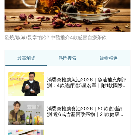
發燒/咳嗽/畏寒怕冷? 中醫推介4款感冒自療茶飲
最高瀏覽
熱門搜索
編輯精選
消委會推薦魚油2026｜魚油補充劑評
測：4款總評達5星名單｜附1款國際
魚油標準5星認證 針對2毒物測試 均
通過消委會標準
評
消委會推薦食油2026｜50款食油評
測 近6成含基因致癌物｜21款健康煮
食油總評達5星滿分名單(初榨橄欖油/
橄欖油/牛油果油/米糠油/芥花籽油/花
生油等)