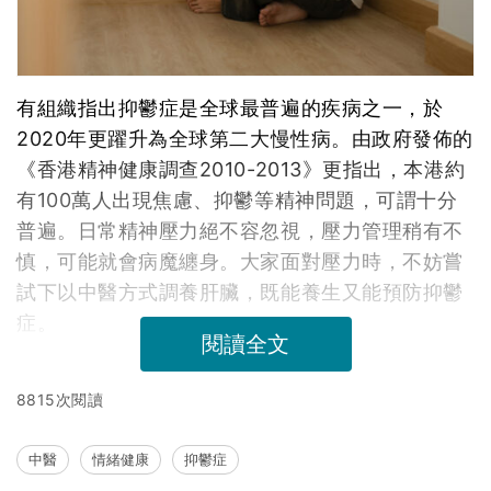
有組織指出抑鬱症是全球最普遍的疾病之一，於
2020年更躍升為全球第二大慢性病。由政府發佈的
《香港精神健康調查2010-2013》更指出，本港約
有100萬人出現焦慮、抑鬱等精神問題，可謂十分
普遍。日常精神壓力絕不容忽視，壓力管理稍有不
慎，可能就會病魔纏身。大家面對壓力時，不妨嘗
試下以中醫方式調養肝臟，既能養生又能預防抑鬱
症。
閱讀全文
8815次閱讀
中醫
情緒健康
抑鬱症