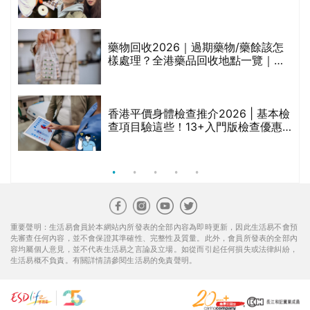
甲
變，服藥難根治」
折
藥物回收2026｜過期藥物/藥餘該怎
樣處理？全港藥品回收地點一覽｜屈
臣氏、萬寧、首衛、綠領行動等
香港平價身體檢查推介2026 | 基本檢
查項目驗這些！13+入門版檢查優惠
組合$550起
重要聲明：生活易會員於本網站內所發表的全部內容為即時更新，因此生活易不會預
先審查任何內容，並不會保證其準確性、完整性及質量。此外，會員所發表的全部內
容均屬個人意見，並不代表生活易之言論及立場。如從而引起任何損失或法律糾紛，
生活易概不負責。有關詳情請參閱生活易的免責聲明。