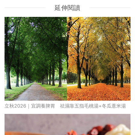
延伸閱讀
立秋2026｜宜調養脾胃 祛濕靠五指毛桃湯+冬瓜薏米湯