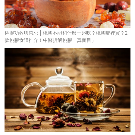
桃膠功效與禁忌 | 桃膠不能和什麼一起吃？桃膠哪裡買？2
款桃膠食譜推介！中醫拆解桃膠「真面目」