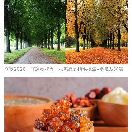
立秋2026｜宜調養脾胃 祛濕靠五指毛桃湯+冬瓜薏米湯