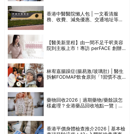
香港中醫醫院懶人包 | 一文看清服
務、收費、減免優惠、交通地址等
(附預約連結+更多中醫診所資訊)
【醫美新里程】由一間不足千呎美容
院到主板上市！專訪 perFACE 創辦
人符芷晴：逆巿擴張，以人為本構建
醫美版圖
林宥嘉腸躁症(腸易激/玻璃肚) | 醫生
的
拆解FODMAP飲食原則「1習慣不改
甲
變，服藥難根治」
折
藥物回收2026｜過期藥物/藥餘該怎
樣處理？全港藥品回收地點一覽｜屈
臣氏、萬寧、首衛、綠領行動等
香港平價身體檢查推介2026 | 基本檢