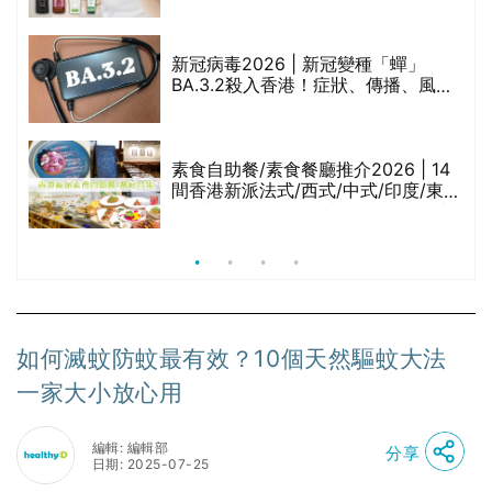
堂、呂、PANTOGAR、純素有機、咖
啡因洗髮水
新冠病毒2026 | 新冠變種「蟬」
BA.3.2殺入香港！症狀、傳播、風險
與預防方法一文睇
腩
素食自助餐/素食餐廳推介2026 | 14
間香港新派法式/西式/中式/印度/東南
亞/港式/Fusion素食齋菜必試:樂園素
食、無肉食、素年(持續更新)
如何滅蚊防蚊最有效？10個天然驅蚊大法
一家大小放心用
編輯: 編輯部
分享
日期: 2025-07-25