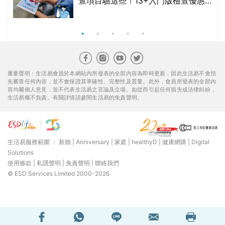
查項目驗這些！13+入門版檢查優惠
組合$550起
重要聲明：生活易會員於本網站內所發表的全部內容為即時更新，因此生活易不會預
先審查任何內容，並不會保證其準確性、完整性及質量。此外，會員所發表的全部內
容均屬個人意見，並不代表生活易之言論及立場。如從而引起任何損失或法律糾紛，
生活易概不負責。有關詳情請參閱生活易的免責聲明。
生活易服務範圍 ：
新婚
|
Anniversary
|
家庭
|
healthyD
|
健康網購
|
Digital
Solutions
使用條款
|
私隱聲明
|
免責聲明
|
聯絡我們
© ESD Services Limited 2000-2026