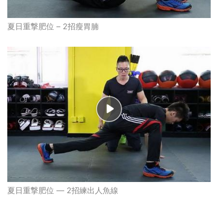
夏日重撃肥位 – 2招瘦胃腩
夏日重撃肥位 — 2招練出人魚線