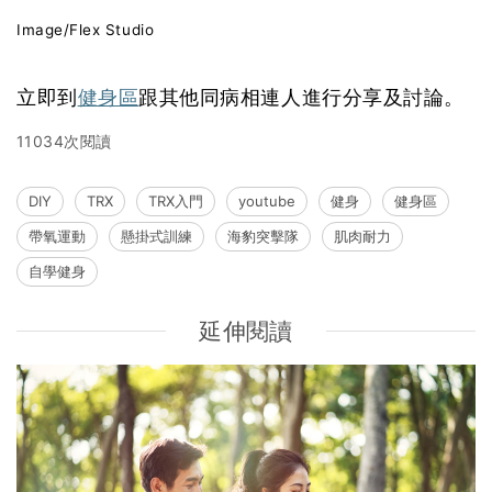
Image/Flex Studio
立即到
健身區
跟其他同病相連人進行分享及討論。
11034次閱讀
DIY
TRX
TRX入門
youtube
健身
健身區
帶氧運動
懸掛式訓練
海豹突擊隊
肌肉耐力
自學健身
延伸閱讀