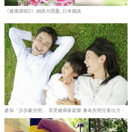
《健康講呢D》細路大隱憂, 日本腦炎
參加「步步獻光明」 享受健康家庭樂 兼為失明兒童出力