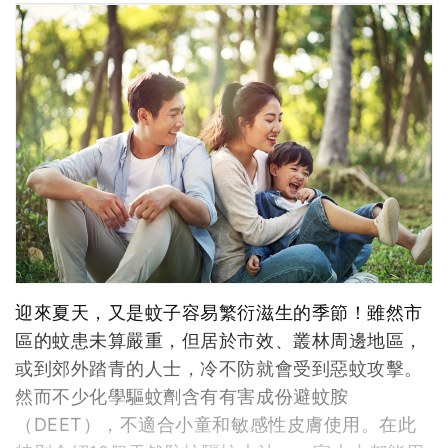
迎來夏天，又是蚊子容易繁衍滋生的季節！雖然市
區的蚊患未算嚴重，但居於市效、叢林周邊地區，
或到郊外踏青的人士，冷不防就會受到惡蚊攻擊。
然而不少化學驅蚊劑含有有害成份避蚊胺
（DEET），不適合小童和敏感性皮膚使用。在此