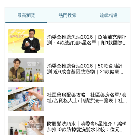
最高瀏覽
熱門搜索
編輯精選
消委會推薦魚油2026｜魚油補充劑評
測：4款總評達5星名單｜附1款國際
魚油標準5星認證 針對2毒物測試 均
通過消委會標準
消委會推薦食油2026｜50款食油評
的
測 近6成含基因致癌物｜21款健康煮
甲
食油總評達5星滿分名單(初榨橄欖油/
橄欖油/牛油果油/米糠油/芥花籽油/花
生油等)
社區藥房配藥攻略｜社區藥房名單/地
址/合資格人士/申請辦法一覽表｜社
禁
區藥房是甚麼？可以申請藥物資助計
劃？（持續更新）
評
防脫髮洗頭水 | 消委會5星推介！編輯
加推10款防掉髮洗髮水比較：位元