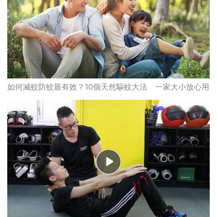
如何滅蚊防蚊最有效？10個天然驅蚊大法 一家大小放心用