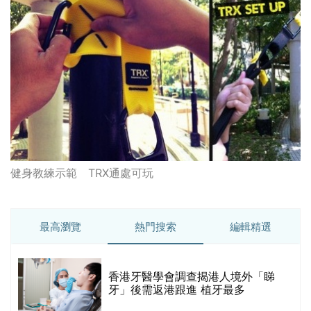
健身教練示範 TRX通處可玩
最高瀏覽
熱門搜索
編輯精選
破
香港牙醫學會調查揭港人境外「睇
保
牙」後需返港跟進 植牙最多