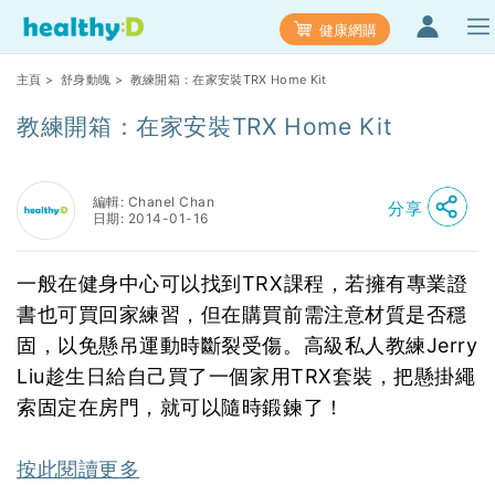
健康網購
主頁
>
舒身動魄
> 教練開箱：在家安裝TRX Home Kit
教練開箱：在家安裝TRX Home Kit
編輯: Chanel Chan
分享
日期: 2014-01-16
一般在健身中心可以找到TRX課程，若擁有專業證
書也可買回家練習，但在購買前需注意材質是否穩
固，以免懸吊運動時斷裂受傷。高級私人教練Jerry
Liu趁生日給自己買了一個家用TRX套裝，把懸掛繩
索固定在房門，就可以隨時鍛鍊了！
按此閱讀更多