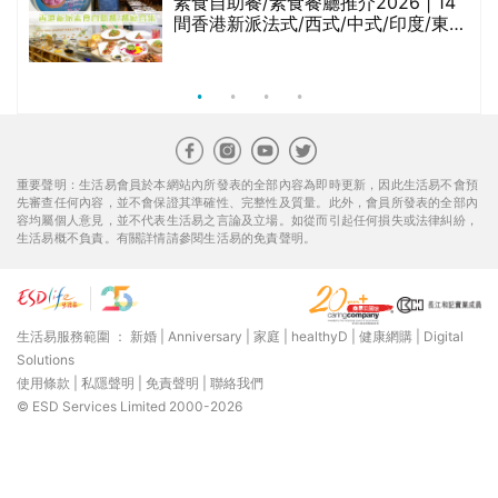
等
素食自助餐/素食餐廳推介2026 | 14
間香港新派法式/西式/中式/印度/東南
亞/港式/Fusion素食齋菜必試:樂園素
食、無肉食、素年(持續更新)
重要聲明：生活易會員於本網站內所發表的全部內容為即時更新，因此生活易不會預
先審查任何內容，並不會保證其準確性、完整性及質量。此外，會員所發表的全部內
容均屬個人意見，並不代表生活易之言論及立場。如從而引起任何損失或法律糾紛，
生活易概不負責。有關詳情請參閱生活易的免責聲明。
生活易服務範圍 ：
新婚
|
Anniversary
|
家庭
|
healthyD
|
健康網購
|
Digital
Solutions
使用條款
|
私隱聲明
|
免責聲明
|
聯絡我們
© ESD Services Limited 2000-2026