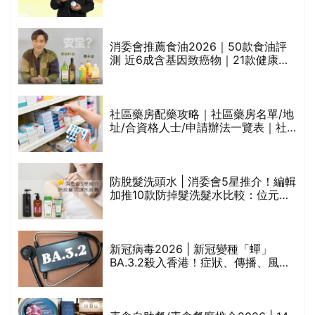
魚油標準5星認證 針對2毒物測試 均
通過消委會標準
評
消委會推薦食油2026｜50款食油評
測 近6成含基因致癌物｜21款健康煮
食油總評達5星滿分名單(初榨橄欖油/
橄欖油/牛油果油/米糠油/芥花籽油/花
生油等)
社區藥房配藥攻略｜社區藥房名單/地
址/合資格人士/申請辦法一覽表｜社
禁
區藥房是甚麼？可以申請藥物資助計
劃？（持續更新）
防脫髮洗頭水 | 消委會5星推介！編輯
的
加推10款防掉髮洗髮水比較：位元
甲
堂、呂、PANTOGAR、純素有機、咖
啡因洗髮水
巾
新冠病毒2026 | 新冠變種「蟬」
BA.3.2殺入香港！症狀、傳播、風險
與預防方法一文睇