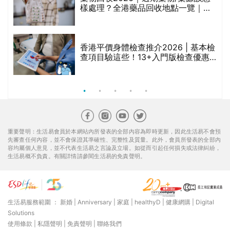
樣處理？全港藥品回收地點一覽｜屈
臣氏、萬寧、首衛、綠領行動等
香港平價身體檢查推介2026 | 基本檢
查項目驗這些！13+入門版檢查優惠
組合$550起
重要聲明：生活易會員於本網站內所發表的全部內容為即時更新，因此生活易不會預
先審查任何內容，並不會保證其準確性、完整性及質量。此外，會員所發表的全部內
容均屬個人意見，並不代表生活易之言論及立場。如從而引起任何損失或法律糾紛，
生活易概不負責。有關詳情請參閱生活易的免責聲明。
生活易服務範圍 ：
新婚
|
Anniversary
|
家庭
|
healthyD
|
健康網購
|
Digital
Solutions
使用條款
|
私隱聲明
|
免責聲明
|
聯絡我們