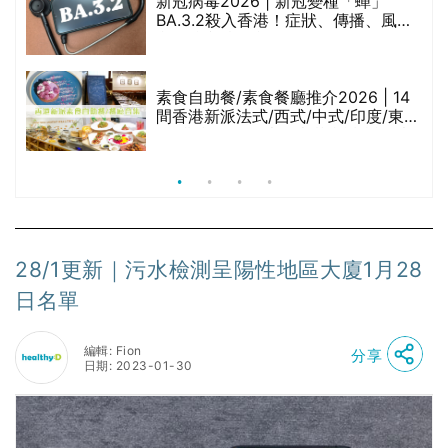
新冠病毒2026 | 新冠變種「蟬」
BA.3.2殺入香港！症狀、傳播、風險
與預防方法一文睇
腩
素食自助餐/素食餐廳推介2026 | 14
間香港新派法式/西式/中式/印度/東南
亞/港式/Fusion素食齋菜必試:樂園素
食、無肉食、素年(持續更新)
28/1更新｜污水檢測呈陽性地區大廈1月28
日名單
編輯: Fion
分享
日期: 2023-01-30