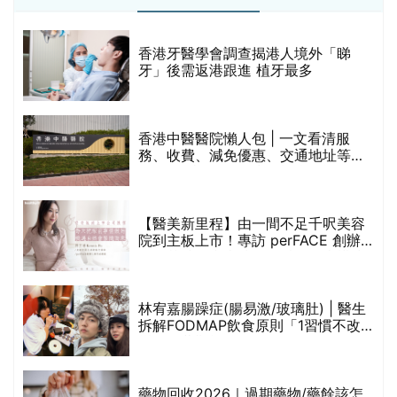
破
香港牙醫學會調查揭港人境外「睇
保
牙」後需返港跟進 植牙最多
香港中醫醫院懶人包 | 一文看清服
務、收費、減免優惠、交通地址等
(附預約連結+更多中醫診所資訊)
【醫美新里程】由一間不足千呎美容
院到主板上市！專訪 perFACE 創辦
人符芷晴：逆巿擴張，以人為本構建
醫美版圖
林宥嘉腸躁症(腸易激/玻璃肚) | 醫生
的
拆解FODMAP飲食原則「1習慣不改
甲
變，服藥難根治」
折
藥物回收2026｜過期藥物/藥餘該怎