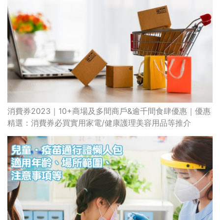
消費券2023｜10+商場及多間商戶&逾千間食肆優惠｜優惠
精選：消費券必買實用家電/健康護理美容用品等推介