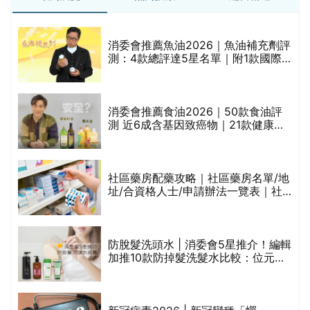
消委會推薦魚油2026｜魚油補充劑評
測：4款總評達5星名單｜附1款國際
魚油標準5星認證 針對2毒物測試 均
通過消委會標準
消委會推薦食油2026｜50款食油評
的
測 近6成含基因致癌物｜21款健康煮
甲
食油總評達5星滿分名單(初榨橄欖油/
橄欖油/牛油果油/米糠油/芥花籽油/花
生油等)
社區藥房配藥攻略｜社區藥房名單/地
址/合資格人士/申請辦法一覽表｜社
禁
區藥房是甚麼？可以申請藥物資助計
劃？（持續更新）
評
防脫髮洗頭水 | 消委會5星推介！編輯
加推10款防掉髮洗髮水比較：位元
堂、呂、PANTOGAR、純素有機、咖
啡因洗髮水