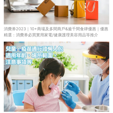
消費券2023｜10+商場及多間商戶&逾千間食肆優惠｜優惠
精選：消費券必買實用家電/健康護理美容用品等推介