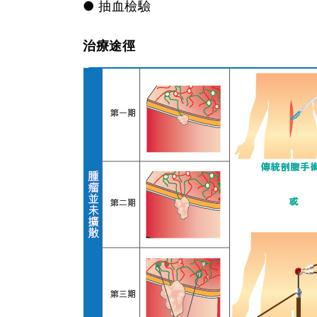
● 抽血檢驗
治療途徑