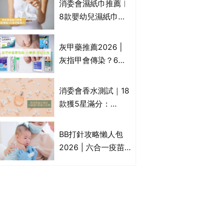
消委會濕紙巾推薦︱
疹皮膚適用！紓緩防
8款嬰幼兒濕紙巾獲
敏潤膚cream推介
滿分5星評級推介：
(附外用類固醇成份
屈臣氏watsons、強
灰甲藥推薦2026 |
一覽)
生Johnson's等｜測
灰指甲會傳染？6款
試揭1款樣本細菌含
治療灰指甲外塗藥
量超標近500倍
膏/抗甲癬油劑的功
消委會香水測試｜18
效/價格比較：羅霉
款獲5星滿分：
樂(樂指利)/恢甲清/
GIORGIO
愛甲妥
ARMANI、Marks &
BB打針攻略懶人包
Spencer、CHANEL
2026 | 六合一疫苗
等｜2款含歐盟禁用
哪裡打？BB打針時間
物質 或干擾內分泌
表/母嬰健康院嬰兒
打針/私家自費接種
嬰幼兒疫苗價錢比
較、BB打針後反應處