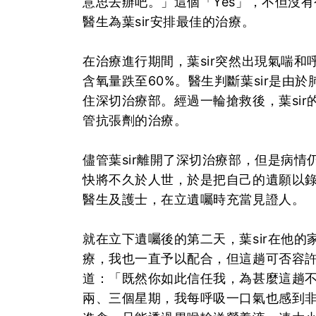
意思去辦吧。」這個「Yes」，不但沒
醫生為葉sir安排最佳的治療。
在治療進行期間，葉sir突然出現氣喘和
含氧量跌至60%。醫生判斷葉sir是由
住深切治療部。經過一輪搶救後，葉si
管抗張劑的治療。
儘管葉sir離開了深切治療部，但是病
快將不久於人世，於是把自己的遺願以
醫生及護士，在立遺囑時充當見證人。
就在立下遺囑後的第二天，葉sir在他
療，我也一直予以配合，但這趟可否容
道：「既然你如此信任我，為甚麼這趟不
兩、三個星期，我每呼吸一口氣也感到