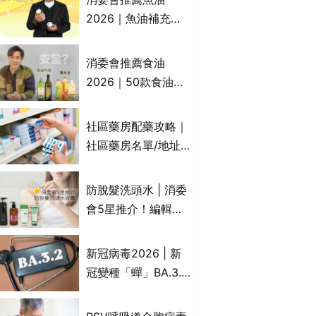
2026｜魚油補充劑
評測：4款總評達5星
名單｜附1款國際魚
消委會推薦食油
油標準5星認證 針對
2026｜50款食油評
2毒物測試 均通過
測 近6成含基因致癌
消委會標準
物｜21款健康煮食油
社區藥房配藥攻略｜
總評達5星滿分名單
社區藥房名單/地址/
(初榨橄欖油/橄欖油/
合資格人士/申請辦
牛油果油/米糠油/芥
法一覽表｜社區藥房
防脫髮洗頭水 | 消委
花籽油/花生油等)
是甚麼？可以申請藥
會5星推介！編輯加
物資助計劃？（持續
推10款防掉髮洗髮水
更新）
比較：位元堂、呂、
新冠病毒2026 | 新
PANTOGAR、純素
冠變種「蟬」BA.3.2
有機、咖啡因洗髮水
殺入香港！症狀、傳
播、風險與預防方法