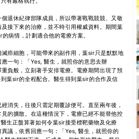
，只有嚴格執行。
是一個退休紀律部隊成員，所以帶著戰戰競競、又敬
病情及接下來的治療，並不時引用權威資料。期間葉
sir的病情，計劃適合他的電療方案。
消滅癌細胞，可能帶來的副作用，葉sir只是默默地
應一句：「Yes, 醫生，就照你的意思去辦
如釋重負般，立刻著手安排電療。電療期間出現了預
葉sir的全程配合。醫生得到葉sir的合作及信
瘤已經消失，往後只需定期覆診便可。直至兩年後，
現常見的擴散。在這種情況下，電療已經不能替他控
醫生正盤算著如何令葉sir接受標靶藥物及化療
何異議，依舊回應一句：「Yes, 醫生，就照你的