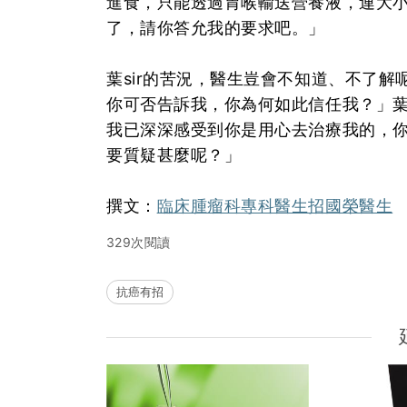
進食，只能透過胃喉輸送營養液，連大
了，請你答允我的要求吧。」
葉sir的苦況，醫生豈會不知道、不了解
你可否告訴我，你為何如此信任我？」葉
我已深深感受到你是用心去治療我的，
要質疑甚麼呢？」
撰文：
臨床腫瘤科專科醫生招國榮醫生
329次閱讀
抗癌有招