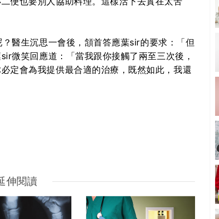
小二便也要別人協助料理。這樣活下去實在太苦
呢？醫生沉思一會後，頷首答應葉sir的要求：「但
sir微笑回應道：「當我跟你接觸了兩至三次後，
你必定會為我提供最合適的治療，既然如此，我還
延伸閱讀