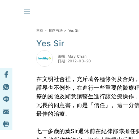
主頁
>
抗癌有法
> Yes Sir
Yes Sir
編輯: May Chan
日期: 2012-03-20
在文明社會裡，充斥著各種條例及合約
護界也不例外，在進行一些重要的醫療
療的風險及願意讓醫生進行該治療操作
冗長的同意書，而是「信任」。這一分信
最佳的治療。
七十多歲的葉Sir退休前在紀律部隊擔