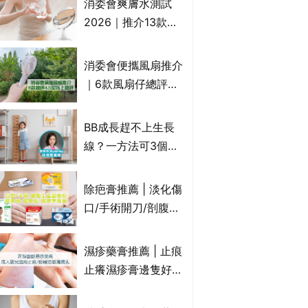
消委會爽膚水測試
癢｜附痔瘡成因及病
2026｜推介13款總
徵
評獲5星：
Cetaphil、The
消委會便攜風扇推介
Ordinary、
｜6款風扇仔總評達
CAUDALIE等｜9款
4.5星名單：無印良
爽膚水檢出致敏香料
品 MUJI、
BB成長趕不上生長
Francfranc、
線？一方法可3個月
BRUNO等
高3cm*？營養師：
懂得把握1歲起「長
除疤膏推薦 | 淡化傷
高黃金期」
口/手術開刀/剖腹生
產疤痕 5款好用除疤
藥膏/除疤筆/除疤貼
濕疹藥膏推薦 | 止痕
比較（消委會教揀選
止癢濕疹膏邊隻好？
貼士+醫生拆解去疤
10款無類固醇濕疹藥
原理）
膏/濕疹膏 嬰兒BB濕