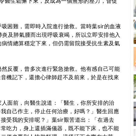
有令醫生鬆懈下來，反成為一個無形的壓力，督促
呼吸困難，需即時入院進行搶救。當時葉sir的血液
於肺炎及肺氣腫而出現呼吸衰竭，所以立即安排他入
r的病情總算穩定下來，但仍需留院接受抗生素及氣
情仍然反覆，曾多次進行緊急搶救。他有感自己可能
錄音機記下，還擔心律師趕不及前來，於是在找來
的家人面前，向醫生說道：「醫生，你所安排的治
許我自己作主，停止任何治療，好嗎？」醫生回應
接受我的安排呢？」葉sir艱苦道出：「在過去
非常吃力，身上還插滿儀器，既不能下床，也不能