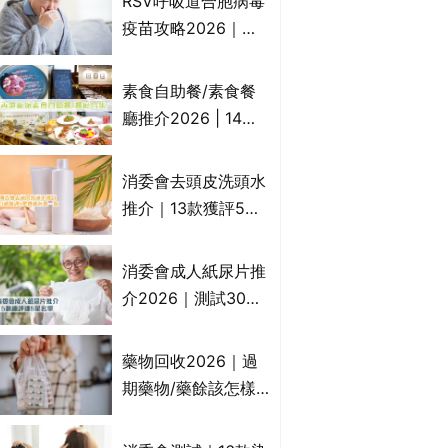
RSV呼吸道合胞病毒
一文睇
疫苗攻略2026｜
RSV針哪裡打？誰是
高危？RSV疫苗價錢
素食自助餐/素食餐
比較、打針後反應處
廳推介2026 | 14間
理/長者醫療券資助
香港新派法式/西式/
中式/印度/東南亞/港
消委會去頭皮洗頭水
式/Fusion素食齋菜
推介｜13款獲評5星
必試:樂園素食、無肉
推薦：施巴、
食、素年(持續更新)
KLORANE、沙宣、
消委會成人紙尿片推
呂、LUX等上榜｜4
介2026｜測試30款
款含歐盟禁用成分吡
紙尿片、紙尿褲、尿
硫鎓鋅！
滲墊防漏表現/回滲/
藥物回收2026｜過
化學物質檢測等｜5
期藥物/藥餘該怎樣
款總評達5星名單
處理？全港藥品回收
地點一覽｜屈臣氏、