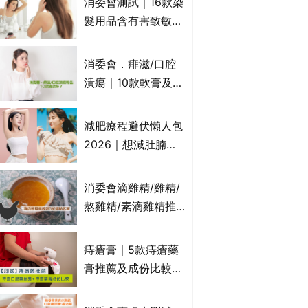
消委會測試｜16款染
萬寧、首衛、綠領行
髮用品含有害致敏物
動等
9款獲5星滿分推
介!50惠、Return回
消委會．痱滋/口腔
本、Furnte、Rerise
潰瘍｜10款軟膏及啫
喱凝膠邊款好？哪款
屬處方藥物？有哪些
減肥療程避伏懶人包
受關注成分？｜必知
2026｜想減肚腩但
3大選購留意事項
怕中伏？ALYSSA
VS不良黑店5大手法
消委會滴雞精/雞精/
對比｜SLIMTONE減
熬雞精/素滴雞精推
肥療程效果如何？
薦｜比較15款雞精 1
款含致癌物 9款總評
痔瘡膏｜5款痔瘡藥
達5星滿分名單 屈臣
膏推薦及成份比較
氏、老協珍、余仁
+痔瘡口服藥推薦！
生、樂道有上榜！
有效紓緩痔瘡疼痛痕