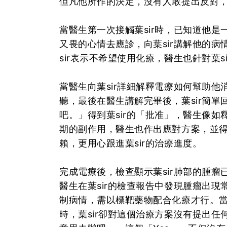
但凡他所作的決定，沒有人敢提出反對
當醫生第一次接觸葉sir時，已知道他
又畏的心情去應診，向葉sir講解他的
sir表示不希望使用化療，醫生也針對葉
當醫生向葉sir詳細解釋電療如何幫助他
聽，最後在醫生講解完畢後，葉sir簡單回
吧。」得到葉sir的「批准」，醫生像
期的副作用，醫生也作出應對方案，並得到
賴，更用心跟進葉sir的治療進度。
完成電療後，檢查顯示葉sir肺部的腫
醫生在葉sir的檢查報告中發現腫瘤出
制病情，需以標靶藥物配合化療才行。當
時，葉sir卻對這個治療方案沒有提出任